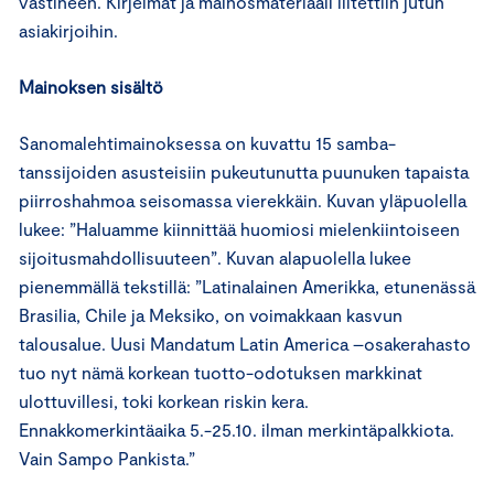
vastineen. Kirjelmät ja mainosmateriaali liitettiin jutun
asiakirjoihin.
Mainoksen sisältö
Sanomalehtimainoksessa on kuvattu 15 samba-
tanssijoiden asusteisiin pukeutunutta puunuken tapaista
piirroshahmoa seisomassa vierekkäin. Kuvan yläpuolella
lukee: ”Haluamme kiinnittää huomiosi mielenkiintoiseen
sijoitusmahdollisuuteen”. Kuvan alapuolella lukee
pienemmällä tekstillä: ”Latinalainen Amerikka, etunenässä
Brasilia, Chile ja Meksiko, on voimakkaan kasvun
talousalue. Uusi Mandatum Latin America –osakerahasto
tuo nyt nämä korkean tuotto-odotuksen markkinat
ulottuvillesi, toki korkean riskin kera.
Ennakkomerkintäaika 5.-25.10. ilman merkintäpalkkiota.
Vain Sampo Pankista.”