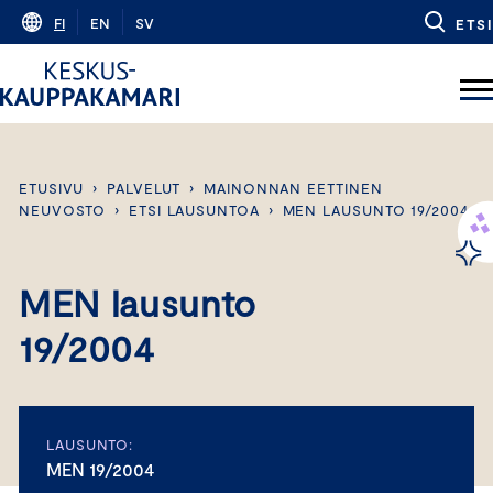
Skip
FI
EN
SV
ETSI
to
content
ETUSIVU
›
PALVELUT
›
MAINONNAN EETTINEN
NEUVOSTO
›
ETSI LAUSUNTOA
›
MEN LAUSUNTO 19/2004
MEN lausunto
19/2004
LAUSUNTO:
MEN 19/2004