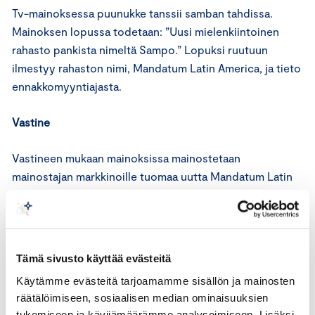
Tv-mainoksessa puunukke tanssii samban tahdissa.
Mainoksen lopussa todetaan: ”Uusi mielenkiintoinen
rahasto pankista nimeltä Sampo.” Lopuksi ruutuun
ilmestyy rahaston nimi, Mandatum Latin America, ja tieto
ennakkomyyntiajasta.
Vastine
Vastineen mukaan mainoksissa mainostetaan
mainostajan markkinoille tuomaa uutta Mandatum Latin
America –osakerahastoa. Rahaston varat sijoitetaan
Latinalaisen Amerikan kehittyville osakemarkkinoille,
pääosin Brasilian, Meksikon ja Chilen pörsseissä
listattuihin yhtiöihin. Koska rahaston idea on
Tämä sivusto käyttää evästeitä
nimenomaan sen maantieteellisessä markkina-alueessa,
Käytämme evästeitä tarjoamamme sisällön ja mainosten
mainostaja on mainoskampanjassaan pyrkinyt tuomaan
räätälöimiseen, sosiaalisen median ominaisuuksien
esille aiheita, joista Latinalaisen Amerikan maat ovat
tukemiseen ja kävijämäärämme analysoimiseen. Lisäksi