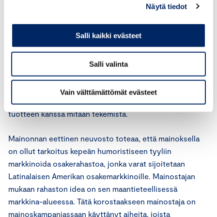
mukaan lukien rotuun, kansalliseen alkuperään,
Näytä tiedot
uskontoon, sukupuoleen tai ikään perustuvaa syrjintää,
eikä mainonta saa loukata ihmisarvoa.
Salli kaikki evästeet
Mainonnan eettisen neuvoston hyvää markkinointitapaa
koskevien periaatteiden 2 kohdan mukaan mainos on
Salli valinta
hyvän markkinointitavan vastainen, jos naista tai miestä
käytetään seksiobjektina tai asiattomasti
Vain välttämättömät evästeet
katseenvangitsijana eikä sillä ole mainostettavan
tuotteen kanssa mitään tekemistä.
Mainonnan eettinen neuvosto toteaa, että mainoksella
on ollut tarkoitus kepeän humoristiseen tyyliin
markkinoida osakerahastoa, jonka varat sijoitetaan
Latinalaisen Amerikan osakemarkkinoille. Mainostajan
mukaan rahaston idea on sen maantieteellisessä
markkina-alueessa. Tätä korostaakseen mainostaja on
mainoskampanjassaan käyttänyt aiheita, joista