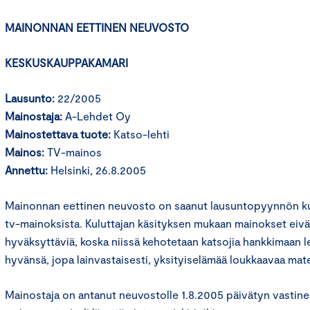
MAINONNAN EETTINEN NEUVOSTO
KESKUSKAUPPAKAMARI
Lausunto:
22/2005
Mainostaja:
A-Lehdet Oy
Mainostettava tuote:
Katso-lehti
Mainos:
TV-mainos
Annettu:
Helsinki, 26.8.2005
Mainonnan eettinen neuvosto on saanut lausuntopyynnön ku
tv-mainoksista. Kuluttajan käsityksen mukaan mainokset eivät
hyväksyttäviä, koska niissä kehotetaan katsojia hankkimaan le
hyvänsä, jopa lainvastaisesti, yksityiselämää loukkaavaa mate
Mainostaja on antanut neuvostolle 1.8.2005 päivätyn vastinee