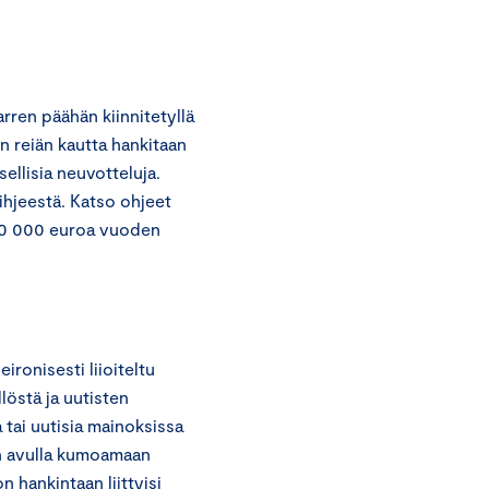
arren päähän kiinnitetyllä
un reiän kautta hankitaan
ellisia neuvotteluja.
hjeestä. Katso ohjeet
”50 000 euroa vuoden
ironisesti liioiteltu
löstä ja uutisten
 tai uutisia mainoksissa
in avulla kumoamaan
n hankintaan liittyisi