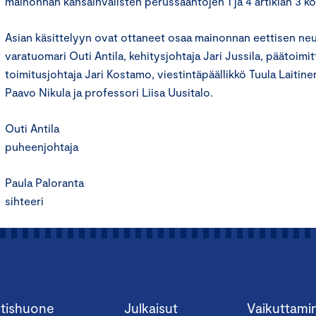
mainonnan kansainvälisten perussääntöjen 1 ja 4 artiklan 3 ko
Asian käsittelyyn ovat ottaneet osaa mainonnan eettisen n
varatuomari Outi Antila, kehitysjohtaja Jari Jussila, päätoimit
toimitusjohtaja Jari Kostamo, viestintäpäällikkö Tuula Laitin
Paavo Nikula ja professori Liisa Uusitalo.
Outi Antila
puheenjohtaja
Paula Paloranta
sihteeri
tishuone
Julkaisut
Vaikuttami