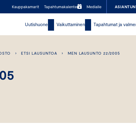
Kauppakamarit
Tapahtumakalenteri
Medialle
ASIANTUN
Uutishuone
Vaikuttaminen
Tapahtumat ja valme
OSTO
›
ETSI LAUSUNTOA
›
MEN LAUSUNTO 22/2005
005