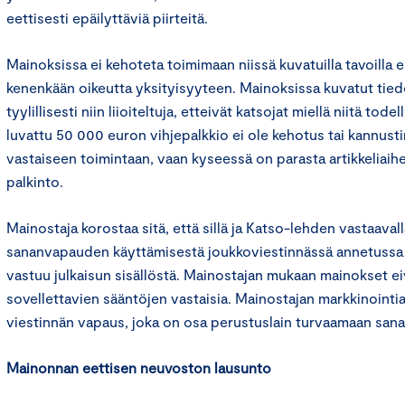
eettisesti epäilyttäviä piirteitä.
Mainoksissa ei kehoteta toimimaan niissä kuvatuilla tavoilla
kenenkään oikeutta yksityisyyteen. Mainoksissa kuvatut tie
tyylillisesti niin liioiteltuja, etteivät katsojat miellä niitä tode
luvattu 50 000 euron vihjepalkkio ei ole kehotus tai kannusti
vastaiseen toimintaan, vaan kyseessä on parasta artikkeliaihe
palkinto.
Mainostaja korostaa sitä, että sillä ja Katso-lehden vastaavall
sananvapauden käyttämisestä joukkoviestinnässä annetussa l
vastuu julkaisun sisällöstä. Mainostajan mukaan mainokset e
sovellettavien sääntöjen vastaisia. Mainostajan markkinointia
viestinnän vapaus, joka on osa perustuslain turvaamaan sana
Mainonnan eettisen neuvoston lausunto