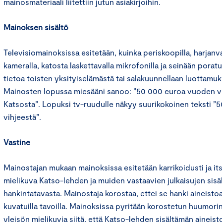
mainosmateriaali liitettiin jutun asiakirjoihin.
Mainoksen sisältö
Televisiomainoksissa esitetään, kuinka periskoopilla, harjanv
kameralla, katosta laskettavalla mikrofonilla ja seinään porat
tietoa toisten yksityiselämästä tai salakuunnellaan luottamuks
Mainosten lopussa miesääni sanoo: ”50 000 euroa vuoden vi
Katsosta”. Lopuksi tv-ruudulle näkyy suurikokoinen teksti 
vihjeestä”.
Vastine
Mainostajan mukaan mainoksissa esitetään karrikoidusti ja itse
mielikuva Katso-lehden ja muiden vastaavien julkaisujen sisäl
hankintatavasta. Mainostaja korostaa, ettei se hanki aineistoa
kuvatuilla tavoilla. Mainoksissa pyritään korostetun huumor
yleisön mielikuvia siitä, että Katso-lehden sisältämän aineisto