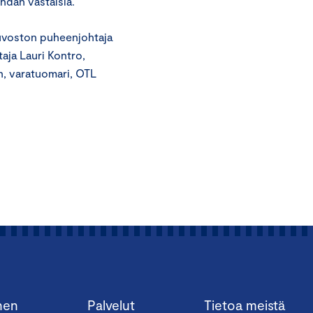
hdan vastaisia.
euvoston puheenjohtaja
taja Lauri Kontro,
en, varatuomari, OTL
nen
Palvelut
Tietoa meistä