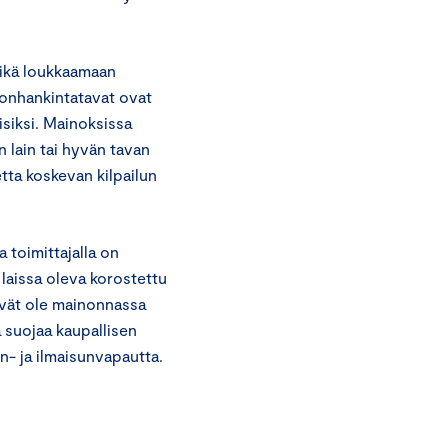
 eikä loukkaamaan
donhankintatavat ovat
llisiksi. Mainoksissa
n lain tai hyvän tavan
tta koskevan kilpailun
a toimittajalla on
aissa oleva korostettu
ivät ole mainonnassa
 suojaa kaupallisen
n- ja ilmaisunvapautta.