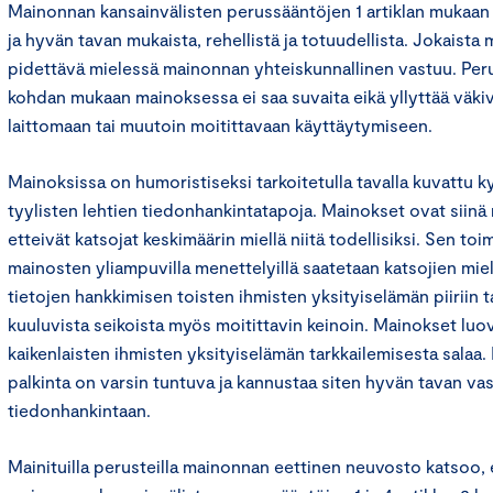
Mainonnan kansainvälisten perussääntöjen 1 artiklan mukaan
ja hyvän tavan mukaista, rehellistä ja totuudellista. Jokaista
pidettävä mielessä mainonnan yhteiskunnallinen vastuu. Peru
kohdan mukaan mainoksessa ei saa suvaita eikä yllyttää väkiv
laittomaan tai muutoin moitittavaan käyttäytymiseen.
Mainoksissa on humoristiseksi tarkoitetulla tavalla kuvattu
tyylisten lehtien tiedonhankintatapoja. Mainokset ovat siinä mä
etteivät katsojat keskimäärin miellä niitä todellisiksi. Sen to
mainosten yliampuvilla menettelyillä saatetaan katsojien mieli
tietojen hankkimisen toisten ihmisten yksityiselämän piiriin 
kuuluvista seikoista myös moitittavin keinoin. Mainokset luo
kaikenlaisten ihmisten yksityiselämän tarkkailemisesta salaa
palkinta on varsin tuntuva ja kannustaa siten hyvän tavan va
tiedonhankintaan.
Mainituilla perusteilla mainonnan eettinen neuvosto katsoo,