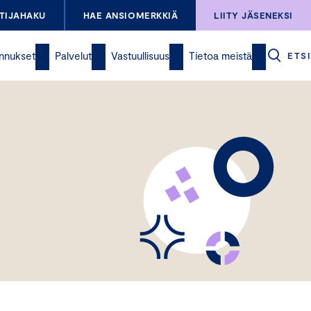
TIJAHAKU
HAE ANSIOMERKKIÄ
LIITY JÄSENEKSI
nnukset
Palvelut
Vastuullisuus
Tietoa meistä
ETSI