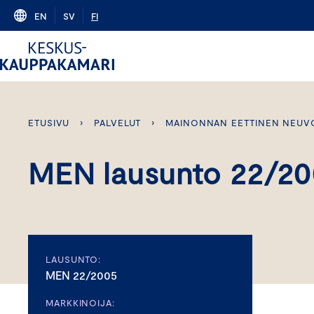
Skip
EN
SV
FI
to
content
ETUSIVU
›
PALVELUT
›
MAINONNAN EETTINEN NEUV
MEN lausunto 22/2
LAUSUNTO:
MEN 22/2005
MARKKINOIJA: