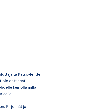
luttajalta Katso-lehden
 ole eettisesti
hdelle keinolla millä
riaalia.
n. Kirjelmät ja