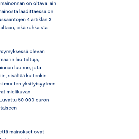
 mainonnan on oltava lain
 mainosta laadittaessa on
ssääntöjen 4 artiklan 3
altaan, eikä rohkaista
 kysymyksessä olevan
ärin liioiteltuja,
iminnan luonne, jota
in, sisältää kuitenkin
tai muuten yksityisyyteen
vat mielikuvan
. Luvattu 50 000 euron
staiseen
 että mainokset ovat