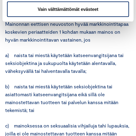
markkinoinnissa ei saa sallia sukupuoleen perustuvaa
syrjintää.
Vain välttämättömät evästeet
Mainonnan eettisen neuvoston hyvää markkinointitapaa
koskevien periaatteiden 1 kohdan mukaan mainos on
hyvän markkinointitavan vastainen, jos
a) naista tai miestä käytetään katseenvangitsijana tai
seksiobjektina ja sukupuolta käytetään alentavalla,
väheksyvällä tai halventavalla tavalla;
b) naista tai miestä käytetään seksiobjektina tai
asiattomasti katseenvangitsijana eikä sillä ole
mainostettavan tuotteen tai palvelun kanssa mitään
tekemistä; tai
c) mainoksessa on seksuaalisia vihjailuja tahi lupauksia,
joilla ei ole mainostettavan tuotteen kanssa mitään