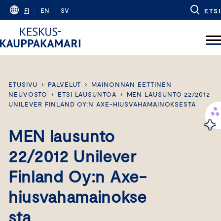
Skip
FI
EN
SV
ETSI
to
content
ETUSIVU
›
PALVELUT
›
MAINONNAN EETTINEN
NEUVOSTO
›
ETSI LAUSUNTOA
›
MEN LAUSUNTO 22/2012
UNILEVER FINLAND OY:N AXE-HIUSVAHAMAINOKSESTA
MEN lausunto
22/2012 Unilever
Finland Oy:n Axe-
hiusvahamainokse
sta