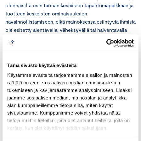
olennaisilta osin tarinan kesäiseen tapahtumapaikkaan ja
tuotteen keskeisten ominaisuuksien
havainnollistamiseen, eikä mainoksessa esiintyviä ihmisiä
ole esitetty alentavalla, väheksyvällä tai halventavalla
tavalla.
Muun kuin tuotteen ominaisuuksiin liittyvän
tarinankerronnan osalta mainos on täysin kuvitteellinen
Tämä sivusto käyttää evästeitä
eikä se ota kantaa miesten tai naisten asemaan
Käytämme evästeitä tarjoamamme sisällön ja mainosten
yhteiskunnassa. Mainostaja ei jaa näkemystä siitä, että
räätälöimiseen, sosiaalisen median ominaisuuksien
mainonta esittäisi naisen tahdottomana seuraajana
tukemiseen ja kävijämäärämme analysoimiseen. Lisäksi
tilanteelle ja siten väittäisi tai vihjaisi, että
jaamme sosiaalisen median, mainosalan ja analytiikka-
naissukupuolen asema olisi sosiaalisesti tai kulttuurisesti
alan kumppaneillemme tietoja siitä, miten käytät
alempiarvoinen. Mainos ei myöskään ylläpidä
sivustoamme. Kumppanimme voivat yhdistää näitä
kaavamaista nais- tai miesroolikäsitystä siitä, mikä on
tietoja muihin tietoihin, joita olet antanut heille tai joita on
tyypillistä tai tunnusomaista naisille tai miehille tai
kerätty, kun olet käyttänyt heidän palvelujaan.
heidän persoonallisuudelleen tai työskentelylleen.