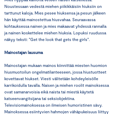
Noustessaan vedestä miehen piikikkäisiin hiuksiin on
tarttunut kaloja. Mies pesee hiuksensa ja pesun jälkeen
hän käyttää mainostettua hiusvahaa. Seuraavassa
kohtauksessa nainen ja mies makaavat yhdessä rannalla
ja nainen koskettelee miehen hiuksia. Lopuksi ruudussa
näkyy teksti: ”Get the look that gets the girls”.
Mainostajan lausuma
Mainostajan mukaan mainos kiinnittää miesten huomion
hiusmuotoilun ongelmatilanteeseen, jossa hiustuotteet
kovettavat hiukset. Viesti välitetään kohdeyleisölle
karrikoidulla tavalla. Naisen ja miehen roolit mainoksessa
ovat samanarvoisia eikä naista tai miestä käytetä
katseenvangitsijana tai seksiobjektina.
Televisiomainoksessa on ilmeisen humoristinen sävy.
Mainoksessa esiintyvien hahmojen vähäpukeisuus liittyy