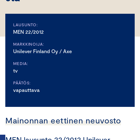
LAUSUNTO:
MEN 22/2012
MARKKINOIJA:
Unilever Finland Oy / Axe
MEDIA:
tv
PÄÄTÖS:
vapauttava
Mainonnan eettinen neuvosto
MEN lausunto 22/2012 Unilever