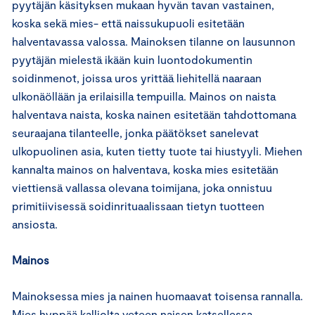
pyytäjän käsityksen mukaan hyvän tavan vastainen,
koska sekä mies- että naissukupuoli esitetään
halventavassa valossa. Mainoksen tilanne on lausunnon
pyytäjän mielestä ikään kuin luontodokumentin
soidinmenot, joissa uros yrittää liehitellä naaraan
ulkonäöllään ja erilaisilla tempuilla. Mainos on naista
halventava naista, koska nainen esitetään tahdottomana
seuraajana tilanteelle, jonka päätökset sanelevat
ulkopuolinen asia, kuten tietty tuote tai hiustyyli. Miehen
kannalta mainos on halventava, koska mies esitetään
viettiensä vallassa olevana toimijana, joka onnistuu
primitiivisessä soidinrituaalissaan tietyn tuotteen
ansiosta.
Mainos
Mainoksessa mies ja nainen huomaavat toisensa rannalla.
Mies hyppää kalliolta veteen naisen katsellessa.