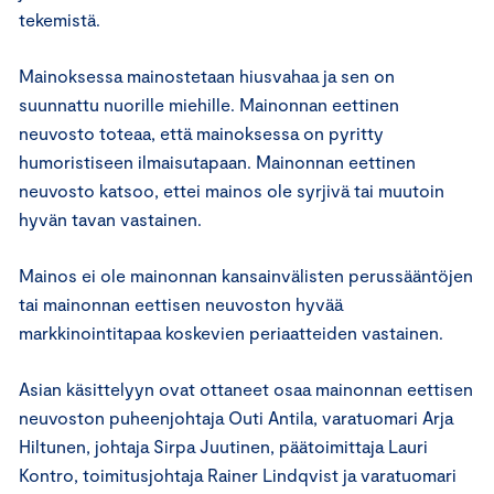
tekemistä.
Mainoksessa mainostetaan hiusvahaa ja sen on
suunnattu nuorille miehille. Mainonnan eettinen
neuvosto toteaa, että mainoksessa on pyritty
humoristiseen ilmaisutapaan. Mainonnan eettinen
neuvosto katsoo, ettei mainos ole syrjivä tai muutoin
hyvän tavan vastainen.
Mainos ei ole mainonnan kansainvälisten perussääntöjen
tai mainonnan eettisen neuvoston hyvää
markkinointitapaa koskevien periaatteiden vastainen.
Asian käsittelyyn ovat ottaneet osaa mainonnan eettisen
neuvoston puheenjohtaja Outi Antila, varatuomari Arja
Hiltunen, johtaja Sirpa Juutinen, päätoimittaja Lauri
Kontro, toimitusjohtaja Rainer Lindqvist ja varatuomari