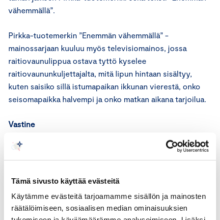
vähemmällä”.
Pirkka-tuotemerkin ”Enemmän vähemmällä” -
mainossarjaan kuuluu myös televisiomainos, jossa
raitiovaunulippua ostava tyttö kyselee
raitiovaununkuljettajalta, mitä lipun hintaan sisältyy,
kuten saisiko sillä istumapaikan ikkunan vierestä, onko
seisomapaikka halvempi ja onko matkan aikana tarjoilua.
Vastine
Vastineen mukaan mainossarjan konsepti rakentuu
ajatukselle, että jotkut ihmiset ovat tavallista tarkempia
siitä, mihin ovat rahojaan laittamassa. He ovat tottuneet
Tämä sivusto käyttää evästeitä
Pirkka-tuotteiden hyvään hinta–laatu -suhteeseen ja
Käytämme evästeitä tarjoamamme sisällön ja mainosten
saamaan rahoilleen vastinetta. Pirkka-brandista on
räätälöimiseen, sosiaalisen median ominaisuuksien
muodostunut heille standardi, johon voi verrata muitakin
tukemiseen ja kävijämäärämme analysoimiseen. Lisäksi