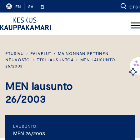
Skip
EN
SV
FI
ETSI
to
content
ETUSIVU
›
PALVELUT
›
MAINONNAN EETTINEN
NEUVOSTO
›
ETSI LAUSUNTOA
›
MEN LAUSUNTO
26/2003
MEN lausunto
26/2003
LAUSUNTO:
MEN 26/2003