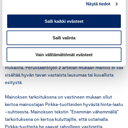
Vastineen mukaan mainokseen ei sisälly mitään sellaista
Näytä tiedot
epäeettistä tai hyvän tavan vastaista menettelyä, jonka
voisi katsoa olevan vastoin mainonnan kansainvälisiä
Salli kaikki evästeet
perussääntöjä.
Mainonnan eettisen neuvoston lausunto
Salli valinta
Mainonnan kansainvälisten perussääntöjen 1 artiklan
Vain välttämättömät evästeet
mukaan mainonnan on oltava lain ja hyvän tavan
mukaista. Perussääntöjen 2 artiklan mukaan mainos ei saa
sisältää hyvän tavan vastaista lausumaa tai kuvallista
esitystä.
Mainoksen tarkoituksena on vastineen mukaan ollut
kertoa mainostajan Pirkka-tuotteiden hyvästä hinta-laatu
–suhteesta. Mainoksen tekstin ”Enemmän vähemmällä”
tarkoituksena on kertoa kuluttajille, että ostamalla
Pirkka-tuotteita he saavat rahoilleen vastinetta.