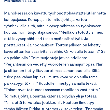
Mainoksen sisältö
Mainoksessa on kuvattu työhönottohaastattelutilannetta
konepajassa. Konepajan toimitusjohtaja kertoo
työnhakijalle siitä, mitä levyseppähitsaajan työnkuvaan
kuuluu. Toimitusjohtaja sanoo: ”Meillä on totuttu siihen,
että levyseppähitsari tekee myös sähkötyöt. Ja
porttaukset. Ja hoonaukset. Töitten jälkeen on lähetty
kavereitten kanssa rivitansseihin. Onko sulla tetsonia? Se
on pakko olla.” Toimitusjohtaja jatkaa edelleen:
”Perjantaisin on vedetty vuorotellen aamujumppaa. Niin,
ja sitten on tietty iltavuorot maalaamon puolella. Siitä
tulee pää vähän kipiäksi, mutta kova se on sulla tämä
palkkapyyntökin...” Ruudulle ilmestyy samalla teksti:
”Toiset ovat tottuneet saamaan rahoilleen vastinetta.”
Toimitusjohtaja ojentaa kätensä pöydän yli ja toteaa:
”Niin, että tervetuloa joukkoon!”. Ruutuun ilmestyy
tämän jälkeen Pirkka-tuotemerkki sekä teksti ”Enemmän