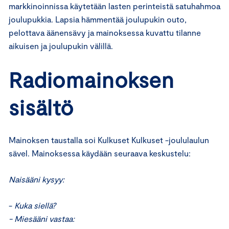
markkinoinnissa käytetään lasten perinteistä satuhahmoa
joulupukkia. Lapsia hämmentää joulupukin outo,
pelottava äänensävy ja mainoksessa kuvattu tilanne
aikuisen ja joulupukin välillä.
Radiomainoksen
sisältö
Mainoksen taustalla soi Kulkuset Kulkuset -joululaulun
sävel. Mainoksessa käydään seuraava keskustelu:
Naisääni kysyy:
-
Kuka siellä?
-
Miesääni vastaa: