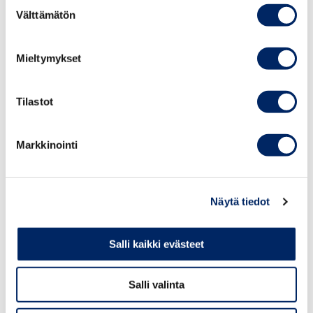
Suostumuksen
ymmärtäminen seksuaaliseksi edellyttää kuulijalta
Välttämätön
valinta
sellaista ymmärrystä, jota lapsilla ei ole. Lisäksi
mainoksessa todetaan lopussa selkeästi, että
Mieltymykset
markkinoitavat tuotteet ovat tarkoitettu aikuisille.
Joulun ja joulupukin käyttö markkinoinnissa on sallittua,
Tilastot
eikä niiden käyttämistä ole rajoitettu ainoastaan lapsille
suunnattujen tuotteiden mainontaan. Mainoksessa
Markkinointi
käytetty joulupukin äänensävy ei ole outo tai pelottava.
Mainoksessa käytetty puhetapa, äänensävy ja sanallinen
sisältö eivät ole sellaisia, että lapset mieltäisivät
Näytä tiedot
mainoksen seksuaaliseksi.
Mainos on läpikäynyt Metroradio Finland Oy:n
Salli kaikki evästeet
tarkistuksen, eivätkä he ole katsoneet, että mainosta
olisi sopimatonta esittää radiossa. Mainosta on esitetty
Salli valinta
Metroradio Finland Oy:n GrooveFM-radiokanavalla klo