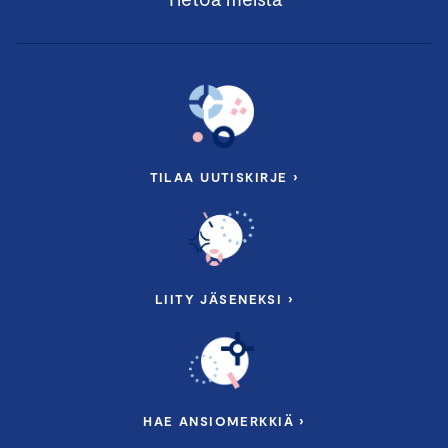
TILAA UUTISKIRJE ›
LIITY JÄSENEKSI ›
HAE ANSIOMERKKIÄ ›