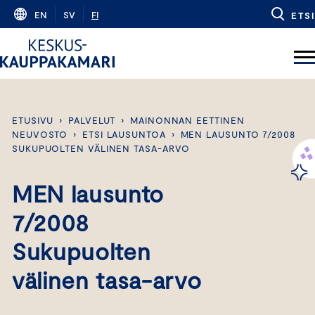
Skip
EN
SV
FI
ETSI
to
content
ETUSIVU
›
PALVELUT
›
MAINONNAN EETTINEN
NEUVOSTO
›
ETSI LAUSUNTOA
›
MEN LAUSUNTO 7/2008
SUKUPUOLTEN VÄLINEN TASA-ARVO
MEN lausunto
7/2008
Sukupuolten
välinen tasa-arvo