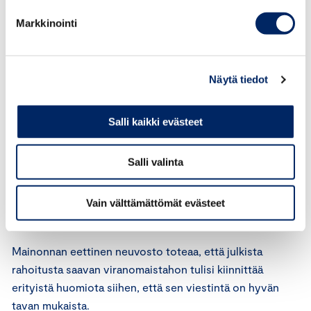
Neuvosto on kuitenkin eräiden muiden maiden
Markkinointi
mainonnan itsesääntelytoimielinten tavoin katsonut, että
kyseisten sääntöjen ilmentämiä ohjeita voidaan
soveltuvin osin soveltaa myös esimerkiksi
Näytä tiedot
valistuskampanjoita arvioitaessa silloin, jos kampanja on
laadittu mainonnan keinoja hyväksi käyttäen (esimerkiksi
Salli kaikki evästeet
MEN 6/2002, MEN 24/2005, MEN 28/2005, MEN 3/2007
ja MEN 13/2007).
Salli valinta
Mainonnan kansainvälisten perussääntöjen 4 artiklan 1
kohdan mukaan mainoksessa ei saa suvaita sukupuoleen
Vain välttämättömät evästeet
perustuvaa syrjintää.
Mainonnan eettinen neuvosto toteaa, että julkista
rahoitusta saavan viranomaistahon tulisi kiinnittää
erityistä huomiota siihen, että sen viestintä on hyvän
tavan mukaista.