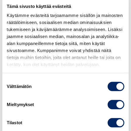
Kaksi muuta kuvaa ovat kliseisiä erotiikan symboleja.
Tämä sivusto käyttää evästeitä
Käytämme evästeitä tarjoamamme sisällön ja mainosten
Julistesarjasta on tehty pari koesarjaa, joita on ollut
räätälöimiseen, sosiaalisen median ominaisuuksien
esillä muutamalla paikkakunnalla. Suuri osa koekäytön
tukemiseen ja kävijämäärämme analysoimiseen. Lisäksi
palautteesta on ollut positiivista. Saadun palautteen
jaamme sosiaalisen median, mainosalan ja analytiikka-
johdosta YTHS on kuitenkin päättänyt vaihtaa seksiä
alan kumppaneillemme tietoja siitä, miten käytät
käsittelevän julisteen kuvat neutraalimmiksi.
sivustoamme. Kumppanimme voivat yhdistää näitä
tietoja muihin tietoihin, joita olet antanut heille tai joita on
Mainonnan eettisen neuvoston lausunto
kerätty, kun olet käyttänyt heidän palvelujaan.
Lausuntopyynnön kohteena oleva yksittäinen juliste on
Suostumuksen
osa seksuaaliterveyskampanjaa. Mainonnan eettinen
Välttämätön
valinta
neuvosto toteaa ensiksi, että se arvioi
kampanjamateriaalin eettisyyttä ottaen huomioon
Mieltymykset
kansainvälisen kauppakamarin mainonnan kansainväliset
perussäännöt. Perussäännöt on lähtökohtaisesti laadittu
Tilastot
kaupallista viestintää varten.