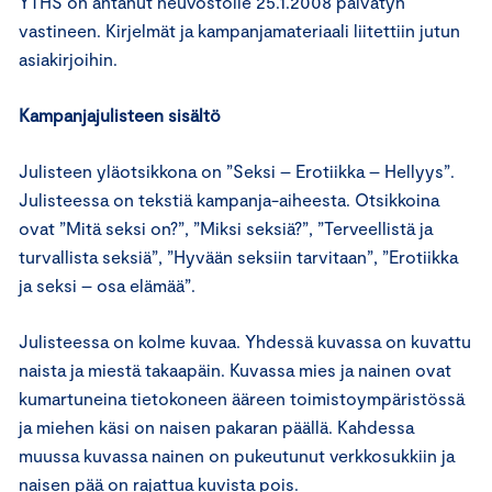
YTHS on antanut neuvostolle 25.1.2008 päivätyn
vastineen. Kirjelmät ja kampanjamateriaali liitettiin jutun
asiakirjoihin.
Kampanjajulisteen sisältö
Julisteen yläotsikkona on ”Seksi – Erotiikka – Hellyys”.
Julisteessa on tekstiä kampanja-aiheesta. Otsikkoina
ovat ”Mitä seksi on?”, ”Miksi seksiä?”, ”Terveellistä ja
turvallista seksiä”, ”Hyvään seksiin tarvitaan”, ”Erotiikka
ja seksi – osa elämää”.
Julisteessa on kolme kuvaa. Yhdessä kuvassa on kuvattu
naista ja miestä takaapäin. Kuvassa mies ja nainen ovat
kumartuneina tietokoneen ääreen toimistoympäristössä
ja miehen käsi on naisen pakaran päällä. Kahdessa
muussa kuvassa nainen on pukeutunut verkkosukkiin ja
naisen pää on rajattua kuvista pois.