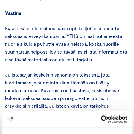
Vastine
Kyseessä ei ole mainos, vaan opiskelijoille suunnattu
seksuaalisterveyskampanja. YTHS on laatinut aiheesta
nuoria aikuisia puhuttelevaa aineistoa, koska nuorille
suunnattua helposti levitettävää, asiallista informaatiota
sisältävää materiaalia on niukasti tarjolla.
Julistesarjan keskeisin sanoma on tekstissä, jota
kuvittamaan ja huomiota kiinnittämään on lisätty
muutamia kuvia. Kuva-asia on haastava, koska ihmiset
kokevat seksuaalisuuden ja reagoivat eroottisiin
ärsykkeisiin erilailla. Julisteen kuvia on tarkoitus
tarkastella yhdessä tekstin kanssa. Käsi pakaralla -kuva
voi tarkastelutavasta riippuen kuvata joko
opiskelijapariskuntaa kämpässään tai työpaikkahäirintää.