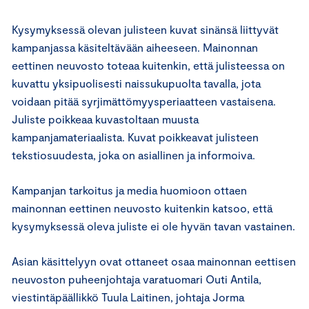
Kysymyksessä olevan julisteen kuvat sinänsä liittyvät
kampanjassa käsiteltävään aiheeseen. Mainonnan
eettinen neuvosto toteaa kuitenkin, että julisteessa on
kuvattu yksipuolisesti naissukupuolta tavalla, jota
voidaan pitää syrjimättömyysperiaatteen vastaisena.
Juliste poikkeaa kuvastoltaan muusta
kampanjamateriaalista. Kuvat poikkeavat julisteen
tekstiosuudesta, joka on asiallinen ja informoiva.
Kampanjan tarkoitus ja media huomioon ottaen
mainonnan eettinen neuvosto kuitenkin katsoo, että
kysymyksessä oleva juliste ei ole hyvän tavan vastainen.
Asian käsittelyyn ovat ottaneet osaa mainonnan eettisen
neuvoston puheenjohtaja varatuomari Outi Antila,
viestintäpäällikkö Tuula Laitinen, johtaja Jorma