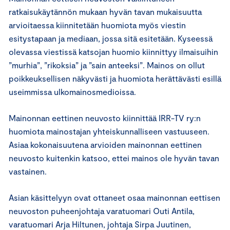
ratkaisukäytännön mukaan hyvän tavan mukaisuutta
arvioitaessa kiinnitetään huomiota myös viestin
esitystapaan ja mediaan, jossa sitä esitetään. Kyseessä
olevassa viestissä katsojan huomio kiinnittyy ilmaisuihin
”murhia”, ”rikoksia” ja ”sain anteeksi”. Mainos on ollut
poikkeuksellisen näkyvästi ja huomiota herättävästi esillä
useimmissa ulkomainosmedioissa.
Mainonnan eettinen neuvosto kiinnittää IRR-TV ry:n
huomiota mainostajan yhteiskunnalliseen vastuuseen.
Asiaa kokonaisuutena arvioiden mainonnan eettinen
neuvosto kuitenkin katsoo, ettei mainos ole hyvän tavan
vastainen.
Asian käsittelyyn ovat ottaneet osaa mainonnan eettisen
neuvoston puheenjohtaja varatuomari Outi Antila,
varatuomari Arja Hiltunen, johtaja Sirpa Juutinen,