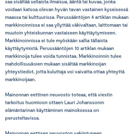
saa sisältää sellaista ilmaisua, ääntä tai kuvaa, jonka
voidaan katsoa olevan hyvän tavan vastainen kyseisessä
maassa tai kulttuurissa. Perussääntöjen 4 artiklan mukaan
markkinoinnissa ei saa yllyttää väkivaltaan, laittomaan tai
muutoin yhteiskunnan vastaiseen käyttäytymiseen.
Markkinoinnissa ei tule myöskään sallia tällaista
käyttäytymistä. Perussääntöjen 10 artiklan mukaan
markkinoija tulee voida tunnistaa. Markkinoinnin tulee
mahdollisuuksien mukaan sisältää markkinoijan
yhteystiedot, jotta kuluttaja voi vaivatta ottaa yhteyttä
markkinoijaan.
Mainonnan eettinen neuvosto toteaa, että viestin
tarkoitus huomioon ottaen Lauri Johanssonin
elämäntarinan käyttäminen mainoksessa on
perusteltavissa.
Mainonnan eettisen neuvoston vakiintuneen