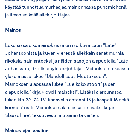
käyttää tunnettua murhaajaa mainonnassa puhemiehenä
ja ilman selkeää allekirjoittajaa.
Mainos
Lukuisissa ulkomainoksissa on iso kuva Lauri ”Late”
Johanssonista ja kuvan vieressä allekkain sanat murhia,
rikoksia, sain anteeksi ja näiden sanojen alapuolella ”Late
Johansson, rikollisjengin ex-johtaja”. Mainoksen oikeassa
yläkulmassa lukee ”Mahdollisuus Muutokseen”.
Mainoksen alaosassa lukee ”Lue koko stoori” ja sen
alapuolella ”kirja + dvd ilmaiseksi”. Lisäksi alareunassa
lukee klo 22–24 TV-kanavalla antenni 15 ja kaapeli 16 sekä
koemuutos.fi. Mainoksen alaosassa on lisäksi kirjan
tilausohjeet tekstiviestillä tilaamista varten.
Mainostajan vastine