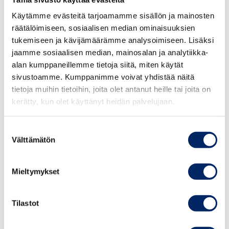
ICC:n sääntöjä sovelletaan kaikkeen
Käytämme evästeitä tarjoamamme sisällön ja mainosten
markkinointiviestintään, jonka tarkoituksena on tavaran
räätälöimiseen, sosiaalisen median ominaisuuksien
tai palvelun myynnin edistäminen. Markkinoinnin
tukemiseen ja kävijämäärämme analysoimiseen. Lisäksi
käsitettä tulkitaan laajasti. Se tarkoittaa kaikkia viestinnän
jaamme sosiaalisen median, mainosalan ja analytiikka-
muotoja, joita markkinoija itse tai joku hänen lukuunsa
alan kumppaneillemme tietoja siitä, miten käytät
harjoittaa ja joiden ensisijaisena tarkoituksena on
sivustoamme. Kumppanimme voivat yhdistää näitä
tietoja muihin tietoihin, joita olet antanut heille tai joita on
tuotteen myynninedistäminen tai kuluttajien
kerätty, kun olet käyttänyt heidän palvelujaan.
käyttäytymiseen vaikuttaminen mainitussa
tarkoituksessa.
Suostumuksen
Välttämätön
valinta
IRR-TV ry:n mukaan Mahdollisuus Muutokseen –
kampanjaa on puhtaasti aatteellinen. Mainonnan eettinen
neuvosto toteaa, että viestinnän painopiste on selvästi
Mieltymykset
uskonnollinen. Kuitenkin ulkomainoksessa mainittu
verkkosivusto koemuutos.fi osoittaa, että toiminnassa
Tilastot
on myös kaupallinen puoli, sillä kyseiseltä
verkkosivustolta on linkki IRR-TV ry:n verkkosivustolle