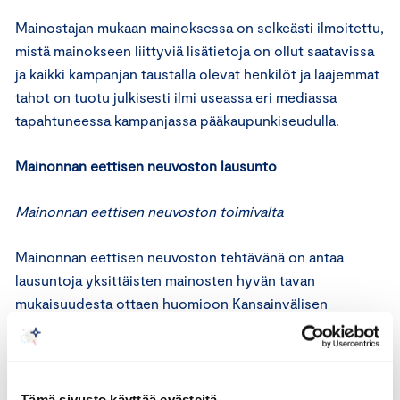
Mainostajan mukaan mainoksessa on selkeästi ilmoitettu,
mistä mainokseen liittyviä lisätietoja on ollut saatavissa
ja kaikki kampanjan taustalla olevat henkilöt ja laajemmat
tahot on tuotu julkisesti ilmi useassa eri mediassa
tapahtuneessa kampanjassa pääkaupunkiseudulla.
Mainonnan eettisen neuvoston lausunto
Mainonnan eettisen neuvoston toimivalta
Mainonnan eettisen neuvoston tehtävänä on antaa
lausuntoja yksittäisten mainosten hyvän tavan
mukaisuudesta ottaen huomioon Kansainvälisen
kauppakamarin (ICC) markkinoinnin perussäännöt.
Neuvosto ei ota kantaa puhtaasti poliittiseen tai
puhtaasti uskonnolliseen viestintään.
Tämä sivusto käyttää evästeitä