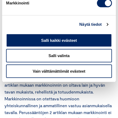
Markkinointi
www.irrtv.fi
, josta voi vastiketta vastaan tilata muun
muassa kirjoja, lehtiä ja CD-levyjä. Saadun selvityksen
mukaan kampanja on tullut maksamaan 0,5 miljoonaa
euroa.
Näytä tiedot
Edellä mainitulla perusteella mainonnan eettinen
Salli kaikki evästeet
neuvosto katsoo, että se on toimivaltainen arvioimaan
lausuntopyynnön kohteena olevaa ulkomainosta.
Salli valinta
Asian arviointi
Vain välttämättömät evästeet
Kansainvälisen kauppakamarin (ICC) perussääntöjen 1
artiklan mukaan markkinoinnin on oltava lain ja hyvän
tavan mukaista, rehellistä ja totuudenmukaista.
Markkinoinnissa on otettava huomioon
yhteiskunnallinen ja ammatillinen vastuu asianmukaisella
tavalla. Perussääntöjen 2 artiklan mukaan markkinointi ei