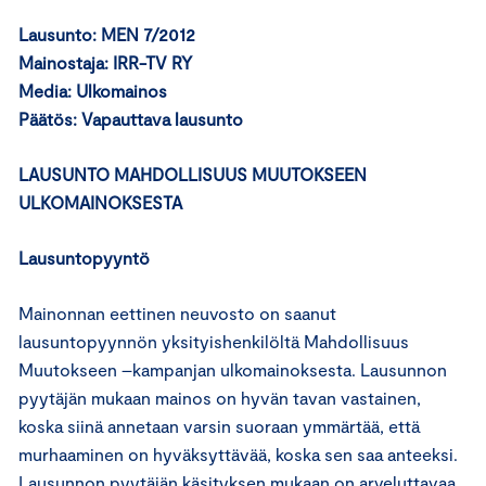
Lausunto: MEN 7/2012
Mainostaja: IRR-TV RY
Media: Ulkomainos
Päätös: Vapauttava lausunto
LAUSUNTO MAHDOLLISUUS MUUTOKSEEN
ULKOMAINOKSESTA
Lausuntopyyntö
Mainonnan eettinen neuvosto on saanut
lausuntopyynnön yksityishenkilöltä Mahdollisuus
Muutokseen –kampanjan ulkomainoksesta. Lausunnon
pyytäjän mukaan mainos on hyvän tavan vastainen,
koska siinä annetaan varsin suoraan ymmärtää, että
murhaaminen on hyväksyttävää, koska sen saa anteeksi.
Lausunnon pyytäjän käsityksen mukaan on arveluttavaa