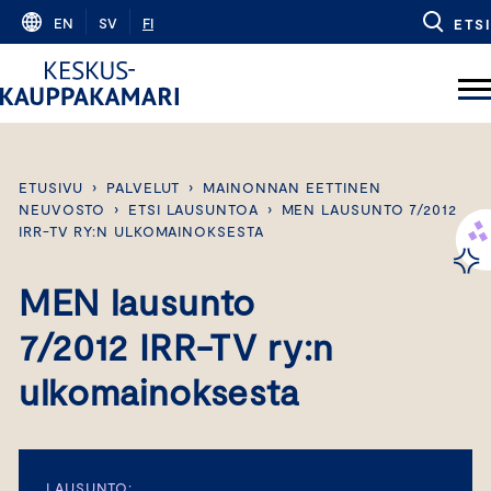
Skip
EN
SV
FI
ETSI
to
content
ETUSIVU
›
PALVELUT
›
MAINONNAN EETTINEN
NEUVOSTO
›
ETSI LAUSUNTOA
›
MEN LAUSUNTO 7/2012
IRR-TV RY:N ULKOMAINOKSESTA
MEN lausunto
7/2012 IRR-TV ry:n
ulkomainoksesta
LAUSUNTO: