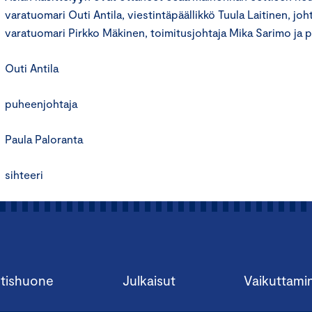
varatuomari Outi Antila, viestintäpäällikkö Tuula Laitinen, jo
varatuomari Pirkko Mäkinen, toimitusjohtaja Mika Sarimo ja pr
Outi Antila
puheenjohtaja
Paula Paloranta
sihteeri
tishuone
Julkaisut
Vaikuttami