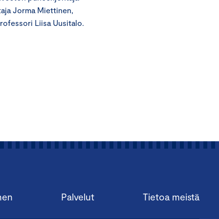
htaja Jorma Miettinen,
ofessori Liisa Uusitalo.
nen
Palvelut
Tietoa meistä