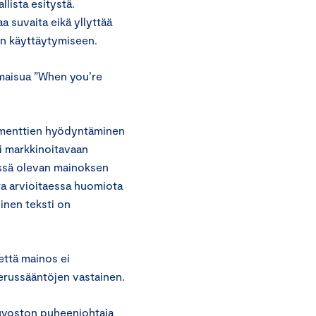
llista esitystä.
 suvaita eikä yllyttää
aan käyttäytymiseen.
maisua ”When you’re
lementtien hyödyntäminen
si markkinoitavaan
essä olevan mainoksen
ta arvioitaessa huomiota
oinen teksti on
että mainos ei
erussääntöjen vastainen.
euvoston puheenjohtaja