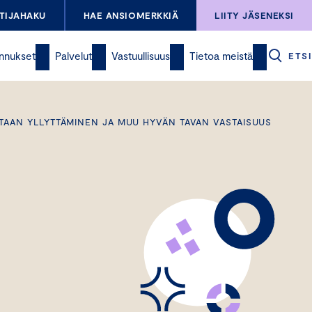
TIJAHAKU
HAE ANSIOMERKKIÄ
LIITY JÄSENEKSI
nnukset
Palvelut
Vastuullisuus
Tietoa meistä
ETSI
TAAN YLLYTTÄMINEN JA MUU HYVÄN TAVAN VASTAISUUS