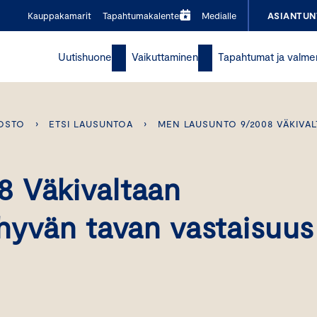
Kauppakamarit
Tapahtumakalenteri
Medialle
ASIANTUN
Uutishuone
Vaikuttaminen
Tapahtumat ja valme
OSTO
›
ETSI LAUSUNTOA
›
MEN LAUSUNTO 9/2008 VÄKIVAL
 Väkivaltaan
hyvän tavan vastaisuus