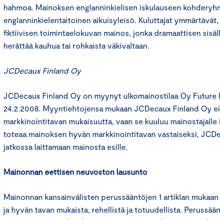
hahmoa. Mainoksen englanninkielisen iskulauseen kohderyh
englanninkielentaitoinen aikuisyleisö. Kuluttajat ymmärtävät
fiktiivisen toimintaelokuvan mainos, jonka dramaattisen sisäll
herättää kauhua tai rohkaista väkivaltaan.
JCDecaux Finland Oy
JCDecaux Finland Oy on myynyt ulkomainostilaa Oy Future Fil
24.2.2008. Myyntiehtojensa mukaan JCDecaux Finland Oy ei
markkinointitavan mukaisuutta, vaan se kuuluu mainostajalle 
toteaa mainoksen hyvän markkinointitavan vastaiseksi, JCDe
jatkossa laittamaan mainosta esille.
Mainonnan eettisen neuvoston lausunto
Mainonnan kansainvälisten perussääntöjen 1 artiklan mukaan
ja hyvän tavan mukaista, rehellistä ja totuudellista. Perussää