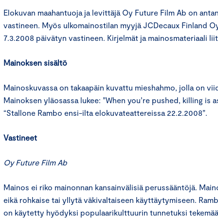
Elokuvan maahantuoja ja levittäjä Oy Future Film Ab on anta
vastineen. Myös ulkomainostilan myyjä JCDecaux Finland Oy
7.3.2008 päivätyn vastineen. Kirjelmät ja mainosmateriaali liite
Mainoksen sisältö
Mainoskuvassa on takaapäin kuvattu mieshahmo, jolla on vii
Mainoksen yläosassa lukee: ”When you’re pushed, killing is as
“Stallone Rambo ensi-ilta elokuvateattereissa 22.2.2008”.
Vastineet
Oy Future Film Ab
Mainos ei riko mainonnan kansainvälisiä perussääntöjä. Maino
eikä rohkaise tai yllytä väkivaltaiseen käyttäytymiseen. R
on käytetty hyödyksi populaarikulttuurin tunnetuksi tekemää