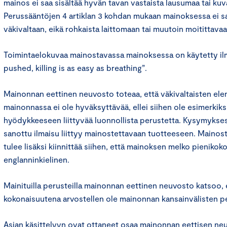
mainos ei saa sisältää hyvän tavan vastaista lausumaa tai kuva
Perussääntöjen 4 artiklan 3 kohdan mukaan mainoksessa ei saa
väkivaltaan, eikä rohkaista laittomaan tai muutoin moitittav
Toimintaelokuvaa mainostavassa mainoksessa on käytetty il
pushed, killing is as easy as breathing”.
Mainonnan eettinen neuvosto toteaa, että väkivaltaisten e
mainonnassa ei ole hyväksyttävää, ellei siihen ole esimerkik
hyödykkeeseen liittyvää luonnollista perustetta. Kysymyks
sanottu ilmaisu liittyy mainostettavaan tuotteeseen. Mainos
tulee lisäksi kiinnittää siihen, että mainoksen melko pienikok
englanninkielinen.
Mainituilla perusteilla mainonnan eettinen neuvosto katsoo, 
kokonaisuutena arvostellen ole mainonnan kansainvälisten p
Asian käsittelyyn ovat ottaneet osaa mainonnan eettisen n