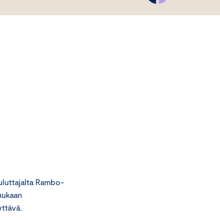
luttajalta Rambo-
mukaan
yttävä.