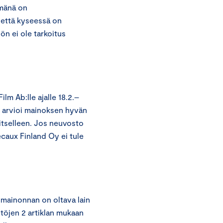
mänä on
, että kyseessä on
ön ei ole tarkoitus
m Ab:lle ajalle 18.2.–
 arvioi mainoksen hyvän
itselleen. Jos neuvosto
caux Finland Oy ei tule
 mainonnan on oltava lain
ntöjen 2 artiklan mukaan