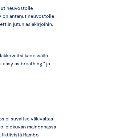
nut neuvostolle
 on antanut neuvostolle
ttiin jutun asiakirjoihin.
dakkoveitsi kädessään.
 easy as breathing.” ja
s ei suvaitse väkivaltaa
ambo-elokuvan mainonnassa
 fiktiivistä Rambo-