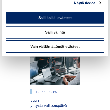
Näytä tiedot
Morning 24.9.2026 –
maksuton aamiaistilaisuus
johtajille
Salli kaikki evästeet
Salli valinta
TAPAHTUMAT
Vain välttämättömät evästeet
10.11.2026
Suuri
yritysturvallisuuspäivä