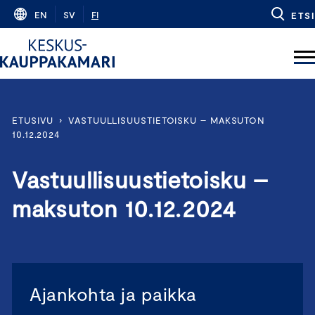
Skip
EN
SV
FI
ETSI
to
content
ETUSIVU
›
VASTUULLISUUSTIETOISKU – MAKSUTON
10.12.2024
Vastuullisuustietoisku –
maksuton 10.12.2024
Ajankohta ja paikka