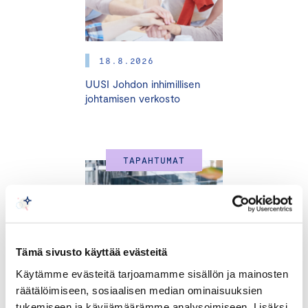
vastuullisuusasiantuntija
Jussi Hakasen
ja
avainasiakaspäällikkö
Mirva Montin
johdolla.
18.8.2026
Yritysten ilmastotyön tueksi
:
Hiilijalanjälki laskettu -
UUSI Johdon inhimillisen
merkki
,
Ilmastositoumus
ja Hiilijalanjäljen
johtamisen verkosto
laskentakoulutukset
Yritysten sosiaalisen vastuun tueksi
: Turvallinen,
syrjimätön ja vastuullinen organisaatio:
TAPAHTUMAT
Ihmisoikeussitoumus
Johdon koulutusohjelmat
:
Yritysjohdon vastuullisuusvalmennus
: neljä
koulutusmoduulia, oman organisaation olennaisuusarvio
Tämä sivusto käyttää evästeitä
tärkeimmistä vastuullisuusteemoista, verkostoitumista ja
Käytämme evästeitä tarjoamamme sisällön ja mainosten
sparrausta monipuolisen osallistujajoukon kesken
räätälöimiseen, sosiaalisen median ominaisuuksien
tukemiseen ja kävijämäärämme analysoimiseen. Lisäksi