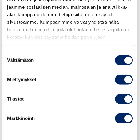
Vastuullisuudesta kilpailuetua
–
pk-yrityksen
25.8.2026
jaamme sosiaalisen median, mainosalan ja analytiikka-
vastuullisuusvalmennus
(yhteistyössä alueellisten
alan kumppaneillemme tietoja siitä, miten käytät
Johdon
kauppakamareiden kanssa): kaksi koulutusmoduulia,
vastuullisuusvalmennus
sivustoamme. Kumppanimme voivat yhdistää näitä
oman organisaation olennaisuusarvio tärkeimmistä
syksy 2026
tietoja muihin tietoihin, joita olet antanut heille tai joita on
vastuullisuusteemoista, verkostoitumista ja sparrausta
kerätty, kun olet käyttänyt heidän palvelujaan.
monipuolisen osallistujajoukon kesken
Suostumuksen
TAPAHTUMAT
Suuri yritysvastuupäivä
Välttämätön
valinta
Mieltymykset
Tietoisku on maksuton, mutta edellyttää
Tilastot
ennakkoilmoittautumista. Tietoiskussa on varattu aikaa
osallistujien kysymyksille.
Markkinointi
24.9.2026
Chamber Executive