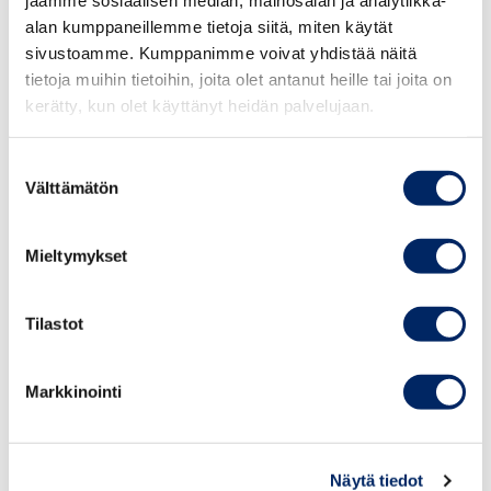
jaamme sosiaalisen median, mainosalan ja analytiikka-
päivittäistavarakaupan alueella, mutta myös muilla
alan kumppaneillemme tietoja siitä, miten käytät
toimialoilla.
sivustoamme. Kumppanimme voivat yhdistää näitä
tietoja muihin tietoihin, joita olet antanut heille tai joita on
kerätty, kun olet käyttänyt heidän palvelujaan.
Elintarvikeketjun kauppatapalautakunta on
elinkeinoelämän itsesääntelytoimielin, joka edistää hyvää
kauppatapaa elintarvikealalla. Lautakunnan toimintaa
Suostumuksen
Välttämätön
valinta
rahoittavat Elintarviketeollisuusliitto ry, Maa- ja
metsätaloustuottajain Keskusliitto MTK ry ja
Päivittäistavarakauppa ry. Lautakunta toimii
Mieltymykset
Keskuskauppakamarin yhteydessä.
Tilastot
Lisätietoja:
professori Veikko Vahtera
Markkinointi
Elintarvikeketjun kauppatapalautakunnan puheenjohtaja
+ 358 50 585 9045
Näytä tiedot
LUE KOKO SUOSITUS TÄÄLTÄ