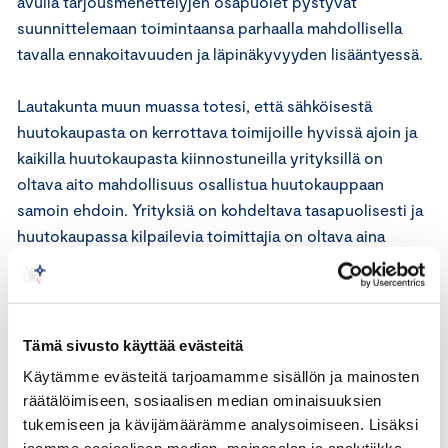
avulla tarjousmenettelyjen osapuolet pystyvät
suunnittelemaan toimintaansa parhaalla mahdollisella
tavalla ennakoitavuuden ja läpinäkyvyyden lisääntyessä.
Lautakunta muun muassa totesi, että sähköisestä
huutokaupasta on kerrottava toimijoille hyvissä ajoin ja
kaikilla huutokaupasta kiinnostuneilla yrityksillä on
oltava aito mahdollisuus osallistua huutokauppaan
samoin ehdoin. Yrityksiä on kohdeltava tasapuolisesti ja
huutokaupassa kilpailevia toimittajia on oltava aina
vähintään kaksi.
Elintarvikeketjun kauppatapalautakunnan käsityksen
mukaan sähköisten huutokauppojen merkitys saattaa
Tämä sivusto käyttää evästeitä
lisääntyä tulevaisuudessa muun muassa tekniikan
Käytämme evästeitä tarjoamamme sisällön ja mainosten
kehittyessä. Lisäksi esimerkiksi viimeaikainen ruoan
räätälöimiseen, sosiaalisen median ominaisuuksien
hinnan kallistuminen voi olla omiaan lisäämään
tukemiseen ja kävijämäärämme analysoimiseen. Lisäksi
sähköisten huutokauppojen suosiota