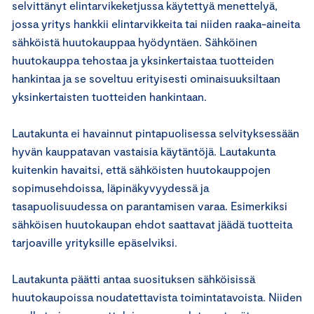
selvittänyt elintarvikeketjussa käytettyä menettelyä,
jossa yritys hankkii elintarvikkeita tai niiden raaka-aineita
sähköistä huutokauppaa hyödyntäen. Sähköinen
huutokauppa tehostaa ja yksinkertaistaa tuotteiden
hankintaa ja se soveltuu erityisesti ominaisuuksiltaan
yksinkertaisten tuotteiden hankintaan.
Lautakunta ei havainnut pintapuolisessa selvityksessään
hyvän kauppatavan vastaisia käytäntöjä. Lautakunta
kuitenkin havaitsi, että sähköisten huutokauppojen
sopimusehdoissa, läpinäkyvyydessä ja
tasapuolisuudessa on parantamisen varaa. Esimerkiksi
sähköisen huutokaupan ehdot saattavat jäädä tuotteita
tarjoaville yrityksille epäselviksi.
Lautakunta päätti antaa suosituksen sähköisissä
huutokaupoissa noudatettavista toimintatavoista. Niiden