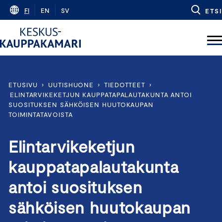
Skip
FI
EN
SV
ETSI
to
content
ETUSIVU
›
UUTISHUONE
›
TIEDOTTEET
›
ELINTARVIKEKETJUN KAUPPATAPALAUTAKUNTA ANTOI
SUOSITUKSEN SÄHKÖISEN HUUTOKAUPAN
TOIMINTATAVOISTA
Elintarvikeketjun
kauppatapalautakunta
antoi suosituksen
sähköisen huutokaupan