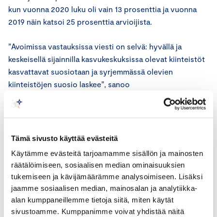
kun vuonna 2020 luku oli vain 13 prosenttia ja vuonna
2019 näin katsoi 25 prosenttia arvioijista.
”Avoimissa vastauksissa viesti on selvä: hyvällä ja
keskeisellä sijainnilla kasvukeskuksissa olevat kiinteistöt
kasvattavat suosiotaan ja syrjemmässä olevien
kiinteistöjen suosio laskee”, sanoo
Keskuskauppakamarin lakimies
Raisa Harju
.
Harjun mukaan myös asuntokaupassa markkina vetää,
kunhan sijainti ja kunto on kohdallaan.
Tämä sivusto käyttää evästeitä
Käytämme evästeitä tarjoamamme sisällön ja mainosten
”Uudehkoilla ja hyvällä sijainnilla olevilla omakotitaloilla
räätälöimiseen, sosiaalisen median ominaisuuksien
riittää kysyntää. Sen sijaan muuttotappioalueilla
tukemiseen ja kävijämäärämme analysoimiseen. Lisäksi
sijaitsevilla sekä laajaa peruskorjausta vaativilla
jaamme sosiaalisen median, mainosalan ja analytiikka-
kiinteistöillä kysyntä on heikkoa ja myyntiajat pitkiä”,
alan kumppaneillemme tietoja siitä, miten käytät
sanoo Harju.
sivustoamme. Kumppanimme voivat yhdistää näitä