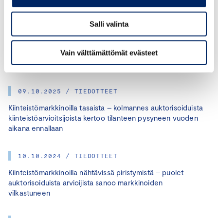
Salli valinta
02.07.2026 / TIEDOTTEET
Vain välttämättömät evästeet
Kiinteistönarviointikokeesta ennätysmäärä uusia
arvioitsijoita – kokeen läpäisi 38 kokelasta
09.10.2025 / TIEDOTTEET
Kiinteistömarkkinoilla tasaista – kolmannes auktorisoiduista
kiinteistöarvioitsijoista kertoo tilanteen pysyneen vuoden
aikana ennallaan
10.10.2024 / TIEDOTTEET
Kiinteistömarkkinoilla nähtävissä piristymistä – puolet
auktorisoiduista arvioijista sanoo markkinoiden
vilkastuneen