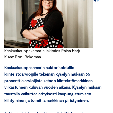
Keskuskauppakamarin lakimies Raisa Harju.
Kuva: Roni Rekomaa
Keskuskauppakamarin auktorisoiduille
kiinteistöarvioijille tekemän kyselyn mukaan 65
prosenttia arvioijista katsoo kiinteistömarkkinan
vilkastuneen kuluvan vuoden aikana. Kyselyn mukaan
taustalla vaikuttaa erityisesti kaupungistumisen
kiihtyminen ja toimitilamarkkinan piristyminen.