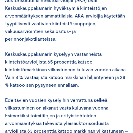
Auktorisoidut kiinteistöarvioijat (AKA) ovat
Keskuskauppakamarin hyväksymiä kiinteistöjen
arvonmäärityksen ammattilaisia. AKA-arvioijia käytetään
tyypillisesti vaativien kiinteistökauppojen,
vakuusarviointien sekä ositus- ja
perinnönjakotilanteissa.
Keskuskauppakamarin kyselyyn vastanneista
kiinteistöarvioijista 65 prosenttia katsoo
kiinteistömarkkinan vilkastuneen kuluvan vuoden aikana.
Vain 8 % vastaajista katsoo markkinan hiljentyneen ja 28
% katsoo sen pysyneen ennallaan.
Edeltävien vuosien kyselyihin verrattuna selkeä
vilkastuminen on alkanut vasta kuluvana vuonna.
Esimerkiksi toimitilojen ja erityiskohteiden
arvonmäärityksiä tekevistä yleisauktorisoiduista
arvioijista 63 prosenttia katsoo markkinan vilkastuneen –