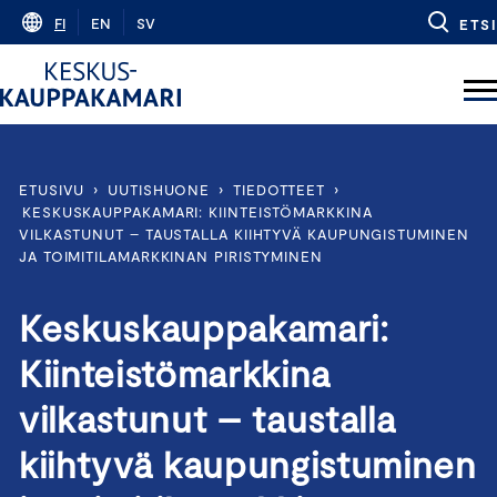
Skip
FI
EN
SV
ETSI
to
content
ETUSIVU
›
UUTISHUONE
›
TIEDOTTEET
›
KESKUSKAUPPAKAMARI: KIINTEISTÖMARKKINA
VILKASTUNUT – TAUSTALLA KIIHTYVÄ KAUPUNGISTUMINEN
JA TOIMITILAMARKKINAN PIRISTYMINEN
Keskuskauppakamari:
Kiinteistömarkkina
vilkastunut – taustalla
kiihtyvä kaupungistuminen