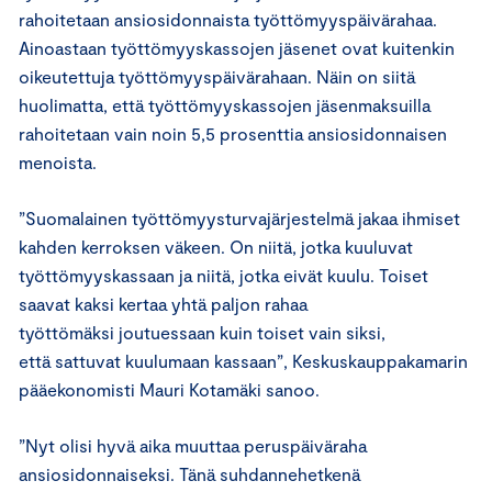
rahoitetaan ansiosidonnaista työttömyyspäivärahaa.
Ainoastaan työttömyyskassojen jäsenet ovat kuitenkin
oikeutettuja työttömyyspäivärahaan. Näin on siitä
huolimatta, että työttömyyskassojen jäsenmaksuilla
rahoitetaan vain noin 5,5 prosenttia ansiosidonnaisen
menoista.
”Suomalainen työttömyysturvajärjestelmä jakaa ihmiset
kahden kerroksen väkeen. On niitä, jotka kuuluvat
työttömyyskassaan ja niitä, jotka eivät kuulu. Toiset
saavat kaksi kertaa yhtä paljon rahaa
työttömäksi joutuessaan kuin toiset vain siksi,
että sattuvat kuulumaan kassaan”, Keskuskauppakamarin
pääekonomisti Mauri Kotamäki sanoo.
”Nyt olisi hyvä aika muuttaa peruspäiväraha
ansiosidonnaiseksi. Tänä suhdannehetkenä