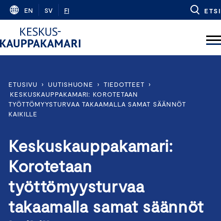
Skip
EN
SV
FI
ETSI
to
content
ETUSIVU
›
UUTISHUONE
›
TIEDOTTEET
›
KESKUSKAUPPAKAMARI: KOROTETAAN
TYÖTTÖMYYSTURVAA TAKAAMALLA SAMAT SÄÄNNÖT
KAIKILLE
Keskuskauppakamari:
Korotetaan
työttömyysturvaa
takaamalla samat säännöt