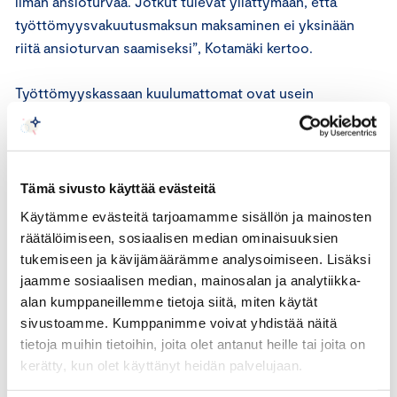
ilman ansioturvaa. Jotkut tulevat yllättymään, että
työttömyysvakuutusmaksun maksaminen ei yksinään
riitä ansioturvan saamiseksi”, Kotamäki kertoo.
Työttömyyskassaan kuulumattomat ovat usein
keskimääräistä haastavammassa työmarkkina-asemassa.
”Tilastojen mukaan työttömyysvakuutuksen ulkopuolelle
suurimpina ammattiryhminä jäävät mm. kuorma-auton ja
Tämä sivusto käyttää evästeitä
erikoisajoneuvojen kuljettajat, myyjät, rahdinkäsittelijät
Käytämme evästeitä tarjoamamme sisällön ja mainosten
ja varastotyöntekijät, talonrakentajat ja
räätälöimiseen, sosiaalisen median ominaisuuksien
toimistosiivoojat. Puhutaan siis tavallisista ihmisistä,
tukemiseen ja kävijämäärämme analysoimiseen. Lisäksi
joita kaikkien palkansaajien maksama vakuutus ei kata”,
jaamme sosiaalisen median, mainosalan ja analytiikka-
Kotamäki summaa.
alan kumppaneillemme tietoja siitä, miten käytät
sivustoamme. Kumppanimme voivat yhdistää näitä
”Kuvittele, jos olisit vuosia maksanut
tietoja muihin tietoihin, joita olet antanut heille tai joita on
kerätty, kun olet käyttänyt heidän palvelujaan.
eläkevakuutusmaksua, mutta eläkkeelle jäädessäsi et
olisikaan oikeutettu eläkkeeseen.”