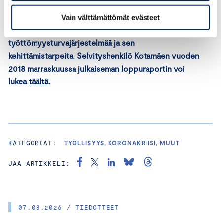
Kotamäki asetettiin 5.3.2018 sosiaali- ja
terveysministeriön toimesta selvittämään ja arvioimaan
Vain välttämättömät evästeet
nykyistä ansiosidonnaista
työttömyysturvajärjestelmää ja sen
kehittämistarpeita. Selvityshenkilö Kotamäen vuoden
2018 marraskuussa julkaiseman loppuraportin voi
lukea
täältä
.
KATEGORIAT:
TYÖLLISYYS, KORONAKRIISI, MUUT
JAA ARTIKKELI:
07.08.2026 / TIEDOTTEET