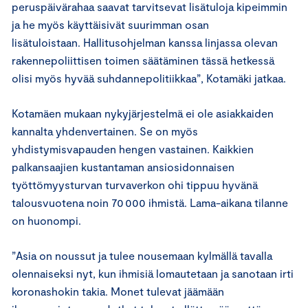
peruspäivärahaa saavat tarvitsevat lisätuloja kipeimmin
ja he myös käyttäisivät suurimman osan
lisätuloistaan. Hallitusohjelman kanssa linjassa olevan
rakennepoliittisen toimen säätäminen tässä hetkessä
olisi myös hyvää suhdannepolitiikkaa”, Kotamäki jatkaa.
Kotamäen mukaan nykyjärjestelmä ei ole asiakkaiden
kannalta yhdenvertainen. Se on myös
yhdistymisvapauden hengen vastainen. Kaikkien
palkansaajien kustantaman ansiosidonnaisen
työttömyysturvan turvaverkon ohi tippuu hyvänä
talousvuotena noin 70 000 ihmistä. Lama-aikana tilanne
on huonompi.
”Asia on noussut ja tulee nousemaan kylmällä tavalla
olennaiseksi nyt, kun ihmisiä lomautetaan ja sanotaan irti
koronashokin takia. Monet tulevat jäämään