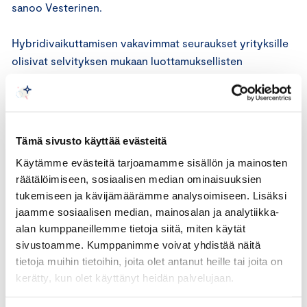
sanoo Vesterinen.
Hybridivaikuttamisen vakavimmat seuraukset yrityksille
olisivat selvityksen mukaan luottamuksellisten
tuotetietojen tai muun yritystiedon menettäminen (60%),
luotettavan liikekumppanin aseman menettäminen (58%)
tai olemassa olevien asiakassuhteiden menetykset
(54%). Myös tulevien liiketoimintamahdollisuuksien
Tämä sivusto käyttää evästeitä
menettäminen ja taloudelliset menetykset nousivat
Käytämme evästeitä tarjoamamme sisällön ja mainosten
selvityksessä esiin.
räätälöimiseen, sosiaalisen median ominaisuuksien
tukemiseen ja kävijämäärämme analysoimiseen. Lisäksi
Kolme vakavinta seurausta hybridivaikuttamisesta ovat
jaamme sosiaalisen median, mainosalan ja analytiikka-
yritysten mukaan kansallisen itsenäisyyden tai
alan kumppaneillemme tietoja siitä, miten käytät
päätäntävallan rapauttaminen ( 53 %), luottamuksellisten
sivustoamme. Kumppanimme voivat yhdistää näitä
tietojen (yritys tai valtio) menettäminen (52 %) ja
tietoja muihin tietoihin, joita olet antanut heille tai joita on
vaikutus poliittiseen päätöksentekoon (51 %). Yritykset
kerätty, kun olet käyttänyt heidän palvelujaan.
tunnistavat vaikuttamisen tavoitteet ja yritysten roolin