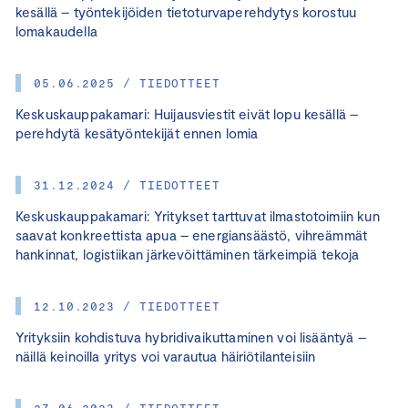
kesällä – työntekijöiden tietoturvaperehdytys korostuu
lomakaudella
05.06.2025 / TIEDOTTEET
Keskuskauppakamari: Huijausviestit eivät lopu kesällä –
perehdytä kesätyöntekijät ennen lomia
31.12.2024 / TIEDOTTEET
Keskuskauppakamari: Yritykset tarttuvat ilmastotoimiin kun
saavat konkreettista apua – energiansäästö, vihreämmät
hankinnat, logistiikan järkevöittäminen tärkeimpiä tekoja
12.10.2023 / TIEDOTTEET
Yrityksiin kohdistuva hybridivaikuttaminen voi lisääntyä –
näillä keinoilla yritys voi varautua häiriötilanteisiin
27.06.2023 / TIEDOTTEET