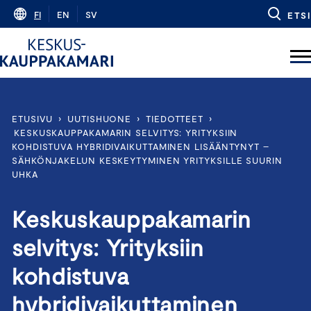
Skip
FI
EN
SV
ETSI
to
content
ETUSIVU
›
UUTISHUONE
›
TIEDOTTEET
›
KESKUSKAUPPAKAMARIN SELVITYS: YRITYKSIIN
KOHDISTUVA HYBRIDIVAIKUTTAMINEN LISÄÄNTYNYT –
SÄHKÖNJAKELUN KESKEYTYMINEN YRITYKSILLE SUURIN
UHKA
Keskuskauppakamarin
selvitys: Yrityksiin
kohdistuva
hybridivaikuttaminen