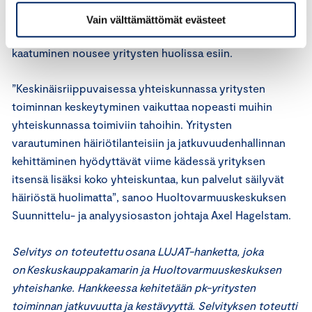
jälkeen reilusti yli kolmasosa yrityksistä ei kykenisi
Vain välttämättömät evästeet
toimimaan. Myös tietopalvelujärjestelmien ja internetin
kaatuminen nousee yritysten huolissa esiin.
”Keskinäisriippuvaisessa yhteiskunnassa yritysten
toiminnan keskeytyminen vaikuttaa nopeasti muihin
yhteiskunnassa toimiviin tahoihin. Yritysten
varautuminen häiriötilanteisiin ja jatkuvuudenhallinnan
kehittäminen hyödyttävät viime kädessä yrityksen
itsensä lisäksi koko yhteiskuntaa, kun palvelut säilyvät
häiriöstä huolimatta”, sanoo Huoltovarmuuskeskuksen
Suunnittelu- ja analyysiosaston johtaja Axel Hagelstam.
Selvitys on toteutettu osana LUJAT-hanketta, joka
on Keskuskauppakamarin ja Huoltovarmuuskeskuksen
yhteishanke. Hankkeessa kehitetään pk-yritysten
toiminnan jatkuvuutta ja kestävyyttä. Selvityksen toteutti