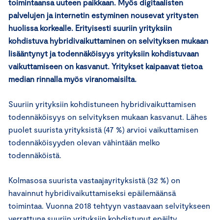
toimintaansa uuteen paikkaan. Myös digitaalisten
palvelujen ja internetin estyminen nousevat yritysten
huolissa korkealle. Erityisesti suuriin yrityksiin
kohdistuva hybridivaikuttaminen on selvityksen mukaan
lisääntynyt ja todennäköisyys yrityksiin kohdistuvaan
vaikuttamiseen on kasvanut. Yritykset kaipaavat tietoa
median rinnalla myös viranomaisilta.
Suuriin yrityksiin kohdistuneen hybridivaikuttamisen
todennäköisyys on selvityksen mukaan kasvanut. Lähes
puolet suurista yrityksistä (47 %) arvioi vaikuttamisen
todennäköisyyden olevan vähintään melko
todennäköistä.
Kolmasosa suurista vastaajayrityksistä (32 %) on
havainnut hybridivaikuttamiseksi epäilemäänsä
toimintaa. Vuonna 2018 tehtyyn vastaavaan selvitykseen
verrattuna suuriin yrityksiin kohdistunut epäilty