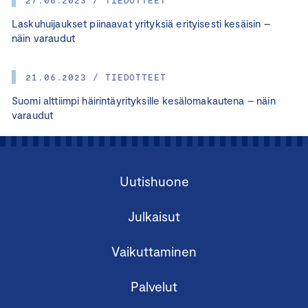
Laskuhuijaukset piinaavat yrityksiä erityisesti kesäisin –
näin varaudut
21.06.2023 / TIEDOTTEET
Suomi alttiimpi häirintäyrityksille kesälomakautena – näin
varaudut
Uutishuone
Julkaisut
Vaikuttaminen
Palvelut