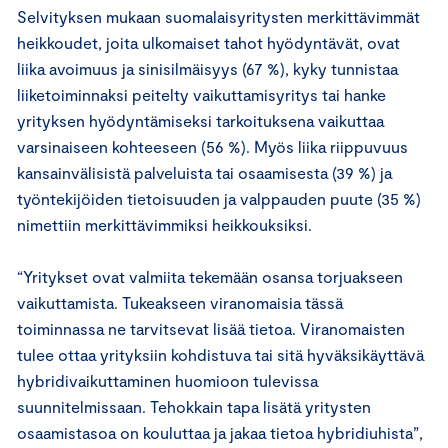
Selvityksen mukaan suomalaisyritysten merkittävimmät
heikkoudet, joita ulkomaiset tahot hyödyntävät, ovat
liika avoimuus ja sinisilmäisyys (67 %), kyky tunnistaa
liiketoiminnaksi peitelty vaikuttamisyritys tai hanke
yrityksen hyödyntämiseksi tarkoituksena vaikuttaa
varsinaiseen kohteeseen (56 %). Myös liika riippuvuus
kansainvälisistä palveluista tai osaamisesta (39 %) ja
työntekijöiden tietoisuuden ja valppauden puute (35 %)
nimettiin merkittävimmiksi heikkouksiksi.
“Yritykset ovat valmiita tekemään osansa torjuakseen
vaikuttamista. Tukeakseen viranomaisia tässä
toiminnassa ne tarvitsevat lisää tietoa. Viranomaisten
tulee ottaa yrityksiin kohdistuva tai sitä hyväksikäyttävä
hybridivaikuttaminen huomioon tulevissa
suunnitelmissaan. Tehokkain tapa lisätä yritysten
osaamistasoa on kouluttaa ja jakaa tietoa hybridiuhista”,