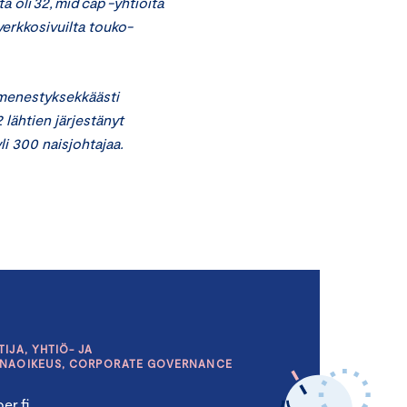
ä oli 32, mid cap -yhtiöitä
 verkkosivuilta touko-
 menestyksekkäästi
lähtien järjestänyt
li 300 naisjohtajaa.
IJA, YHTIÖ- JA
INAOIKEUS, CORPORATE GOVERNANCE
er.fi