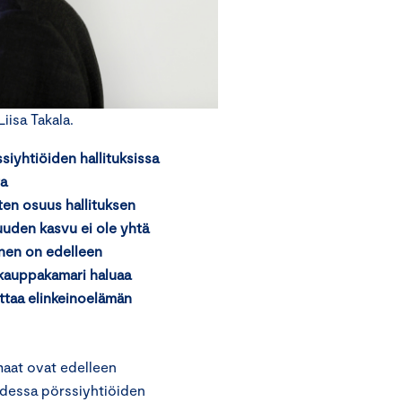
iisa Takala.
iyhtiöiden hallituksissa
ta
ten osuus hallituksen
uuden kasvu ei ole yhtä
inen on edelleen
skauppakamari haluaa
ettaa elinkeinoelämän
maat ovat edelleen
uudessa pörssiyhtiöiden