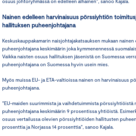
osuus johtoryhmässä on edelleen alhainen”, sanoo Kajala.
Nainen edelleen harvinaisuus pörssiyhtiön toimitus
hallituksen puheenjohtajana
Keskuskauppakamarin naisjohtajakatsauksen mukaan nainen o
puheenjohtajana keskimäärin joka kymmenennessä suomalais
Vaikka naisten osuus hallituksen jäsenistä on Suomessa verrat
puheenjohtajana on Suomessa hyvin usein mies.
Myös muissa EU- ja ETA-valtioissa nainen on harvinaisuus pö
puheenjohtajana.
”EU-maiden suurimmista ja vaihdetuimmista pörssiyhtiöistä 
puheenjohtajana keskimäärin 9 prosentissa yhtiöistä. Esimerk
osuus vertailussa olevien pörssiyhtiöiden hallitusten puheen
prosenttia ja Norjassa 14 prosenttia”, sanoo Kajala.