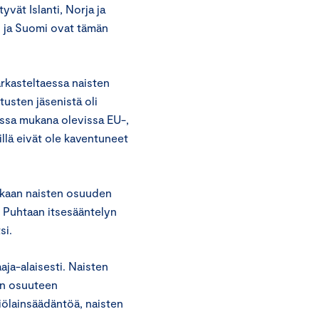
yvät Islanti, Norja ja
 ja Suomi ovat tämän
arkasteltaessa naisten
tusten jäsenistä oli
ussa mukana olevissa EU-,
llä eivät ole kaventuneet
ukaan naisten osuuden
 Puhtaan itsesääntelyn
si.
aaja-alaisesti. Naisten
een osuuteen
iölainsäädäntöä, naisten