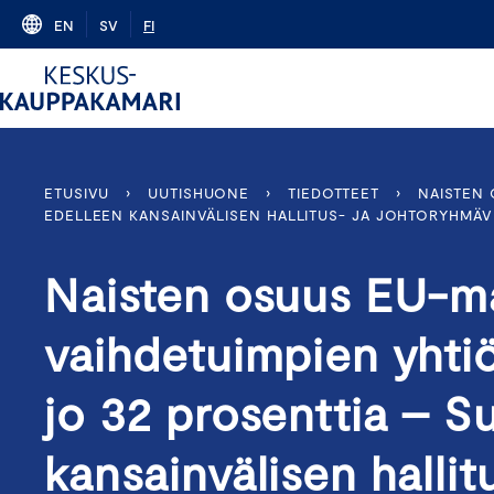
Skip
EN
SV
FI
to
content
ETUSIVU
›
UUTISHUONE
›
TIEDOTTEET
›
NAISTEN 
EDELLEEN KANSAINVÄLISEN HALLITUS- JA JOHTORYHMÄVE
Naisten osuus EU-ma
vaihdetuimpien yhtiöi
jo 32 prosenttia – S
kansainvälisen hallit