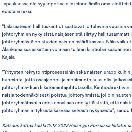
tapauksessa ole syy lopettaa elinkeinoelämän oma-aloitteist
edistämiseksi.
”Lakisääteiset hallituskiintiöt saattavat jo tulevina vuosina va
johtoryhmien nykyisistä naisjäsenistä siirtyy hallitusammattila
johtoryhmästä poistuvien naisten määrä kasvaa. Näin vaikutt
Alankomaissa äskettäin voimaan tulleen kiintiölainsäädännö
Kajala
”Yritysten rekrytointiprosesseihin sekä naisten urapolkuihin j
huomiota, jotta osaajapooli ja monimuotoisuus olisi jatkossakin
johtoryhmä- kuin liiketoimintajohtotasolla. Kiintiödirektiivi
naisia todennäköisesti poistuu johtoryhmistä, jolloin naiste
johtoryhmätasolla edes ennallaan edellyttäisi sitä, että nais
johtoryhmänimityksistä kasvaisi selvästi nykyisestä”, sanoo K
Katsaus kattaa kaikki 12.12.2022 Helsingin Pörssissä listatut s