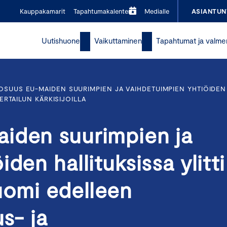
Kauppakamarit
Tapahtumakalenteri
Medialle
ASIANTUN
Uutishuone
Vaikuttaminen
Tapahtumat ja valme
OSUUS EU-MAIDEN SUURIMPIEN JA VAIHDETUIMPIEN YHTIÖIDEN 
RTAILUN KÄRKISIJOILLA
iden suurimpien ja
den hallituksissa ylitti
uomi edelleen
us- ja