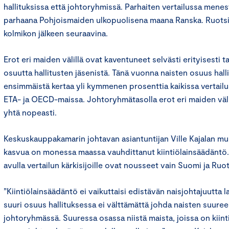
hallituksissa että johtoryhmissä. Parhaiten vertailussa menest
parhaana Pohjoismaiden ulkopuolisena maana Ranska. Ruotsi
kolmikon jälkeen seuraavina.
Erot eri maiden välillä ovat kaventuneet selvästi erityisesti t
osuutta hallitusten jäsenistä. Tänä vuonna naisten osuus halli
ensimmäistä kertaa yli kymmenen prosenttia kaikissa vertail
ETA- ja OECD-maissa. Johtoryhmätasolla erot eri maiden väli
yhtä nopeasti.
Keskuskauppakamarin johtavan asiantuntijan Ville Kajalan m
kasvua on monessa maassa vauhdittanut kiintiölainsäädäntö.
avulla vertailun kärkisijoille ovat nousseet vain Suomi ja Ruot
”Kiintiölainsäädäntö ei vaikuttaisi edistävän naisjohtajuutta l
suuri osuus hallituksessa ei välttämättä johda naisten suur
johtoryhmässä. Suuressa osassa niistä maista, joissa on kiint