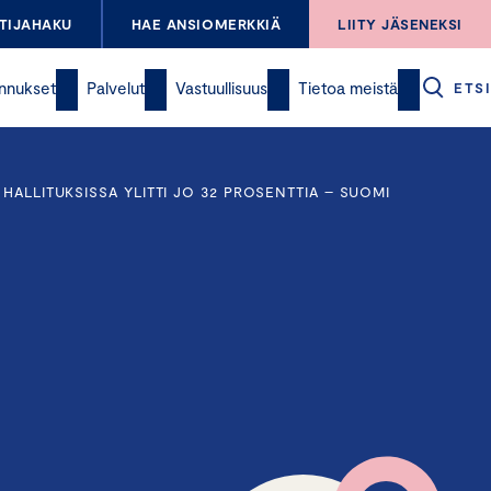
TIJAHAKU
HAE ANSIOMERKKIÄ
LIITY JÄSENEKSI
nnukset
Palvelut
Vastuullisuus
Tietoa meistä
ETSI
HALLITUKSISSA YLITTI JO 32 PROSENTTIA – SUOMI