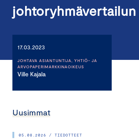
johtoryhmävertailun k
17.03.2023
JOHTAVA ASIANTUNTIJA, YHTIÖ- JA
ARVOPAPERIMARKKINAOIKEUS
Ville Kajala
Uusimmat
05.08.2026 / TIEDOTTEET