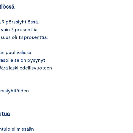
tiössä
 9 pörssiyhtiössä.
vain 7 prosenttia.
suus oli 13 prosenttia.
un puolivälissä
asolla se on pysynyt
ärä laski edellisvuoteen
rssiyhtiöiden
utua
ntulo ei missään