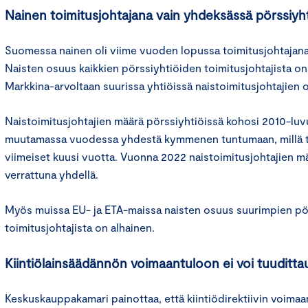
Nainen toimitusjohtajana vain yhdeksässä pörssiyh
Suomessa nainen oli viime vuoden lopussa toimitusjohtajana
Naisten osuus kaikkien pörssiyhtiöiden toimitusjohtajista on 
Markkina-arvoltaan suurissa yhtiöissä naistoimitusjohtajien o
Naistoimitusjohtajien määrä pörssiyhtiöissä kohosi 2010-luv
muutamassa vuodessa yhdestä kymmenen tuntumaan, millä t
viimeiset kuusi vuotta. Vuonna 2022 naistoimitusjohtajien mä
verrattuna yhdellä.
Myös muissa EU- ja ETA-maissa naisten osuus suurimpien pö
toimitusjohtajista on alhainen.
Kiintiölainsäädännön voimaantuloon ei voi tuuditta
Keskuskauppakamari painottaa, että kiintiödirektiivin voimaa