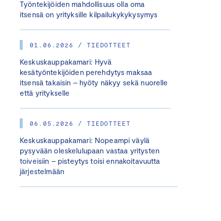
Työntekijöiden mahdollisuus olla oma
itsensä on yrityksille kilpailukykykysymys
01.06.2026 / TIEDOTTEET
Keskuskauppakamari: Hyvä
kesätyöntekijöiden perehdytys maksaa
itsensä takaisin – hyöty näkyy sekä nuorelle
että yritykselle
06.05.2026 / TIEDOTTEET
Keskuskauppakamari: Nopeampi väylä
pysyvään oleskelulupaan vastaa yritysten
toiveisiin – pisteytys toisi ennakoitavuutta
järjestelmään