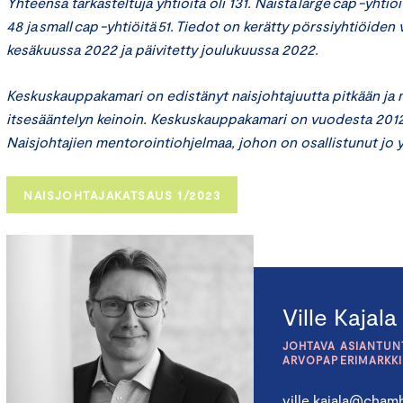
Yhteensä tarkasteltuja yhtiöitä oli 131. Näistä large cap -yhtiöit
48 ja small cap -yhtiöitä 51. Tiedot on kerätty pörssiyhtiöiden
kesäkuussa 2022 ja päivitetty joulukuussa 2022.
Keskuskauppakamari on edistänyt naisjohtajuutta pitkään ja
itsesääntelyn keinoin. Keskuskauppakamari on vuodesta 2012 
Naisjohtajien mentorointiohjelmaa, johon on osallistunut jo y
NAISJOHTAJAKATSAUS 1/2023
Ville Kajala
JOHTAVA ASIANTUNT
ARVOPAPERIMARKK
ville.kajala@chamb