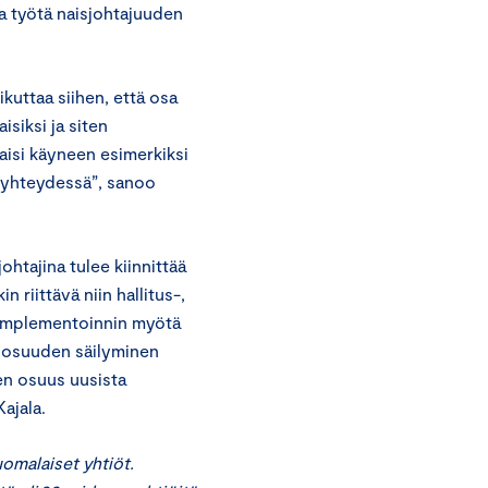
a työtä naisjohtajuuden
ikuttaa siihen, että osa
isiksi ja siten
aisi käyneen esimerkiksi
n yhteydessä”, sanoo
ohtajina tulee kiinnittää
 riittävä niin hallitus-,
n implementoinnin myötä
n osuuden säilyminen
ten osuus uusista
ajala.
uomalaiset yhtiöt.