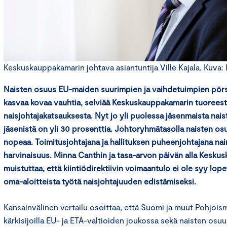
Keskuskauppakamarin johtava asiantuntija Ville Kajala. Kuva: L
Naisten osuus EU-maiden suurimpien ja vaihdetuimpien pörss
kasvaa kovaa vauhtia, selviää Keskuskauppakamarin tuorees
naisjohtajakatsauksesta. Nyt jo yli puolessa jäsenmaista nais
jäsenistä on yli 30 prosenttia. Johtoryhmätasolla naisten os
nopeaa. Toimitusjohtajana ja hallituksen puheenjohtajana na
harvinaisuus. Minna Canthin ja tasa-arvon päivän alla Kesku
muistuttaa, että kiintiödirektiivin voimaantulo ei ole syy lop
oma-aloitteista työtä naisjohtajuuden edistämiseksi.
Kansainvälinen vertailu osoittaa, että Suomi ja muut Pohjois
kärkisijoilla EU- ja ETA-valtioiden joukossa sekä naisten os