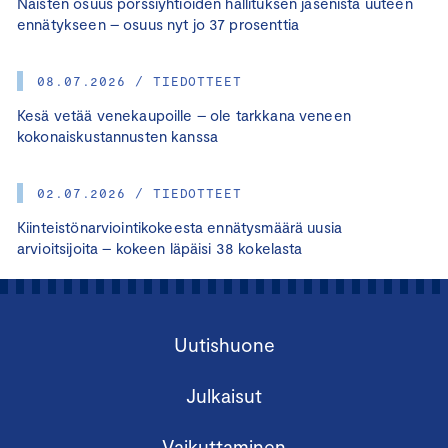
Naisten osuus pörssiyhtiöiden hallituksen jäsenistä uuteen
ennätykseen – osuus nyt jo 37 prosenttia
08.07.2026 / TIEDOTTEET
Kesä vetää venekaupoille – ole tarkkana veneen
kokonaiskustannusten kanssa
02.07.2026 / TIEDOTTEET
Kiinteistönarviointikokeesta ennätysmäärä uusia
arvioitsijoita – kokeen läpäisi 38 kokelasta
Uutishuone
Julkaisut
Vaikuttaminen