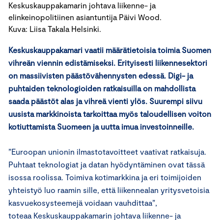
Keskuskauppakamarin johtava liikenne- ja
elinkeinopolitiinen asiantuntija Päivi Wood.
Kuva: Liisa Takala Helsinki.
Keskuskauppakamari vaatii määrätietoisia toimia Suomen
vihreän viennin edistämiseksi. Erityisesti liikennesektori
on massiivisten päästövähennysten edessä. Digi- ja
puhtaiden teknologioiden ratkaisuilla on mahdollista
saada päästöt alas ja vihreä vienti ylös. Suurempi siivu
uusista markkinoista tarkoittaa myös taloudellisen voiton
kotiuttamista Suomeen ja uutta imua investoinneille.
”Euroopan unionin ilmastotavoitteet vaativat ratkaisuja.
Puhtaat teknologiat ja datan hyödyntäminen ovat tässä
isossa roolissa. Toimiva kotimarkkina ja eri toimijoiden
yhteistyö luo raamin sille, että liikennealan yritysvetoisia
kasvuekosysteemejä voidaan vauhdittaa”,
toteaa Keskuskauppakamarin johtava liikenne- ja