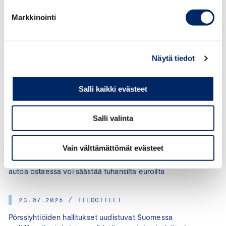
Markkinointi
07.08.2026 / TIEDOTTEET
Keskuskauppakamari: Moni ei tiedä, että poimituista
marjoista tai pullopanteista pitää maksaa tietyissä
tapauksissa verot
Näytä tiedot
05.08.2026 / TIEDOTTEET
Salli kaikki evästeet
Keskuskauppakamari: Naisten osuus First North -yhtiöiden
hallituksen jäsenistä laski 27 prosenttiin
Salli valinta
28.07.2026 / TIEDOTTEET
Vain välttämättömät evästeet
Autokuume voi yllättää – huolellinen selvitystyö käytettyä
autoa ostaessa voi säästää tuhansilta euroilta
23.07.2026 / TIEDOTTEET
Pörssiyhtiöiden hallitukset uudistuvat Suomessa