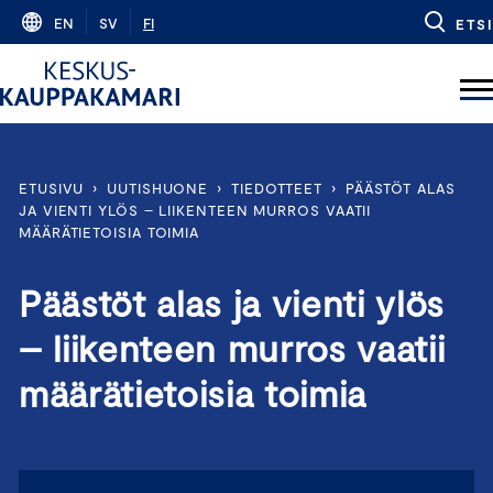
Skip
EN
SV
FI
ETSI
to
content
ETUSIVU
›
UUTISHUONE
›
TIEDOTTEET
›
PÄÄSTÖT ALAS
JA VIENTI YLÖS – LIIKENTEEN MURROS VAATII
MÄÄRÄTIETOISIA TOIMIA
Päästöt alas ja vienti ylös
– liikenteen murros vaatii
määrätietoisia toimia