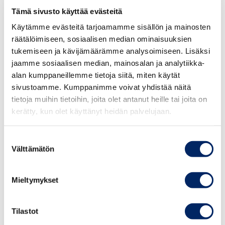
Tämä sivusto käyttää evästeitä
Wood muistuttaa, että ilmastonmuutoksen torjunta tulee
Käytämme evästeitä tarjoamamme sisällön ja mainosten
maksamaan.
räätälöimiseen, sosiaalisen median ominaisuuksien
tukemiseen ja kävijämäärämme analysoimiseen. Lisäksi
jaamme sosiaalisen median, mainosalan ja analytiikka-
“Jos jätämme uudet avautuvat
alan kumppaneillemme tietoja siitä, miten käytät
liiketoimintamahdollisuudet
sivustoamme. Kumppanimme voivat yhdistää näitä
hyödyntämättä, vaikeutuu päästövähennysten lisäksi
tietoja muihin tietoihin, joita olet antanut heille tai joita on
myös kestävän taloudellisen kasvun edellytykset”, Wood
kerätty, kun olet käyttänyt heidän palvelujaan.
sanoo.
Suostumuksen
Välttämätön
valinta
KATEGORIAT:
LIIKENNE, ILMASTO, MUUT
Mieltymykset
JAA ARTIKKELI:
Tilastot