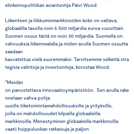
elinkeinopolitiikan asiantuntija Päivi Wood.
Liikenteen ja liikkumismarkkinoiden koko on valtava,
globaalilla tasolla noin 6 500 miljardia euroa vuosittain.
Suomen osuus tästä on noin 30 miljardia. Suomella on
vahvuuksia liikennealalla ja niiden avulla Suomen osuutta
saadaan
kasvatettua vielä suuremmaksi. Tarvitsemme selkeitä stra
tegisia valintoja ja investointeja, korostaa Wood.
”Meidän
on panostettava innovaatioympäristöön. Sen avulla rake
nnetaan vahva pohja
uusille liiketoimintamahdollisuuksille ja yrityksille,
joilla on mahdollisuudet kilpailla globaaleilla
markkinoilla. Menestyminen globaaleilla markkinoilla
vaatii huippuluokan ratkaisuja ja paljon