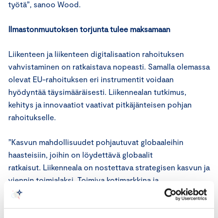
työtä”, sanoo Wood.
Ilmastonmuutoksen torjunta tulee maksamaan
Liikenteen ja liikenteen digitalisaation rahoituksen
vahvistaminen on ratkaistava nopeasti. Samalla olemassa
olevat EU-rahoituksen eri instrumentit voidaan
hyödyntää täysimääräisesti. Liikennealan tutkimus,
kehitys ja innovaatiot vaativat pitkäjänteisen pohjan
rahoitukselle.
”Kasvun mahdollisuudet pohjautuvat globaaleihin
haasteisiin, joihin on löydettävä globaalit
ratkaisut. Liikenneala on nostettava strategisen kasvun ja
viennin toimialaksi. Toimiva kotimarkkina ja
investoinnit älykkäiden ja kestävien ratkaisujen
kehittämiseen ja skaalaaminen kasvattavat Suomen
digivihreää vientiä”, Wood sanoo.