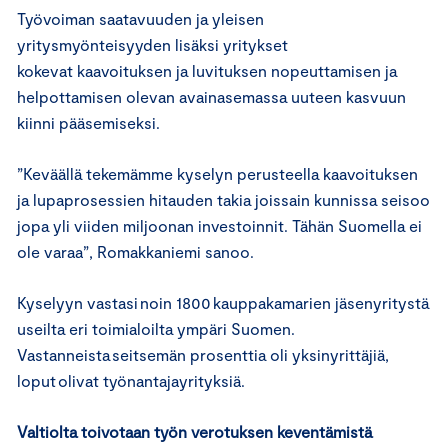
Työvoiman saatavuuden ja yleisen
yritysmyönteisyyden lisäksi yritykset
kokevat kaavoituksen ja luvituksen nopeuttamisen ja
helpottamisen olevan avainasemassa uuteen kasvuun
kiinni pääsemiseksi.
”Keväällä tekemämme kyselyn perusteella kaavoituksen
ja lupaprosessien hitauden takia joissain kunnissa seisoo
jopa yli viiden miljoonan investoinnit. Tähän Suomella ei
ole varaa”, Romakkaniemi sanoo.
Kyselyyn vastasi noin 1800 kauppakamarien jäsenyritystä
useilta eri toimialoilta ympäri Suomen.
Vastanneista seitsemän prosenttia oli yksinyrittäjiä,
loput olivat työnantajayrityksiä.
Valtiolta toivotaan työn verotuksen keventämistä