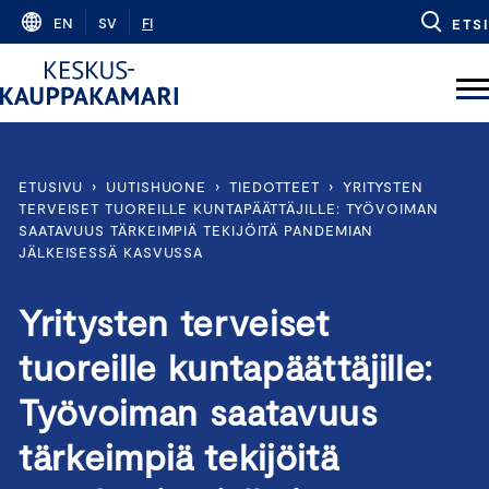
Skip
EN
SV
FI
ETSI
to
content
ETUSIVU
›
UUTISHUONE
›
TIEDOTTEET
›
YRITYSTEN
TERVEISET TUOREILLE KUNTAPÄÄTTÄJILLE: TYÖVOIMAN
SAATAVUUS TÄRKEIMPIÄ TEKIJÖITÄ PANDEMIAN
JÄLKEISESSÄ KASVUSSA
Yritysten terveiset
tuoreille kuntapäättäjille:
Työvoiman saatavuus
tärkeimpiä tekijöitä