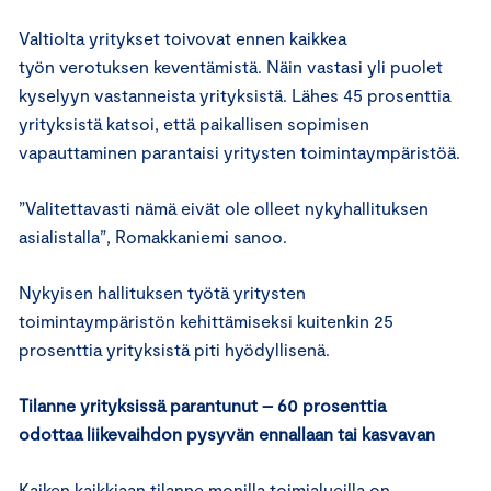
Valtiolta yritykset toivovat ennen kaikkea
työn verotuksen keventämistä. Näin vastasi yli puolet
kyselyyn vastanneista yrityksistä. Lähes 45 prosenttia
yrityksistä katsoi, että paikallisen sopimisen
vapauttaminen parantaisi yritysten toimintaympäristöä.
”Valitettavasti nämä eivät ole olleet nykyhallituksen
asialistalla”, Romakkaniemi sanoo.
Nykyisen hallituksen työtä yritysten
toimintaympäristön kehittämiseksi kuitenkin 25
prosenttia yrityksistä piti hyödyllisenä.
Tilanne yrityksissä parantunut – 60 prosenttia
odottaa liikevaihdon pysyvän ennallaan tai kasvavan
Kaiken kaikkiaan tilanne monilla toimialueilla on