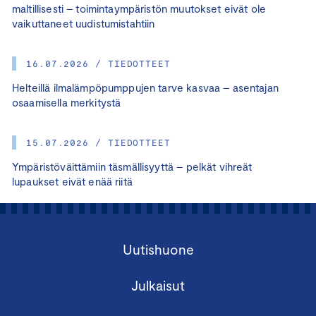
maltillisesti – toimintaympäristön muutokset eivät ole
vaikuttaneet uudistumistahtiin
16.07.2026 / TIEDOTTEET
Helteillä ilmalämpöpumppujen tarve kasvaa – asentajan
osaamisella merkitystä
15.07.2026 / TIEDOTTEET
Ympäristöväittämiin täsmällisyyttä – pelkät vihreät
lupaukset eivät enää riitä
Uutishuone
Julkaisut