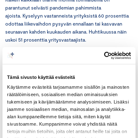
parantunut selvästi pandemian pahimmista
ajoista. Kyselyyn vastanneista yrityksistä 60 prosenttia
odottaa liikevaihdon pysyvän ennallaan tai kasvavan
seuraavan kahden kuukauden aikana. Huhtikuussa näin
uskoi 51 prosenttia yritysvastaajista.
Keskuskauppakamarin pääekonomistin Mauri Kotamäen
mukaan monet eri indikaattorit osoittavat positiiviseen
päin. Vain majoitus- ja ravintola-alalla eletään
Tämä sivusto käyttää evästeitä
edelleen tukalassa tilanteessa eikä
Käytämme evästeitä tarjoamamme sisällön ja mainosten
lähitulevaisuudenkaan odotukset ole yhtä toiveikkaita
räätälöimiseen, sosiaalisen median ominaisuuksien
kuin muilla aloilla.
tukemiseen ja kävijämäärämme analysoimiseen. Lisäksi
jaamme sosiaalisen median, mainosalan ja analytiikka-
”Jo pelkästään globaalin talouden vedosta johtuva kasvu
alan kumppaneillemme tietoja siitä, miten käytät
tulee olemaan niin voimakasta seuraavan parin vuoden
sivustoamme. Kumppanimme voivat yhdistää näitä
aikana, että sitä on
tietoja muihin tietoihin, joita olet antanut heille tai joita on
vaikea mokata edes kehnolla politiikalla”, Kotamäki