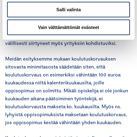
yleisempää, että koulutuskorvausta ei makseta ollenkaan
Salli valinta
tai sen suuruus on pienentynyt merkittävästi. Tämä on
pääsääntöisesti tapahtunut samaan aikaan, kun
ammatillisen koulutuksen rahoitusta on leikattu. Näin
Vain välttämättömät evästeet
ollen ammatillisen koulutuksen rahoitusleikkaukset ovat
välillisesti siirtyneet myös yrityksiin kohdistuviksi.
Meidän esityksemme mukaan koulutuskorvauksen
sitovasta minimitasosta säädetään siten, että
koulutuskorvaus on esimerkiksi vähintään 100 euroa
kuukaudessa niiltä kalenterikuukausilta, joille
oppisopimus on solmittu. Mikäli opiskelija ei ole jonkun
kuukauden aikana päätoiminen työntekijä, ei
koulutuskorvausta makseta ko. kuukausilta. Myös ns.
lyhyistä oppisopimuksista maksetaan koulutuskorvaus,
jos oppisopimus kestää vähintään yhden kuukauden.