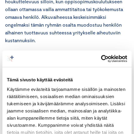
houkuttelevuus silloin, kun oppisopimuskoulutukseen
ollaan ottamassa vailla ammattitaitoa tai työkokemusta
omaava henkilö. Alkuvaiheessa keskeisimmäksi
ongelmaksi tämän ryhmän osalta muodostuu henkilön
alhainen tuottavuus suhteessa yritykselle aiheutuviin
kustannuksiin.
Keskuskauppakamarin esitys oppisopimuskoulutuksen
palkkauskustannusten porrastamisesta palkkatuen avulla
Tämä sivusto käyttää evästeitä
Käytämme evästeitä tarjoamamme sisällön ja mainosten
räätälöimiseen, sosiaalisen median ominaisuuksien
tukemiseen ja kävijämäärämme analysoimiseen. Lisäksi
jaamme sosiaalisen median, mainosalan ja analytiikka-
alan kumppaneillemme tietoja siitä, miten käytät
sivustoamme. Kumppanimme voivat yhdistää näitä
tietoja muihin tietoihin, joita olet antanut heille tai joita on