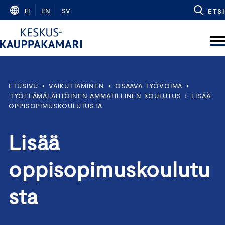
Skip
FI
EN
SV
ETSI
to
content
ETUSIVU
›
VAIKUTTAMINEN
›
OSAAVA TYÖVOIMA
›
TYÖELÄMÄLÄHTÖINEN AMMATILLINEN KOULUTUS
›
LISÄÄ
OPPISOPIMUSKOULUTUSTA
Lisää
oppisopimuskoulutu
sta