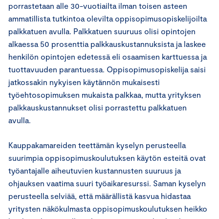
porrastetaan alle 30-vuotiailta ilman toisen asteen
ammatillista tutkintoa olevilta oppisopimusopiskelijoilta
palkkatuen avulla. Palkkatuen suuruus olisi opintojen
alkaessa 50 prosenttia palkkauskustannuksista ja laskee
henkilön opintojen edetessä eli osaamisen karttuessa ja
tuottavuuden parantuessa. Oppisopimusopiskelija saisi
jatkossakin nykyisen käytännön mukaisesti
työehtosopimuksen mukaista palkkaa, mutta yrityksen
palkkauskustannukset olisi porrastettu palkkatuen
avulla.
Kauppakamareiden teettämän kyselyn perusteella
suurimpia oppisopimuskoulutuksen käytön esteitä ovat
työantajalle aiheutuvien kustannusten suuruus ja
ohjauksen vaatima suuri työaikaresurssi. Saman kyselyn
perusteella selviää, että määrällistä kasvua hidastaa
yritysten näkökulmasta oppisopimuskoulutuksen heikko