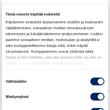
mukaan valtion omistusten siirtäminen Suomen
Yliopistosäätiöön turvaisi omistukset pitkälle
tulevaisuuteen ja laittaisi niiden tuotot hyvään käyttöön:
Tämä sivusto käyttää evästeitä
suomalaisen korkean osaamisen turvaamiseen ja
Käytämme evästeitä tarjoamamme sisällön ja mainosten
kehittämiseen.
räätälöimiseen, sosiaalisen median ominaisuuksien
tukemiseen ja kävijämäärämme analysoimiseen. Lisäksi
Esittämämme uudistus on valtiontalouden näkökulmasta
jaamme sosiaalisen median, mainosalan ja analytiikka-
käytännössä kustannusneutraali. Kun yliopistoja
alan kumppaneillemme tietoja siitä, miten käytät
perusrahoitus katetaan Suomen yliopistosäätiön kautta
sivustoamme. Kumppanimme voivat yhdistää näitä
tietoja muihin tietoihin, joita olet antanut heille tai joita on
omaisuustuloilla ja kerätyillä lukukausimaksuilla, voidaan
kerätty, kun olet käyttänyt heidän palvelujaan.
perusrahoitukseen varattu nykyinen budjettirahoitus
siirtää muuhun käyttöön. Yliopistojen rahoitusta voidaan
Suostumuksen
tarvittaessa täydentää budjettirahoituksella.
Välttämätön
valinta
Me vaadimme, että yliopistojen perusrahoitukseen
tehdään vuosittain kustannusten nousua vastaava
Mieltymykset
indeksikorotus.