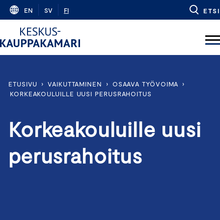
Skip
EN
SV
FI
ETSI
to
content
ETUSIVU
›
VAIKUTTAMINEN
›
OSAAVA TYÖVOIMA
›
KORKEAKOULUILLE UUSI PERUSRAHOITUS
Korkeakouluille uusi
perusrahoitus