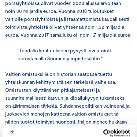
pörssiyhtiöissä olivat vuoden 2020 alussa arvoltaan
noin 30 miljardia euroa. Vuonna 2018 tuloutukset
valtiolle pörssiyhtiöistä ja listaamattomista kaupallisesti
toimivista yhtiöistä olivat yhteensä noin 1,32 miljardia
euroa. Vuonna 2017 sama luku oli noin 1,7 miljardia euroa.
”Tehdään koulutukseen pysyvä investointi
perustamalla Suomen yliopistosäätiö.”
Valtion omistuksilla on historian saatossa tuettu
yhteiskunnan kehittymistä sen tärkeissä vaiheissa.
Omistusten käyttäminen pitkäjänteisesti ja
suunnitelmallisesti kasvun ja kilpailukyvyn tukemiseksi
on äärimmäisen tärkeää. Suhdannepolitiikan välineenä ja
juoksevien menojen katteena valtion omistukset tai
niiden tuotot toimivat huonosti. Paljon menee hukkaan
eikä hukattua saa takaisin. Meidän näkemyksemme