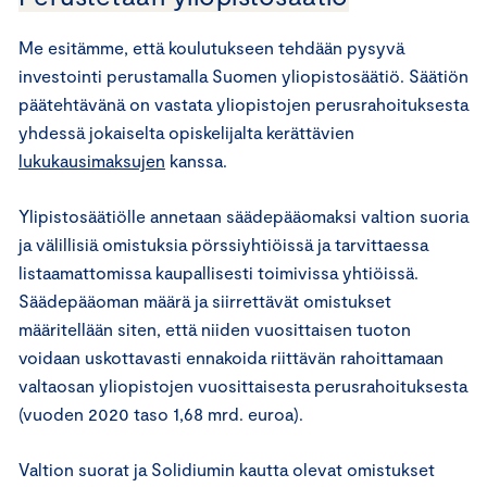
Me esitämme, että koulutukseen tehdään pysyvä
investointi perustamalla Suomen yliopistosäätiö. Säätiön
päätehtävänä on vastata yliopistojen perusrahoituksesta
yhdessä jokaiselta opiskelijalta kerättävien
lukukausimaksujen
kanssa.
Ylipistosäätiölle annetaan säädepääomaksi valtion suoria
ja välillisiä omistuksia pörssiyhtiöissä ja tarvittaessa
listaamattomissa kaupallisesti toimivissa yhtiöissä.
Säädepääoman määrä ja siirrettävät omistukset
määritellään siten, että niiden vuosittaisen tuoton
voidaan uskottavasti ennakoida riittävän rahoittamaan
valtaosan yliopistojen vuosittaisesta perusrahoituksesta
(vuoden 2020 taso 1,68 mrd. euroa).
Valtion suorat ja Solidiumin kautta olevat omistukset