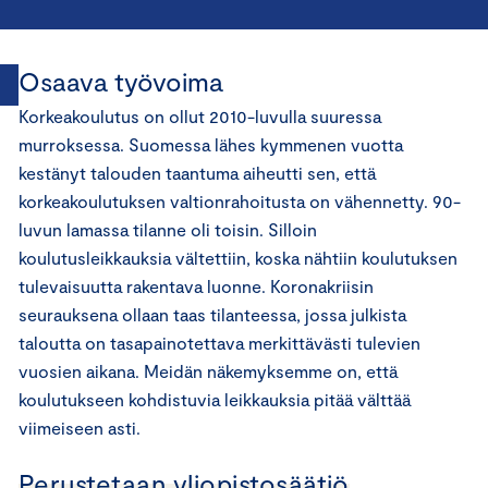
Osaava työvoima
Korkeakoulutus on ollut 2010-luvulla suuressa
murroksessa. Suomessa lähes kymmenen vuotta
kestänyt talouden taantuma aiheutti sen, että
korkeakoulutuksen valtionrahoitusta on vähennetty. 90-
luvun lamassa tilanne oli toisin. Silloin
koulutusleikkauksia vältettiin, koska nähtiin koulutuksen
tulevaisuutta rakentava luonne. Koronakriisin
seurauksena ollaan taas tilanteessa, jossa julkista
taloutta on tasapainotettava merkittävästi tulevien
vuosien aikana. Meidän näkemyksemme on, että
koulutukseen kohdistuvia leikkauksia pitää välttää
viimeiseen asti.
Perustetaan yliopistosäätiö