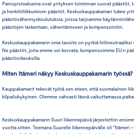
Painopistealueina ovat yrityksen toiminnan suorat päästöt, 
ja henkilöliikkumisen päästöt. Keskuskauppakamari tukee yrit
päästövähennyskoulutuksia, joissa tarjoamme käytännönlähei
päästöjen laskentaan, vähentämiseen ja kompensointiin.
Keskuskauppakamarin oma tavoite on pyrkiä hiilineutraaliks
Ne päästöt, joita emme voi korvata, kompensoimme EU:n pääs
päästöoikeuksilla.
Miten Itämeri näkyy Keskuskauppakamarin työssä?
Kauppakamarit tekevät työtä sen eteen, että suomalainen liik
kilpailukykyinen. Olemme vahvasti läsnä vaikuttamassa paikall
Keskuskauppakamarin Suuri liikennepäivä järjestettiin ensim
vuotta sitten. Teemana Suurelle liikennepäivälle oli ”Itämeri 