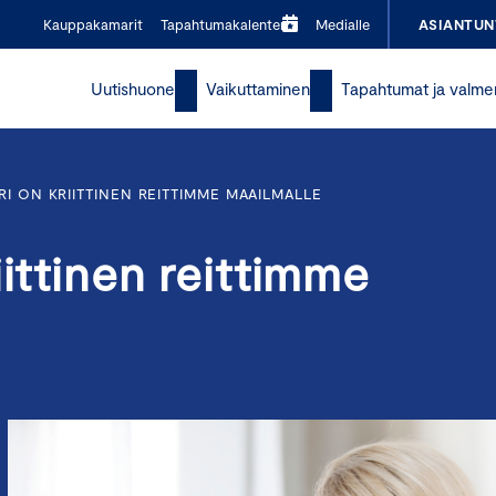
Kauppakamarit
Tapahtumakalenteri
Medialle
ASIANTUN
Uutishuone
Vaikuttaminen
Tapahtumat ja valme
RI ON KRIITTINEN REITTIMME MAAILMALLE
iittinen reittimme