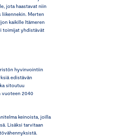
e, jota haastavat niin
s liikennekin. Merten
jon kaikille Itämeren
ri toimijat yhdistävät
istön hyvinvointiin
yksiä edistävän
oka sitoutuu
än vuoteen 2040
telma keinoista, joilla
ä. Lisäksi tarvitaan
stövähennyksistä.