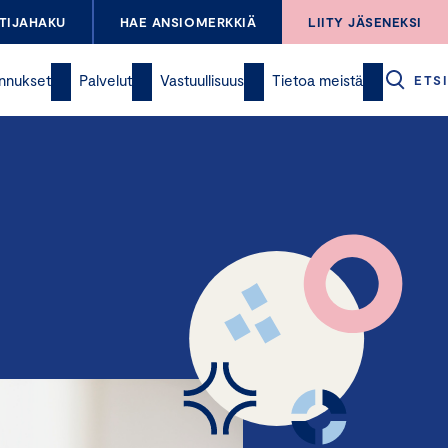
TIJAHAKU
HAE ANSIOMERKKIÄ
LIITY JÄSENEKSI
nnukset
Palvelut
Vastuullisuus
Tietoa meistä
ETSI