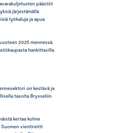
tavarakuljetusten päästöt
yksiä järjestämällä
siä työkaluja ja apua
i vuoteen 2025 mennessä.
tökaupasta hankittavilla
ennesektori on kestävä ja
isella tasolta Brysseliin.
mäistä kertaa kolme
– Suomen vientireitti