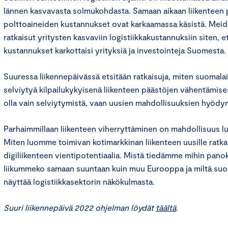
lännen kasvavasta solmukohdasta. Samaan aikaan liikenteen p
polttoaineiden kustannukset ovat karkaamassa käsistä. Meid
ratkaisut yritysten kasvaviin logistiikkakustannuksiin siten, et
kustannukset karkottaisi yrityksiä ja investointeja Suomesta.
Suuressa liikennepäivässä etsitään ratkaisuja, miten suomalai
selviytyä kilpailukykyisenä liikenteen päästöjen vähentämise
olla vain selviytymistä, vaan uusien mahdollisuuksien hyödy
Parhaimmillaan liikenteen viherryttäminen on mahdollisuus lu
Miten luomme toimivan kotimarkkinan liikenteen uusille ratka
digiliikenteen vientipotentiaalia. Mistä tiedämme mihin pano
liikummeko samaan suuntaan kuin muu Eurooppa ja miltä suom
näyttää logistiikkasektorin näkökulmasta.
Suuri liikennepäivä 2022 ohjelman löydät
täältä
.