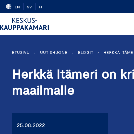
Skip
EN
SV
FI
to
content
ETUSIVU
›
UUTISHUONE
›
BLOGIT
›
HERKKÄ ITÄME
Herkkä Itämeri on kr
maailmalle
25.08.2022