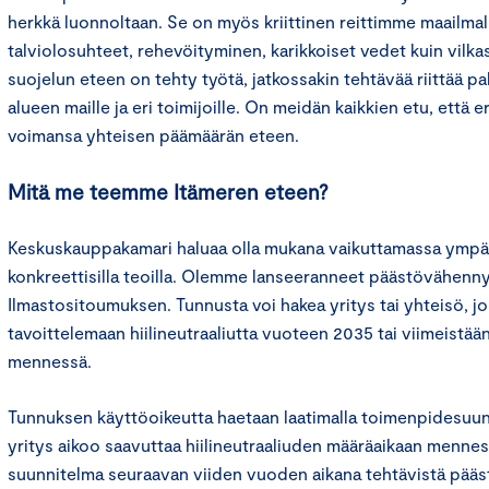
herkkä luonnoltaan. Se on myös kriittinen reittimme maailmall
talviolosuhteet, rehevöityminen, karikkoiset vedet kuin vilka
suojelun eteen on tehty työtä, jatkossakin tehtävää riittää pal
alueen maille ja eri toimijoille. On meidän kaikkien etu, että e
voimansa yhteisen päämäärän eteen.
Mitä me teemme Itämeren eteen?
Keskuskauppakamari haluaa olla mukana vaikuttamassa ympär
konkreettisilla teoilla. Olemme lanseeranneet päästövähenn
Ilmastositoumuksen. Tunnusta voi hakea yritys tai yhteisö, j
tavoittelemaan hiilineutraaliutta vuoteen 2035 tai viimeistä
mennessä.
Tunnuksen käyttöoikeutta haetaan laatimalla toimenpidesuunni
yritys aikoo saavuttaa hiilineutraaliuden määräaikaan menness
suunnitelma seuraavan viiden vuoden aikana tehtävistä pää