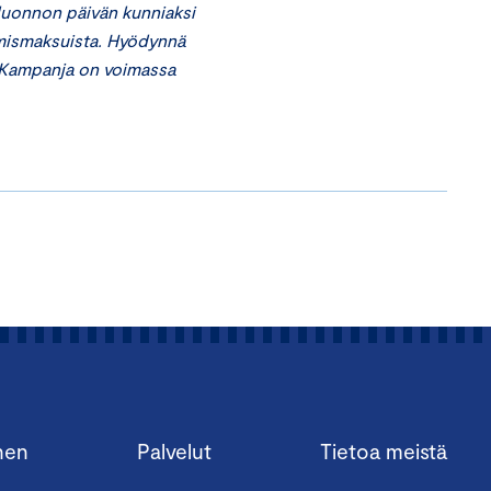
luonnon päivän kunniaksi
mismaksuista. Hyödynnä
. Kampanja on voimassa
nen
Palvelut
Tietoa meistä