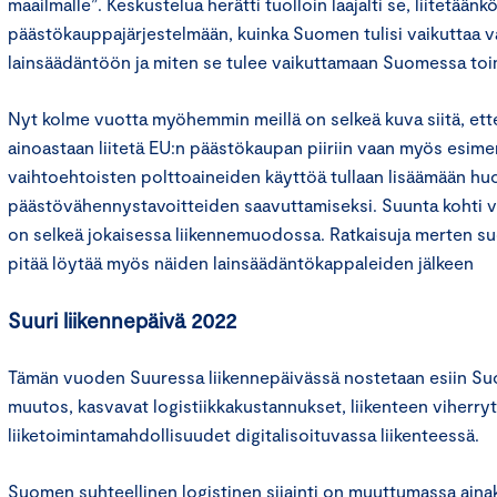
maailmalle”. Keskustelua herätti tuolloin laajalti se, liitetää
päästökauppajärjestelmään, kuinka Suomen tulisi vaikuttaa v
lainsäädäntöön ja miten se tulee vaikuttamaan Suomessa toim
Nyt kolme vuotta myöhemmin meillä on selkeä kuva siitä, et
ainoastaan liitetä EU:n päästökaupan piiriin vaan myös esim
vaihtoehtoisten polttoaineiden käyttöä tullaan lisäämään hu
päästövähennystavoitteiden saavuttamiseksi. Suunta kohti v
on selkeä jokaisessa liikennemuodossa. Ratkaisuja merten s
pitää löytää myös näiden lainsäädäntökappaleiden jälkeen
Suuri liikennepäivä 2022
Tämän vuoden Suuressa liikennepäivässä nostetaan esiin Suo
muutos, kasvavat logistiikkakustannukset, liikenteen viherry
liiketoimintamahdollisuudet digitalisoituvassa liikenteessä.
Suomen suhteellinen logistinen sijainti on muuttumassa ainaki