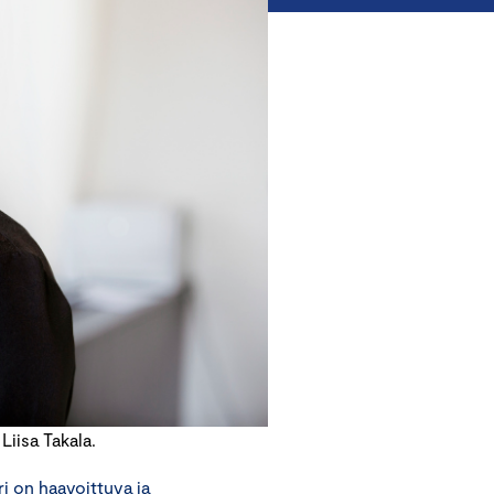
iisa Takala.
i on haavoittuva ja