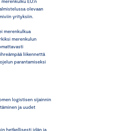
nkö merenkulku EU:n
almistelussa olevaan
iviin yrityksiin.
tei merenkulkua
erkiksi merenkulun
omattavasti
ihreämpää liikennettä
uojelun parantamiseksi
men logistisen sijainnin
ttäminen ja uudet
n hetkellisesti idän ja