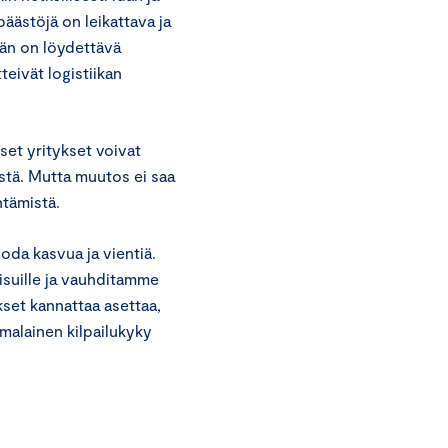
äästöjä on leikattava ja
än on löydettävä
teivät logistiikan
set yritykset voivat
stä. Mutta muutos ei saa
ntämistä.
oda kasvua ja vientiä.
isuille ja vauhditamme
kset kannattaa asettaa,
alainen kilpailukyky