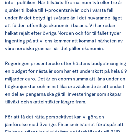
inte i politiken. När tillväxtsiffrorna inom två eller tre år
sjunker tillbaka till 1-procentsnivån och i värsta fall
under är det betydligt svårare än i det nuvarande läget
att få den offentliga ekonomin i balans. Vi har redan
halkat rejält efter övriga Norden och för tillfället tyder
ingenting på att vi ens kommer att komma i närheten av
våra nordiska grannar när det gäller ekonomin.
Regeringen presenterade efter höstens budgetmangling
en budget för nästa år som har ett underskott på hela 6,9
miljarder euro. Det är en enorm summa att låna under en
högkonjunktur och minst lika oroväckande är att endast
en del av pengarna ska gå till investeringar som skapar
tillväxt och skatteintäkter längre fram.
För att få det rätta perspektivet kan vi göra en
jämförelse med Sverige. Finansministeriet förutspår att
Finlands offentliga skuldsättning i förhållande till BNP