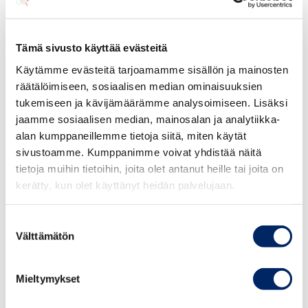
men utgångsläget är bättre än det har varit på länge och
sannolikt gynnsammare än vad det är om några år.
Samhällena öppnar upp tack vare vaccinationerna
Tämä sivusto käyttää evästeitä
samtidigt som bland annat EU:s stora stimulanspaket för
Käytämme evästeitä tarjoamamme sisällön ja mainosten
in nya pengar i systemet. Finland väljer trots de goda
räätälöimiseen, sosiaalisen median ominaisuuksien
förutsättningarna att skjuta upp nödvändiga reformer
tukemiseen ja kävijämäärämme analysoimiseen. Lisäksi
och driva upp skuldsättningen till nya rekordnivåer.
jaamme sosiaalisen median, mainosalan ja analytiikka-
alan kumppaneillemme tietoja siitä, miten käytät
sivustoamme. Kumppanimme voivat yhdistää näitä
Kirjoitus on julkaistu alunperin HBL:ssä 1.10.2021.
tietoja muihin tietoihin, joita olet antanut heille tai joita on
kerätty, kun olet käyttänyt heidän palvelujaan.
Suostumuksen
Välttämätön
valinta
Mieltymykset