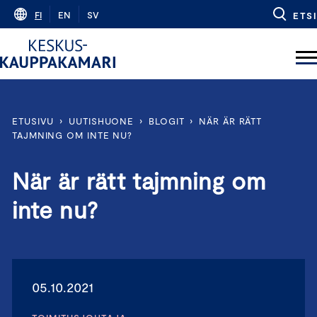
Skip
FI
EN
SV
ETSI
to
content
ETUSIVU
›
UUTISHUONE
›
BLOGIT
›
NÄR ÄR RÄTT
TAJMNING OM INTE NU?
När är rätt tajmning om
inte nu?
05.10.2021