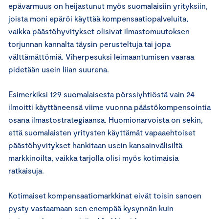
epävarmuus on heijastunut myös suomalaisiin yrityksiin,
joista moni epäröi käyttää kompensaatiopalveluita,
vaikka päästöhyvitykset olisivat ilmastomuutoksen
torjunnan kannalta täysin perusteltuja tai jopa
välttämättömiä. Viherpesuksi leimaantumisen vaaraa
pidetään usein liian suurena.
Esimerkiksi 129 suomalaisesta pörssiyhtiöstä vain 24
ilmoitti käyttäneensä viime vuonna päästökompensointia
osana ilmastostrategiaansa. Huomionarvoista on sekin,
että suomalaisten yritysten käyttämät vapaaehtoiset
päästöhyvitykset hankitaan usein kansainvälisiltä
markkinoilta, vaikka tarjolla olisi myös kotimaisia
ratkaisuja.
Kotimaiset kompensaatiomarkkinat eivät toisin sanoen
pysty vastaamaan sen enempää kysynnän kuin