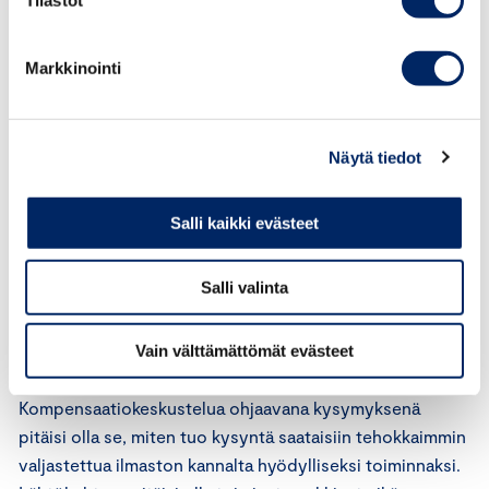
Tilastot
Suomessa, tarvitaan enemmän markkinalähtöistä
keskustelua – keskustelua kysynnästä ja tarjonnasta sekä
Markkinointi
mekanismeista, joilla niiden kohtaaminen saataisiin
tehokkaammin järjestettyä. Tarvitaan myös käytäntöjä,
joilla lisätä osapuolten luottamusta
kompensaatiomarkkinoiden toimintaan, sekä syvempää
Näytä tiedot
keskustelua eri osapuolten rooleista markkinoilla.
Salli kaikki evästeet
Suomen nykytilanteessa toiveita herättävää on se, että
suomalaisissa yrityksissä on valtavasti päästöhyvityksiin
Salli valinta
kohdistuvaa piilokysyntää. Yritykset ovat laajalti
halukkaita panostamaan ilmastomuutoksen torjuntaa
Vain välttämättömät evästeet
myös vapaaehtoisella kompensoinnilla.
Kompensaatiokeskustelua ohjaavana kysymyksenä
pitäisi olla se, miten tuo kysyntä saataisiin tehokkaimmin
valjastettua ilmaston kannalta hyödylliseksi toiminnaksi.