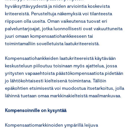
hyväksyttävyydestä ja niiden arviointia koskevista
kriteereistä. Perusteltuja näkemyksiä voi tilanteesta
riippuen olla useita. Oman vaikeutensa tuovat eri
palveluntarjoajat, jotka luonnollisesti ovat vakuuttuneita
juuri omaan kompensaatiohankkeeseen tai
toimintamalliin sovelletuista laatukriteereistä.
Kompensaatiohankkeiden laatukriteereistä käytävään
keskusteluun piiloutuu toisinaan myös ajattelua, jossa
yritysten vapaaehtoista päästökompensaatiota pidetään
jo lähtökohtaisesti kielteisenä toimintana. Tällöin
epäkohtien etsimisestä voi muodostua itsetarkoitus, jolla
lähinnä tuetaan omaa markkinakielteistä maailmankuvaa.
Kompensoinnille on kysyntää
Kompensaatiomarkkinoiden ympärillä leijuva