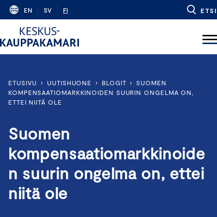
Skip
EN
SV
FI
ETSI
to
content
ETUSIVU
›
UUTISHUONE
›
BLOGIT
›
SUOMEN
KOMPENSAATIOMARKKINOIDEN SUURIN ONGELMA ON,
ETTEI NIITÄ OLE
Suomen
kompensaatiomarkkinoide
n suurin ongelma on, ettei
niitä ole