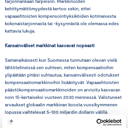
tarjonnankaan tarpeisiin. Markkinoiden
kehittymättömyydestä kertoo sekin, ettei
vapaaehtoisten kompensointiyksiköiden kotimaisesta
kokonaistarjonnasta tai -kysynnästä ole olemassa edes
kattavia lukuja.
Kansainväliset markkinat kasvavat nopeasti
Samanaikaisesti kun Suomessa tunnutaan olevan vielä
lähtötelineissä sen suhteen, miten kompensaatioihin
ylipäätään pitäisi suhtautua, kansainvälisesti odotukset
kompensaatiomarkkinoihin lisääntyvät. Vapaaehtoisten
päästökompensaatiomarkkinoiden on arvioitu kasvavan
noin 15-kertaiseksi vuoteen 2030 mennessä. Valistuneet
arvaukset globaalin markkinan koosta vuosikymmenen
lopussa vaihtelevat 5-100 miljardin dollarin välillä.
Kasvavien odotusten taustalla on lisääntyvä ymmärrys