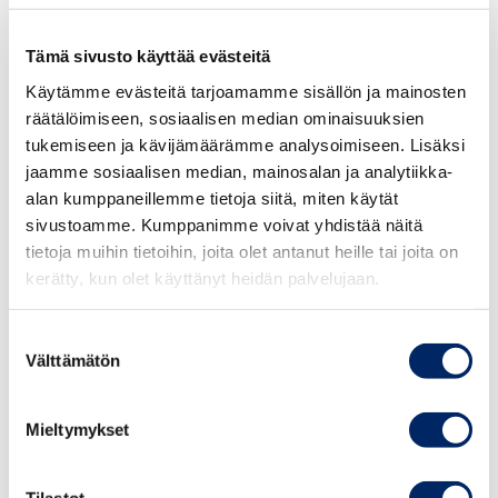
siitä, että päästöjen vähentämisessä tarvitaan myös
vapaaehtoisia markkinalähtöisiä mekanismeja, joilla
Tämä sivusto käyttää evästeitä
päästöjä tuottavasta toiminnasta ohjataan varoja
Käytämme evästeitä tarjoamamme sisällön ja mainosten
päästöjä sitovaan tai vähentävään toimintaan. Paine
räätälöimiseen, sosiaalisen median ominaisuuksien
vapaaehtoisiin kompensaatiomarkkinoihin kasvaa myös
tukemiseen ja kävijämäärämme analysoimiseen. Lisäksi
siksi, että näköpiirissä on vain vähän muita globaalisti
jaamme sosiaalisen median, mainosalan ja analytiikka-
toimivia vaihtoehtoja.
alan kumppaneillemme tietoja siitä, miten käytät
sivustoamme. Kumppanimme voivat yhdistää näitä
tietoja muihin tietoihin, joita olet antanut heille tai joita on
Ilmastolla ei ole aikaa odottaa täydellisiä ratkaisuja
kerätty, kun olet käyttänyt heidän palvelujaan.
Myös suomalaisessa keskustelussa toivoisi, että
päästöhyvityksiä ei käsiteltäisi ainoastaan yritysten
Suostumuksen
Välttämätön
valinta
keinona hallita omaa päästökuormaansa, vaan osattaisiin
tarkastella kompensaatiomarkkinoiden kokonaishyötyjä
ilmastomuutoksen torjunnassa.
Mieltymykset
Jotta kompensaatiomarkkinat voisivat kehittyä