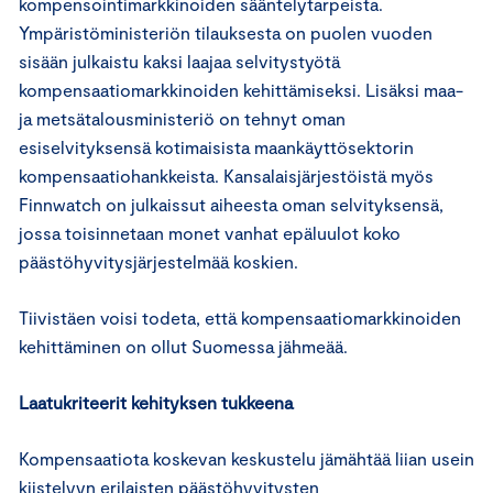
kompensointimarkkinoiden sääntelytarpeista.
Ympäristöministeriön tilauksesta on puolen vuoden
sisään julkaistu kaksi laajaa selvitystyötä
kompensaatiomarkkinoiden kehittämiseksi. Lisäksi maa-
ja metsätalousministeriö on tehnyt oman
esiselvityksensä kotimaisista maankäyttösektorin
kompensaatiohankkeista. Kansalaisjärjestöistä myös
Finnwatch on julkaissut aiheesta oman selvityksensä,
jossa toisinnetaan monet vanhat epäluulot koko
päästöhyvitysjärjestelmää koskien.
Tiivistäen voisi todeta, että kompensaatiomarkkinoiden
kehittäminen on ollut Suomessa jähmeää.
Laatukriteerit kehityksen tukkeena
Kompensaatiota koskevan keskustelu jämähtää liian usein
kiistelyyn erilaisten päästöhyvitysten