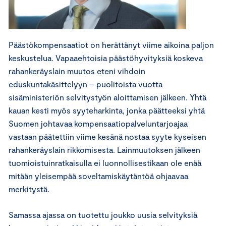
Päästökompensaatiot on herättänyt viime aikoina paljon
keskustelua. Vapaaehtoisia päästöhyvityksiä koskeva
rahankeräyslain muutos eteni vihdoin
eduskuntakäsittelyyn – puolitoista vuotta
sisäministeriön selvitystyön aloittamisen jälkeen. Yhtä
kauan kesti myös syyteharkinta, jonka päätteeksi yhtä
Suomen johtavaa kompensaatiopalveluntarjoajaa
vastaan päätettiin viime kesänä nostaa syyte kyseisen
rahankeräyslain rikkomisesta. Lainmuutoksen jälkeen
tuomioistuinratkaisulla ei luonnollisestikaan ole enää
mitään yleisempää soveltamiskäytäntöä ohjaavaa
merkitystä.
Samassa ajassa on tuotettu joukko uusia selvityksiä