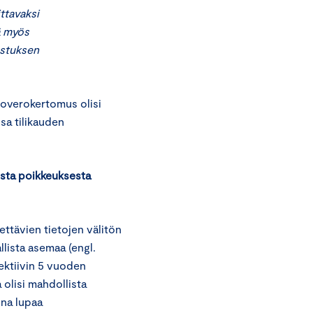
ittavaksi
ä myös
kastuksen
loverokertomus olisi
ssa tilikauden
esta poikkeuksesta
ettävien tietojen välitön
llista asemaa (engl.
ektiivin 5 vuoden
 olisi mahdollista
ina lupaa