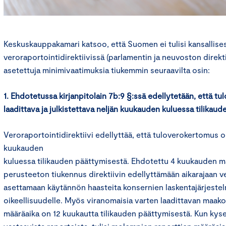
Keskuskauppakamari katsoo, että Suomen ei tulisi kansallises
veroraportointidirektiivissä (parlamentin ja neuvoston direkti
asetettuja minimivaatimuksia tiukemmin seuraavilta osin:
1. Ehdotetussa kirjanpitolain 7b:9 §:ssä edellytetään, että t
laadittava ja julkistettava neljän kuukauden kuluessa tilikau
Veroraportointidirektiivi edellyttää, että tuloverokertomus o
kuukauden
kuluessa tilikauden päättymisestä. Ehdotettu 4 kuukauden m
perusteeton tiukennus direktiivin edellyttämään aikarajaan ve
asettamaan käytännön haasteita konsernien laskentajärjestelmi
oikeellisuudelle. Myös viranomaisia varten laadittavan maak
määräaika on 12 kuukautta tilikauden päättymisestä. Kun kyse