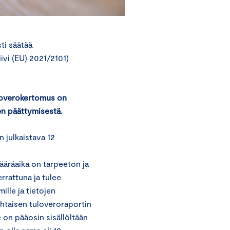
ti säätää
ivi (EU) 2021/2101)
uloverokertomus on
den päättymisestä.
n julkaistava 12
ääräaika on tarpeeton ja
rrattuna ja tulee
lle ja tietojen
ohtaisen tuloveroraportin
 on pääosin sisällöltään