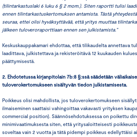
(tilintarkastuslaki 6 luku 6 § 2 mom.). Siten raportti tulisi laad
ennen tilintarkastuskertomuksen antamista. Tästä yhteydest
seuraa, ettei olisi hyväksyttävää, että yritys muuttaa tilintar
jälkeen tuloveroraporttiaan ennen sen julkistamista.”
Keskuskauppakamari ehdottaa, että tilikaudelta annettava tu
laadittava, julkistettava ja rekisteröitävä 12 kuukauden kulue
päättymisestä.
2. Ehdotetussa kirjanpitolain 7b:8 §:ssä säädetään väliaikais
tuloverokertomukseen sisältyvän tiedon julkistamisesta.
Poikkeus olisi mahdollista, jos tuloverokertomukseen sisällyt
ilmaiseminen saattaisi vahingoittaa vakavasti yrityksen kaupa
commercial position). Säännösehdotuksessa on poikettu dir
minimivaatimuksesta siten, että yritysaloitteisesti poikkeusta
soveltaa vain 2 vuotta ja tätä pidempi poikkeus edellyttäisi a