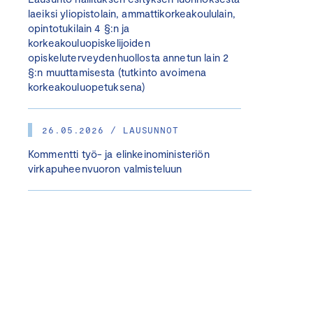
laeiksi yliopistolain, ammattikorkeakoululain,
opintotukilain 4 §:n ja
korkeakouluopiskelijoiden
opiskeluterveydenhuollosta annetun lain 2
§:n muuttamisesta (tutkinto avoimena
korkeakouluopetuksena)
26.05.2026 / LAUSUNNOT
Kommentti työ- ja elinkeinoministeriön
virkapuheenvuoron valmisteluun