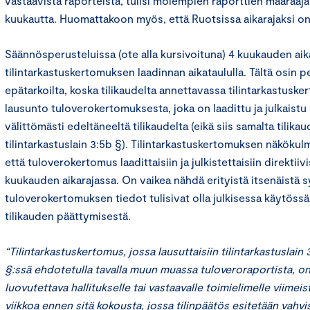
vastaavista raporteista, tulisi molempien raporttien määräajan
kuukautta. Huomattakoon myös, että Ruotsissa aikarajaksi on
Säännösperusteluissa (ote alla kursivoituna) 4 kuukauden aik
tilintarkastuskertomuksen laadinnan aikataululla. Tältä osin p
epätarkoilta, koska tilikaudelta annettavassa tilintarkastus
lausunto tuloverokertomuksesta, joka on laadittu ja julkaistu 
välittömästi edeltäneeltä tilikaudelta (eikä siis samalta tilika
tilintarkastuslain 3:5b §). Tilintarkastuskertomuksen näkökulma
että tuloverokertomus laadittaisiin ja julkistettaisiin direktii
kuukauden aikarajassa. On vaikea nähdä erityistä itsenäistä sy
tuloverokertomuksen tiedot tulisivat olla julkisessa käytöss
tilikauden päättymisestä.
“Tilintarkastuskertomus, jossa lausuttaisiin tilintarkastuslain 
§:ssä ehdotetulla tavalla muun muassa tuloveroraportista, o
luovutettava hallitukselle tai vastaavalle toimielimelle viimeis
viikkoa ennen sitä kokousta, jossa tilinpäätös esitetään vahvi