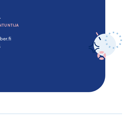
a
NTUNTIJA
er.fi
5