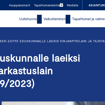
Kauppakamarit
Tapahtumakalenteri
Medialle
ASIANTUN
Uutishuone
Vaikuttaminen
Tapahtumat ja valme
SEN ESITYS EDUSKUNNALLE LAEIKSI KIRJANPITOLAIN JA TILINT
uskunnalle laeiksi
tarkastuslain
9/2023)