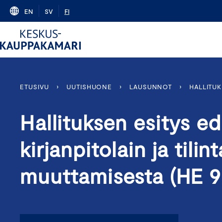
Skip
EN
SV
FI
to
content
ETUSIVU
›
UUTISHUONE
›
LAUSUNNOT
›
HALLITUK
Hallituksen esitys ed
kirjanpitolain ja tilin
muuttamisesta (HE 9