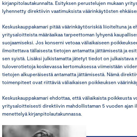
kirjanpitolautakunnalta. Esityksen perustelujen mukaan yrity
lyhennetty direktiivin vaatimuksista väärinkäytösten ehkäise
Keskuskauppakamari pitää väärinkäytösriskiä liioiteltuna ja
yritysaloitteista määräaikaa tarpeettoman lyhyenä kaupallises
suojaamiseksi. Jos konserni vetoaa väliaikaiseen poikkeuksee
ilmoitettava tällaisesta tietojen antamatta jättämisestä ja esi
sen syistä. Lisäksi julkistamatta jätetyt tiedot on julkaista
tuloverotietoja koskevassa kertomuksessa viimeistään viide
tietojen alkuperäisestä antamatta jättämisestä. Nämä direktii
toimenpiteet ovat riittäviä väliaikaisen poikkeuksen väärink
Keskuskauppakamari ehdottaa, että väliaikaista poikkeusta vo
yritysaloitteisesti direktiivin mahdollistaman 5 vuoden ajan il
menettelyä kirjanpitolautakunnassa.