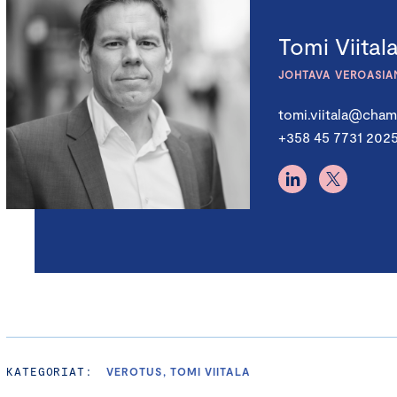
Tomi Viital
JOHTAVA VEROASIA
tomi.viitala@chamb
+358 45 7731 202
KATEGORIAT:
VEROTUS, TOMI VIITALA