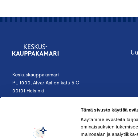
Uu
Keskuskauppakamari
PL 1000, Alvar Aallon katu 5 C
00101 Helsinki
09 4242 6200
Tämä sivusto käyttää eväs
keskuskauppakamari@chamber.fi
Käytämme evästeitä tarjoa
ominaisuuksien tukemisee
Seuraa meitä:
mainosalan ja analytiikka-