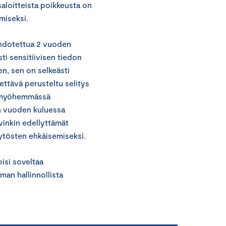
saloitteista poikkeusta on
miseksi.
 ehdotettua 2 vuoden
ti sensitiivisen tiedon
n, sen on selkeästi
tettävä perusteltu selitys
va myöhemmässä
n vuoden kuluessa
vinkin edellyttämät
äytösten ehkäisemiseksi.
isi soveltaa
man hallinnollista