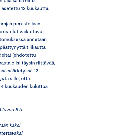
 olla sama eli 12
 asetettu 12 kuukautta.
arajaa perustellaan
erustelut vaikuttavat
kertomuksessa annetaan
päättynyttä tilikautta
udelta) (ehdotettu
sta olisi täysin riittävää,
vissä säädetyssä 12
ytä sille, että
ä 4 kuukauden kuluttua
3 luvun 5 b
n
tään kaksi
stettavaksi