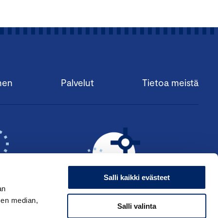
nen
Palvelut
Tietoa meistä
Salli kaikki evästeet
an
sen median,
Salli valinta