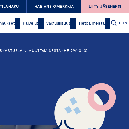
TIJAHAKU
HAE ANSIOMERKKIÄ
LIITY JÄSENEKSI
nnukset
Palvelut
Vastuullisuus
Tietoa meistä
ETSI
ARKASTUSLAIN MUUTTAMISESTA (HE 99/2023)