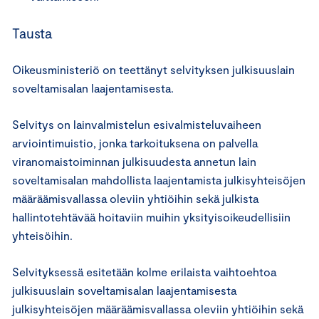
Tausta
Oikeusministeriö on teettänyt selvityksen julkisuuslain
soveltamisalan laajentamisesta.
Selvitys on lainvalmistelun esivalmisteluvaiheen
arviointimuistio, jonka tarkoituksena on palvella
viranomaistoiminnan julkisuudesta annetun lain
soveltamisalan mahdollista laajentamista julkisyhteisöjen
määräämisvallassa oleviin yhtiöihin sekä julkista
hallintotehtävää hoitaviin muihin yksityisoikeudellisiin
yhteisöihin.
Selvityksessä esitetään kolme erilaista vaihtoehtoa
julkisuuslain soveltamisalan laajentamisesta
julkisyhteisöjen määräämisvallassa oleviin yhtiöihin sekä