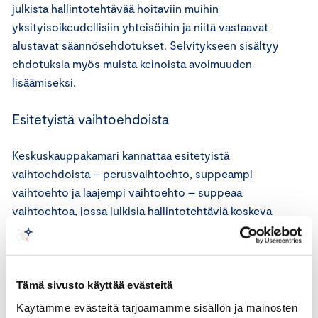
julkista hallintotehtävää hoitaviin muihin
yksityisoikeudellisiin yhteisöihin ja niitä vastaavat
alustavat säännösehdotukset. Selvitykseen sisältyy
ehdotuksia myös muista keinoista avoimuuden
lisäämiseksi.
Esitetyistä vaihtoehdoista
Keskuskauppakamari kannattaa esitetyistä
vaihtoehdoista – perusvaihtoehto, suppeampi
vaihtoehto ja laajempi vaihtoehto – suppeaa
vaihtoehtoa, jossa julkisia hallintotehtäviä koskeva
sääntely jäisi nykyiselleen, mutta julkisia hallintotehtäviä
hoitaville säädettäisiin velvollisuus noudattaa
julkisuuslaissa säädettyjä viestintävelvoitteita.
Tämä sivusto käyttää evästeitä
Laajassa vaihtoehdossa kaikki julkisyhteisöjen
Käytämme evästeitä tarjoamamme sisällön ja mainosten