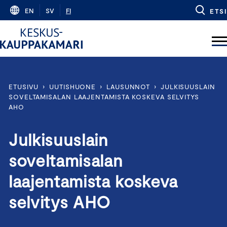
Skip
EN
SV
FI
ETSI
to
content
ETUSIVU
›
UUTISHUONE
›
LAUSUNNOT
›
JULKISUUSLAIN
SOVELTAMISALAN LAAJENTAMISTA KOSKEVA SELVITYS
AHO
Julkisuuslain
soveltamisalan
laajentamista koskeva
selvitys AHO