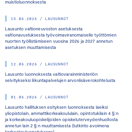
muistioluonnoksesta
15.06.2026 / LAUSUNNOT
Lausunto valtioneuvoston asetuksesta
valtionavustuksesta työvoimaviranomaiselle työttömien
nuorten työllistämiseen vuosina 2026 ja 2027 annetun
asetuksen muuttamisesta
12.06.2026 / LAUSUNNOT
Lausunto luonnoksesta valtiovarainministeriön
selvitykseksi liikuntapalvelujen arvonlisäverokohtelusta
01.06.2026 / LAUSUNNOT
Lausunto hallituksen esityksen luonnoksesta laeiksi
yliopistolain, ammattikorkeakoululain, opintotukilain 4 §:n
ja korkeakouluopiskelijoiden opiskeluterveydenhuollosta
annetun lain 2 §:n muuttamisesta (tutkinto avoimena
korkeakouluopetuksena)