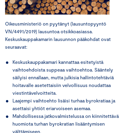
Oikeusministeriö on pyytänyt (lausuntopyyntö
VN/4491/2019) lausuntoa otsikkoasiassa.
Keskuskauppakamarin lausunnon pääkohdat ovat
seuraavat:
Keskuskauppakamari kannattaa esitetyistä
vaihtoehdoista suppeaa vaihtoehtoa. Sääntely
säilyisi ennallaan, mutta julkisia hallintotehtäviä
hoitavalle asetettaisiin velvollisuus noudattaa
viestintävelvoitteita.
Laajempi vaihtoehto lisäisi turhaa byrokratiaa ja
asettaisi yhtiöt eriarvoiseen asemaa.
Mahdollisessa jatkovalmistelussa on kiinnitettävä
huomiota turhan byrokratian lisääntymisen
välttämiseen.