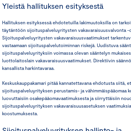
Yleistä hallituksen esityksestä
Hallituksen esityksessä ehdotetuilla lakimuutoksilla on tarkoi
täytäntöön sijoituspalveluyritysten vakavaraisuusvalvonta -d
Sijoituspalveluyritysten vakavaraisuusvaatimukset tarkentu
vastaamaan sijoituspalvelutoiminnan riskejä. Uudistuva sään
sijoituspalveluyrityksiin voimassa olevan sääntelyn mukaises
luottolaitoslain vakavaraisuusvaatimukset. Direktiivin säännök
kansallista harkintavaraa.
Keskuskauppakamari pitää kannatettavana ehdotusta siitä, e
sijoituspalveluyrityksen perustamis- ja vähimmäispääomaa 
luovuttaisiin osakepääomavaatimuksesta ja siirryttäisiin no
sijoituspalveluyrityksen vakavaraisuusasetuksen vaatimuks
koostumuksesta.
Sijoituspalveluyrityksen hallinto- ja