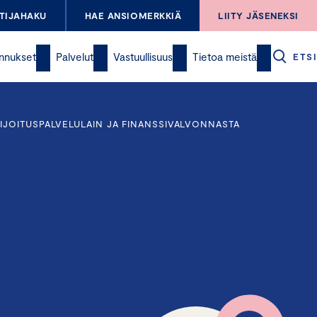
TIJAHAKU
HAE ANSIOMERKKIÄ
LIITY JÄSENEKSI
nnukset
Palvelut
Vastuullisuus
Tietoa meistä
ETSI
IJOITUSPALVELULAIN JA FINANSSIVALVONNASTA