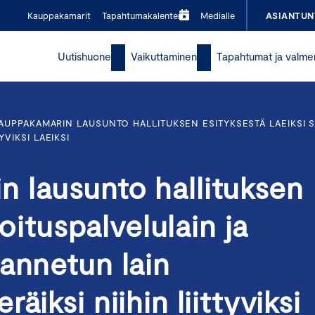
Kauppakamarit
Tapahtumakalenteri
Medialle
ASIANTUN
Uutishuone
Vaikuttaminen
Tapahtumat ja valme
AUPPAKAMARIN LAUSUNTO HALLITUKSEN ESITYKSESTÄ LAEIKSI S
VIKSI LAEIKSI
 lausunto hallituksen
joituspalvelulain ja
annetun lain
äiksi niihin liittyviksi