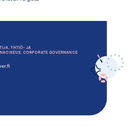
IJA, YHTIÖ- JA
INAOIKEUS, CORPORATE GOVERNANCE
er.fi