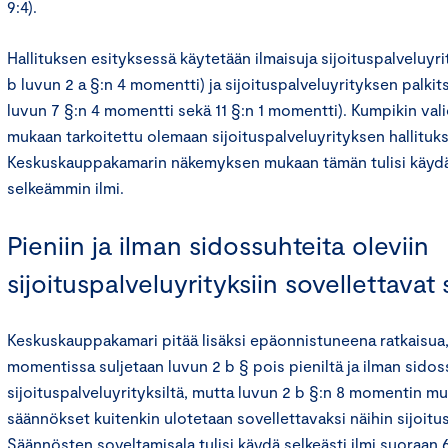
9:4).
Hallituksen esityksessä käytetään ilmaisuja sijoituspalveluyri
b luvun 2 a §:n 4 momentti) ja sijoituspalveluyrityksen palkit
luvun 7 §:n 4 momentti sekä 11 §:n 1 momentti). Kumpikin vali
mukaan tarkoitettu olemaan sijoituspalveluyrityksen hallituk
Keskuskauppakamarin näkemyksen mukaan tämän tulisi käydä
selkeämmin ilmi.
Pieniin ja ilman sidossuhteita oleviin
sijoituspalveluyrityksiin sovellettava
Keskuskauppakamari pitää lisäksi epäonnistuneena ratkaisua, 
momentissa suljetaan luvun 2 b § pois pieniltä ja ilman sidos
sijoituspalveluyrityksiltä, mutta luvun 2 b §:n 8 momentin mu
säännökset kuitenkin ulotetaan sovellettavaksi näihin sijoitus
Säännösten soveltamisala tulisi käydä selkeästi ilmi suoraan 6