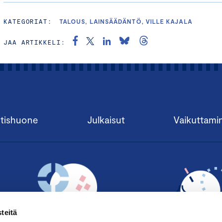
KATEGORIAT:
TALOUS, LAINSÄÄDÄNTÖ, VILLE KAJALA
JAA ARTIKKELI:
tishuone
Julkaisut
Vaikuttami
teitä