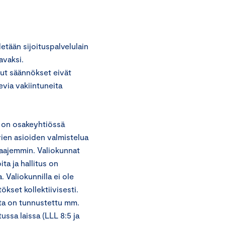
detään sijoituspalvelulain
avaksi.
ut säännökset eivät
evia vakiintuneita
n on osakeyhtiössä
vien asioiden valmistelua
laajemmin. Valiokunnat
ita ja hallitus on
 Valiokunnilla ei ole
ökset kollektiivisesti.
ta on tunnustettu mm.
ussa laissa (LLL 8:5 ja