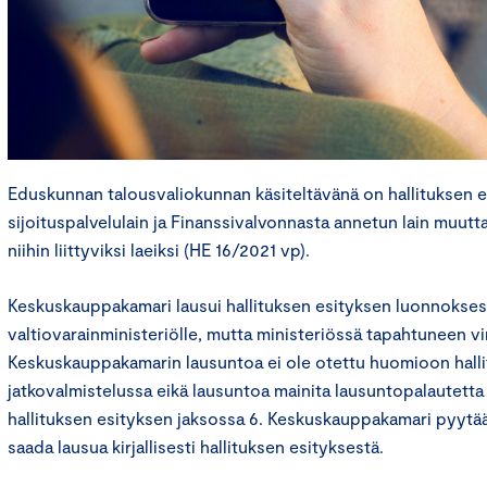
Eduskunnan talousvaliokunnan käsiteltävänä on hallituksen es
sijoituspalvelulain ja Finanssivalvonnasta annetun lain muutt
niihin liittyviksi laeiksi (HE 16/2021 vp).
Keskuskauppakamari lausui hallituksen esityksen luonnokses
valtiovarainministeriölle, mutta ministeriössä tapahtuneen vi
Keskuskauppakamarin lausuntoa ei ole otettu huomioon hall
jatkovalmistelussa eikä lausuntoa mainita lausuntopalautetta
hallituksen esityksen jaksossa 6. Keskuskauppakamari pyytää 
saada lausua kirjallisesti hallituksen esityksestä.