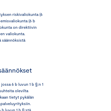
tyksen riskivaliokunta (6
semisvaliokunta (6 b
okunta on direktiivin
sen valiokunta.
 säännöksistä
t säännökset
jossa 6 b luvun 1 b §:n 1
suhteita olevilta
kaan tietyt pykälän
palveluyrityksiin.
 b luvun 1 b §:stä.