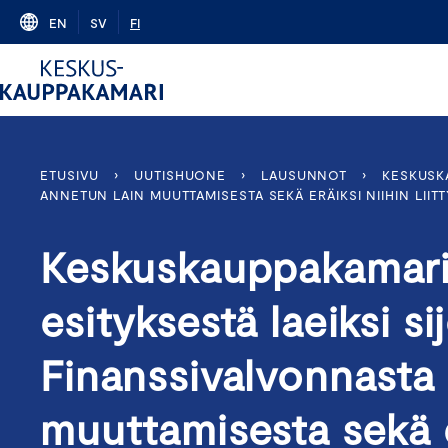
Skip
EN
SV
FI
to
content
ETUSIVU
›
UUTISHUONE
›
LAUSUNNOT
›
KESKUSK
ANNETUN LAIN MUUTTAMISESTA SEKÄ ERÄIKSI NIIHIN LIITTY
Keskuskauppakamarin
esityksestä laeiksi si
Finanssivalvonnasta 
muuttamisesta sekä er