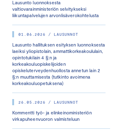
Lausunto luonnoksesta
valtiovarainministeriön selvitykseksi
liikuntapalvelujen arvonlisäverokohtelusta
01.06.2026 / LAUSUNNOT
Lausunto hallituksen esityksen luonnoksesta
laeiksi yliopistolain, ammattikorkeakoululain,
opintotukilain 4 §:n ja
korkeakouluopiskelijoiden
opiskeluterveydenhuollosta annetun lain 2
§:n muuttamisesta (tutkinto avoimena
korkeakouluopetuksena)
26.05.2026 / LAUSUNNOT
Kommentti työ- ja elinkeinoministeriön
virkapuheenvuoron valmisteluun