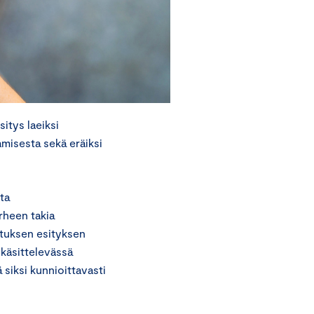
itys laeiksi
amisesta sekä eräiksi
ta
rheen takia
ituksen esityksen
 käsittelevässä
siksi kunnioittavasti