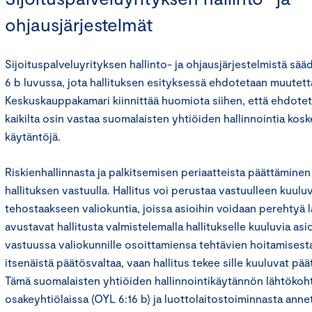
ohjausjärjestelmät
Sijoituspalveluyrityksen hallinto- ja ohjausjärjestelmistä sää
6 b luvussa, jota hallituksen esityksessä ehdotetaan muutett
Keskuskauppakamari kiinnittää huomiota siihen, että ehdotet
kaikilta osin vastaa suomalaisten yhtiöiden hallinnointia kosk
käytäntöjä.
Riskienhallinnasta ja palkitsemisen periaatteista päättämine
hallituksen vastuulla. Hallitus voi perustaa vastuulleen kuulu
tehostaakseen valiokuntia, joissa asioihin voidaan perehtyä 
avustavat hallitusta valmistelemalla hallitukselle kuuluvia asio
vastuussa valiokunnille osoittamiensa tehtävien hoitamisesta.
itsenäistä päätösvaltaa, vaan hallitus tekee sille kuuluvat päät
Tämä suomalaisten yhtiöiden hallinnointikäytännön lähtökoh
osakeyhtiölaissa (OYL 6:16 b) ja luottolaitostoiminnasta annet