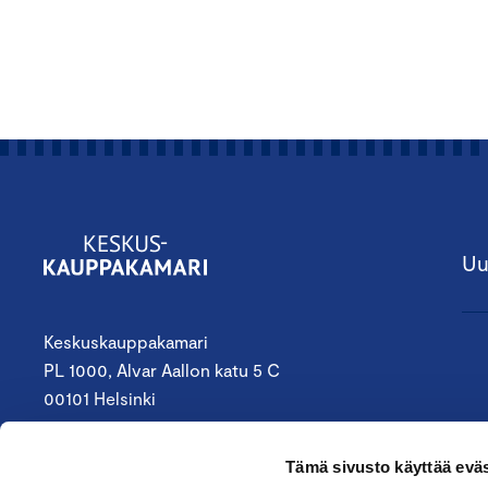
Uu
Keskuskauppakamari
PL 1000, Alvar Aallon katu 5 C
00101 Helsinki
09 4242 6200
Tämä sivusto käyttää eväs
keskuskauppakamari@chamber.fi