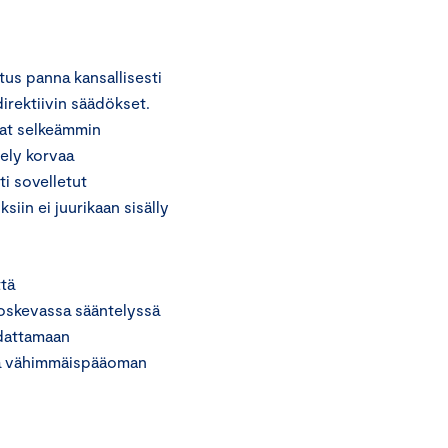
tus panna kansallisesti
irektiivin säädökset.
vat selkeämmin
tely korvaa
ti sovelletut
siin ei juurikaan sisälly
ttä
koskevassa sääntelyssä
udattamaan
ia vähimmäispääoman