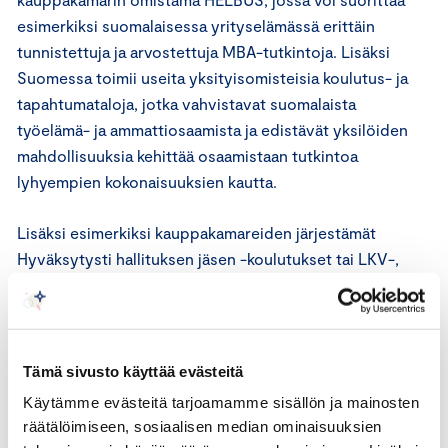
esimerkiksi suomalaisessa yrityselämässä erittäin
tunnistettuja ja arvostettuja MBA-tutkintoja. Lisäksi
Suomessa toimii useita yksityisomisteisia koulutus- ja
tapahtumataloja, jotka vahvistavat suomalaista
työelämä- ja ammattiosaamista ja edistävät yksilöiden
mahdollisuuksia kehittää osaamistaan tutkintoa
lyhyempien kokonaisuuksien kautta.
Lisäksi esimerkiksi kauppakamareiden järjestämät
Hyväksytysti hallituksen jäsen -koulutukset tai LKV-,
LVV- ja AKA-kokeet ovat esimerkki vakiintuneista
osaamisen kehittämisen ja tunnistamisen välineistä,
joista on muodostunut tärkeä osa tiettyjen alojen
jatkuvaa oppimista ja opitun tunnistamista. Olisi
Tämä sivusto käyttää evästeitä
perusteltua ja luontevaa, että esimerkiksi
Käytämme evästeitä tarjoamamme sisällön ja mainosten
kiinteistönvälitysalasta kiinnostuneille löytyisi jatkuvan
räätälöimiseen, sosiaalisen median ominaisuuksien
oppimisen digitaalisen palvelukokonaisuuden kautta