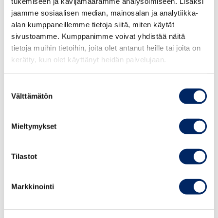
tukemiseen ja kävijämäärämme analysoimiseen. Lisäksi
nämä etenemisen ja pätevöitymisen vaihtoehdot, jotka
jaamme sosiaalisen median, mainosalan ja analytiikka-
ovat olennaisia alan tehtäviin auktorisoitumisen kannalta.
alan kumppaneillemme tietoja siitä, miten käytät
Tallentamisen tulisi olla silti vapaaehtoista.
sivustoamme. Kumppanimme voivat yhdistää näitä
tietoja muihin tietoihin, joita olet antanut heille tai joita on
Keskuskauppakamari esittää, että sivistysvaliokunta
kerätty, kun olet käyttänyt heidän palvelujaan.
ottaisi mietinnössään kantaa yksityisen
koulutustarjonnan huomioimisesta osana digitaalista
Suostumuksen
Välttämätön
palvelukokonaisuutta, sekä laajemmin osana suomalaisen
valinta
jatkuvan oppimisen kentän jäsentämistä.
Mieltymykset
Tilastot
Markkinointi