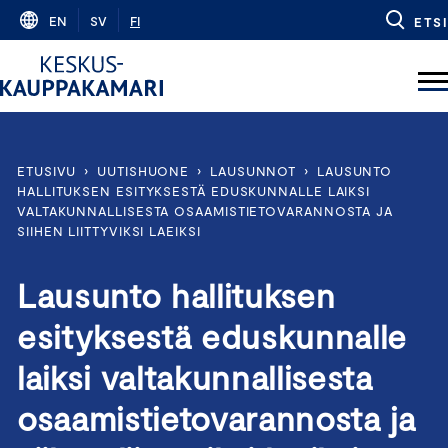
Skip
EN
SV
FI
ETSI
to
content
ETUSIVU
›
UUTISHUONE
›
LAUSUNNOT
›
LAUSUNTO
HALLITUKSEN ESITYKSESTÄ EDUSKUNNALLE LAIKSI
VALTAKUNNALLISESTA OSAAMISTIETOVARANNOSTA JA
SIIHEN LIITTYVIKSI LAEIKSI
Lausunto hallituksen
esityksestä eduskunnalle
laiksi valtakunnallisesta
osaamistietovarannosta ja