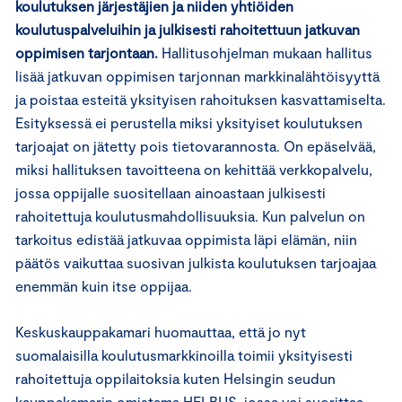
koulutuksen järjestäjien ja niiden yhtiöiden
koulutuspalveluihin ja julkisesti rahoitettuun jatkuvan
oppimisen tarjontaan.
Hallitusohjelman mukaan hallitus
lisää jatkuvan oppimisen tarjonnan markkinalähtöisyyttä
ja poistaa esteitä yksityisen rahoituksen kasvattamiselta.
Esityksessä ei perustella miksi yksityiset koulutuksen
tarjoajat on jätetty pois tietovarannosta. On epäselvää,
miksi hallituksen tavoitteena on kehittää verkkopalvelu,
jossa oppijalle suositellaan ainoastaan julkisesti
rahoitettuja koulutusmahdollisuuksia. Kun palvelun on
tarkoitus edistää jatkuvaa oppimista läpi elämän, niin
päätös vaikuttaa suosivan julkista koulutuksen tarjoajaa
enemmän kuin itse oppijaa.
Keskuskauppakamari huomauttaa, että jo nyt
suomalaisilla koulutusmarkkinoilla toimii yksityisesti
rahoitettuja oppilaitoksia kuten Helsingin seudun
kauppakamarin omistama HELBUS, jossa voi suorittaa