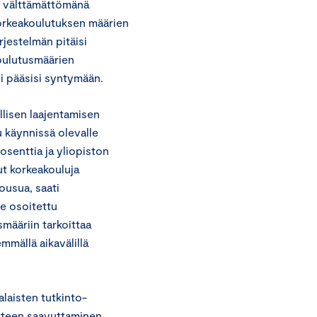
y välttämättömänä
orkeakoulutuksen määrien
rjestelmän pitäisi
oulutusmäärien
ei pääsisi syntymään.
lisen laajentamisen
u käynnissä olevalle
senttia ja yliopiston
ut korkeakouluja
ousua, saati
le osoitettu
smääriin tarkoittaa
mmällä aikavälillä
alaisten tutkinto-
tteen saavuttaminen