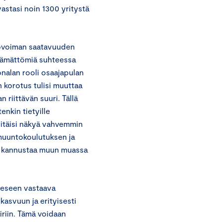
 vastasi noin 1300 yritystä
yövoiman saatavuuden
tämättömiä suhteessa
onalan rooli osaajapulan
 korotus tulisi muuttaa
 riittävän suuri. Tällä
enkin tietyille
itäisi näkyä vahvemmin
muuntokoulutuksen ja
an kannustaa muun muassa
eeseen vastaava
asvuun ja erityisesti
riin. Tämä voidaan