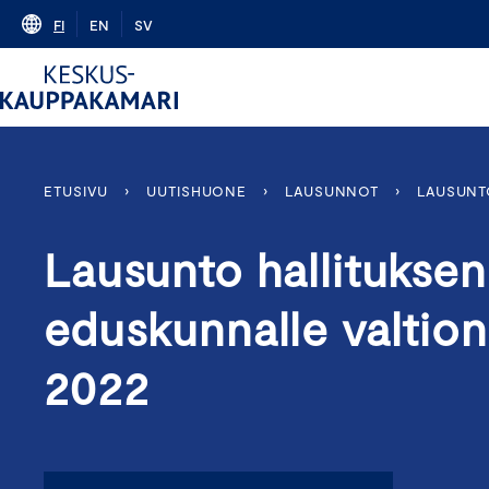
Skip
FI
EN
SV
to
content
ETUSIVU
›
UUTISHUONE
›
LAUSUNNOT
›
LAUSUNT
Lausunto hallituksen
eduskunnalle valtion
2022