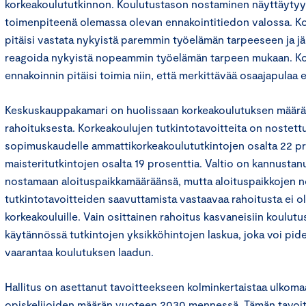
korkeakoulututkinnon. Koulutustason nostaminen näyttäyty
toimenpiteenä olemassa olevan ennakointitiedon valossa. K
pitäisi vastata nykyistä paremmin työelämän tarpeeseen ja jä
reagoida nykyistä nopeammin työelämän tarpeen mukaan. K
ennakoinnin pitäisi toimia niin, että merkittävää osaajapulaa 
Keskuskauppakamari on huolissaan korkeakoulutuksen määräl
rahoituksesta. Korkeakoulujen tutkintotavoitteita on nostett
sopimuskaudelle ammattikorkeakoulututkintojen osalta 22 pro
maisteritutkintojen osalta 19 prosenttia. Valtio on kannustan
nostamaan aloituspaikkamääräänsä, mutta aloituspaikkojen n
tutkintotavoitteiden saavuttamista vastaavaa rahoitusta ei o
korkeakouluille. Vain osittainen rahoitus kasvaneisiin koulutu
käytännössä tutkintojen yksikköhintojen laskua, joka voi pide
vaarantaa koulutuksen laadun.
Hallitus on asettanut tavoitteekseen kolminkertaistaa ulkoma
opiskelijoiden määrän vuoteen 2030 mennessä. Tämän tavoi