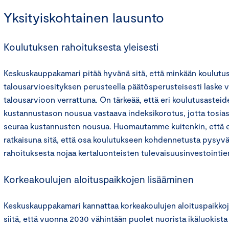
Yksityiskohtainen lausunto
Koulutuksen rahoituksesta yleisesti
Keskuskauppakamari pitää hyvänä sitä, että minkään koulutus
talousarvioesityksen perusteella päätösperusteisesti laske
talousarvioon verrattuna. On tärkeää, että eri koulutusastei
kustannustason nousua vastaava indeksikorotus, jotta tosias
seuraa kustannusten nousua. Huomautamme kuitenkin, että
ratkaisuna sitä, että osa koulutukseen kohdennetusta pysyvä
rahoituksesta nojaa kertaluonteisten tulevaisuusinvestointie
Korkeakoulujen aloituspaikkojen lisääminen
Keskuskauppakamari kannattaa korkeakoulujen aloituspaikkoje
siitä, että vuonna 2030 vähintään puolet nuorista ikäluokista