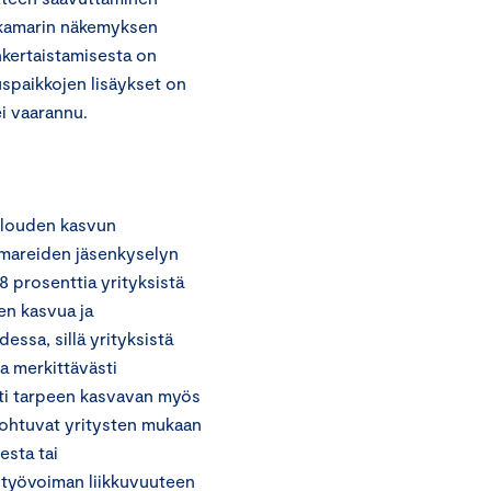
pakamarin näkemyksen
nkertaistamisesta on
uspaikkojen lisäykset on
ei vaarannu.
alouden kasvun
amareiden jäsenkyselyn
 prosenttia yrityksistä
en kasvua ja
essa, sillä yrityksistä
aa merkittävästi
tti tarpeen kasvavan myös
johtuvat yritysten mukaan
esta tai
 työvoiman liikkuvuuteen