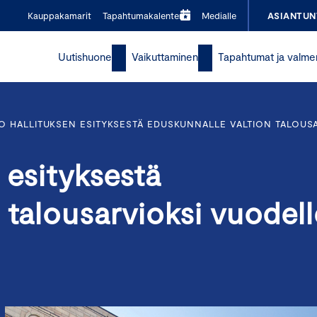
Kauppakamarit
Tapahtumakalenteri
Medialle
ASIANTUN
Uutishuone
Vaikuttaminen
Tapahtumat ja valme
O HALLITUKSEN ESITYKSESTÄ EDUSKUNNALLE VALTION TALOUS
 esityksestä
 talousarvioksi vuodel