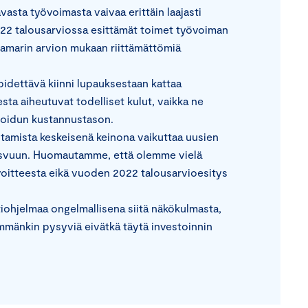
sta työvoimasta vaivaa erittäin laajasti
22 talousarviossa esittämät toimet työvoiman
marin arvion mukaan riittämättömiä
pidettävä kiinni lupauksestaan kattaa
sta aiheutuvat todelliset kulut, vaikka ne
vioidun kustannustason.
amista keskeisenä keinona vaikuttaa uusien
asvuun. Huomautamme, että olemme vielä
voitteesta eikä vuoden 2022 talousarvioesitys
iohjelmaa ongelmallisena siitä näkökulmasta,
mänkin pysyviä eivätkä täytä investoinnin