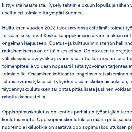
liittyvistä haasteista. Kysely tehtiin elokuun lopulla ja siihen
useilta eri toimialoilta ympäri Suomea.
Hallituksen vuoden 2022 talousarviossa esittämät toimet t
turvaamiseksi ovat Keskuskauppakamarin arvion mukaan riit
ongelman laajuuteen. Opetus- ja kulttuuriministeriön hallinn
ratkaisemisessa on erittäin keskeinen. Opintotuen tulorajojen
väliaikaisesta pysyväksi ja varmistaa, että korotus on tasoltaan
toimenpiteellä voidaan nopeasti lisätä työvoiman tarjontaa et
toimialoille. Osaamisen kohtaanto-ongelman ratkaiseminen p
talousarvioesityksessä. Lyhyiden osaamiskokonaisuuksien, 
täydennyskoulutuksen tarjontaa pitää lisätä ja siihen voida
rahoituskannusteilla.
Oppisopimuskoulutus on kenties parhaiten työantajien tarp
koulutusmuoto. Oppisopimuskoulutuksen määrä pitää saada k
nuorempia ikäluokkia on saatava oppisopimuskoulutuksen pii