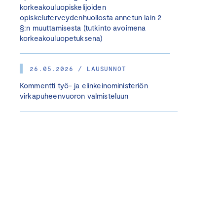
korkeakouluopiskelijoiden
opiskeluterveydenhuollosta annetun lain 2
§:n muuttamisesta (tutkinto avoimena
korkeakouluopetuksena)
26.05.2026 / LAUSUNNOT
Kommentti työ- ja elinkeinoministeriön
virkapuheenvuoron valmisteluun