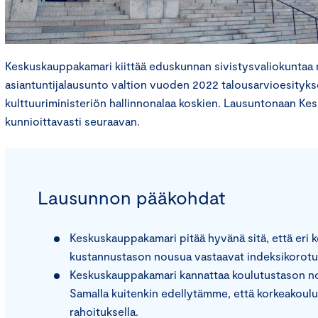
Keskuskauppakamari kiittää eduskunnan sivistysvaliokuntaa
asiantuntijalausunto valtion vuoden 2022 talousarvioesityks
kulttuuriministeriön hallinnonalaa koskien. Lausuntonaan Ke
kunnioittavasti seuraavan.
Lausunnon pääkohdat
Keskuskauppakamari pitää hyvänä sitä, että eri 
kustannustason nousua vastaavat indeksikorotu
Keskuskauppakamari kannattaa koulutustason no
Samalla kuitenkin edellytämme, että korkeakoulut
rahoituksella.