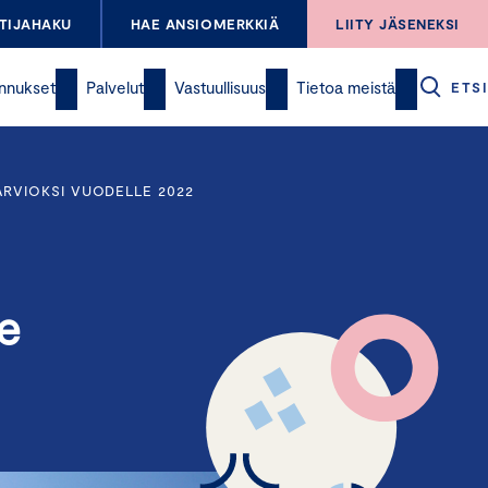
TIJAHAKU
HAE ANSIOMERKKIÄ
LIITY JÄSENEKSI
nnukset
Palvelut
Vastuullisuus
Tietoa meistä
ETSI
ARVIOKSI VUODELLE 2022
le