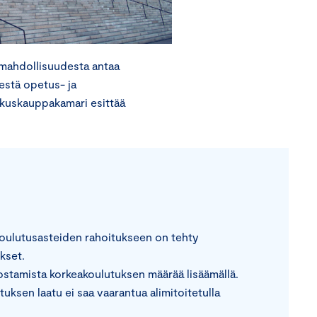
 mahdollisuudesta antaa
estä opetus- ja
skuskauppakamari esittää
koulutusasteiden rahoitukseen on tehty
kset.
stamista korkeakoulutuksen määrää lisäämällä.
uksen laatu ei saa vaarantua alimitoitetulla