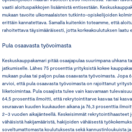
vaatii aloituspaikkojen lisäämistä entisestään. Keskuskaup
mukaan tavoite ulkomaalaisten tutkinto-opiskelijoiden kolmi
erittäin kannatettava. Samalla kuitenkin toteamme, että aloit
rahoitettava täysimääräisesti, jotta korkeakoulutuksen laatu 
Pula osaavasta työvoimasta
Keskuskauppakamari pitää osaajapulaa suurimpana uhkana t
jatkumiselle. Lähes 75 prosenttia yrityksistä kokee kauppak
mukaan pulaa tai paljon pulaa osaavasta työvoimasta. Jopa 68
arvioi, että pula osaavasta työvoimasta on rajoittanut yrityst
liiketoimintaa. Pula osaajista tulee vain kasvamaan tulevaisuud
64,5 prosenttia ilmoitti, että rekrytointitarve kasvaa tai kasv
seuraavan kuuden kuukauden aikana ja 76,3 prosenttia ilmoi
2–3 vuoden aikajänteellä. Keskeisimmät rekrytointihaasteet 
vähäisistä hakijamääristä, hakijoiden vähäisestä työkokemuks
soveltumattomasta koulutuksesta sekä kannustinloukuista ja