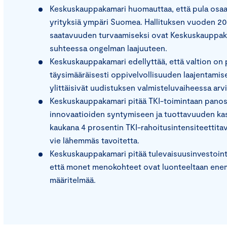
Keskuskauppakamari huomauttaa, että pula osaava
yrityksiä ympäri Suomea. Hallituksen vuoden 20
saatavuuden turvaamiseksi ovat Keskuskauppaka
suhteessa ongelman laajuuteen.
Keskuskauppakamari edellyttää, että valtion on 
täysimääräisesti oppivelvollisuuden laajentamise
ylittäisivät uudistuksen valmisteluvaiheessa ar
Keskuskauppakamari pitää TKI-toimintaan panost
innovaatioiden syntymiseen ja tuottavuuden k
kaukana 4 prosentin TKI-rahoitusintensiteettita
vie lähemmäs tavoitetta.
Keskuskauppakamari pitää tulevaisuusinvestoint
että monet menokohteet ovat luonteeltaan enem
määritelmää.