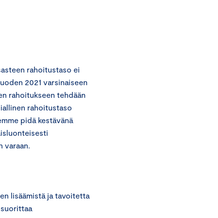
asteen rahoitustaso ei
 vuoden 2021 varsinaiseen
den rahoitukseen tehdään
iallinen rahoitustaso
 emme pidä kestävänä
isluonteisesti
n varaan.
n lisäämistä ja tavoitetta
 suorittaa