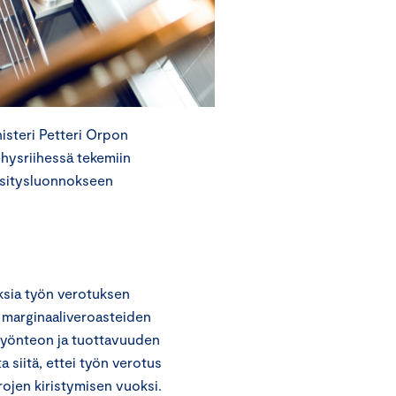
steri Petteri Orpon
ehysriihessä tekemiin
esitysluonnokseen
ksia työn verotuksen
 marginaaliveroasteiden
 työnteon ja tuottavuuden
 siitä, ettei työn verotus
rojen kiristymisen vuoksi.