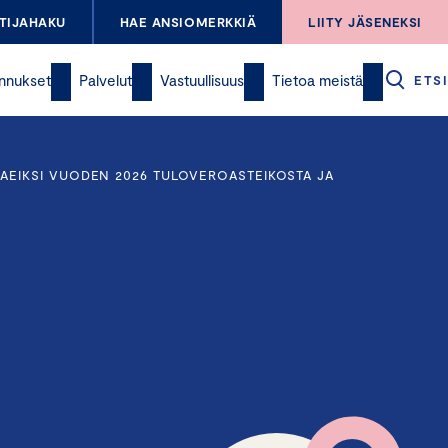
TIJAHAKU
HAE ANSIOMERKKIÄ
LIITY JÄSENEKSI
nnukset
Palvelut
Vastuullisuus
Tietoa meistä
ETSI
AEIKSI VUODEN 2026 TULOVEROASTEIKOSTA JA