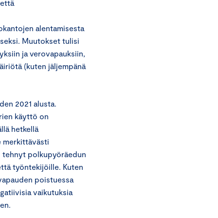
että
rokantojen alentamisesta
eksi. Muutokset tulisi
yksiin ja verovapauksiin,
äiriötä (kuten jäljempänä
en 2021 alusta.
rien käyttö on
llä hetkellä
 merkittävästi
on tehnyt polkupyöräedun
ttä työntekijöille. Kuten
ovapauden poistuessa
atiivisia vaikutuksia
een.