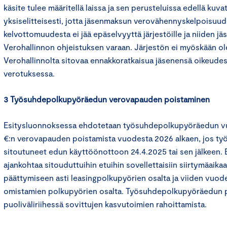
käsite tulee määritellä laissa ja sen perusteluissa edellä kuvatu
yksiselitteisesti, jotta jäsenmaksun verovähennyskelpoisuude
kelvottomuudesta ei jää epäselvyyttä järjestöille ja niiden jäse
Verohallinnon ohjeistuksen varaan. Järjestön ei myöskään ol
Verohallinnolta sitovaa ennakkoratkaisua jäsenensä oikeude
verotuksessa.
3 Työsuhdepolkupyöräedun verovapauden poistaminen
Esitysluonnoksessa ehdotetaan työsuhdepolkupyöräedun vu
€:n verovapauden poistamista vuodesta 2026 alkaen, jos työn
sitoutuneet edun käyttöönottoon 24.4.2025 tai sen jälkeen. 
ajankohtaa sitouduttuihin etuihin sovellettaisiin siirtymäaik
päättymiseen asti leasingpolkupyörien osalta ja viiden vuod
omistamien polkupyörien osalta. Työsuhdepolkupyöräedun 
puoliväliriihessä sovittujen kasvutoimien rahoittamista.