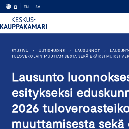
Skip
FI
EN
SV
to
content
ETUSIVU
›
UUTISHUONE
›
LAUSUNNOT
›
LAUSUNT
TULOVEROLAIN MUUTTAMISESTA SEKÄ ERÄIKSI MUIKSI VER
Lausunto luonnokses
esitykseksi eduskunn
2026 tuloveroasteiko
muuttamisesta sekä e