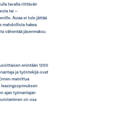
lla tavalla riittävän
sta tai –
nille. Asiaa ei tule jättää
e mahdollista hakea
sta vähentää jäsenmaksu
osittaisen enintään 1200
antaja ja työntekijä ovat
Ennen mainittua
aa leasingsopimuksen
en ajan työnantajan
poistaminen on osa