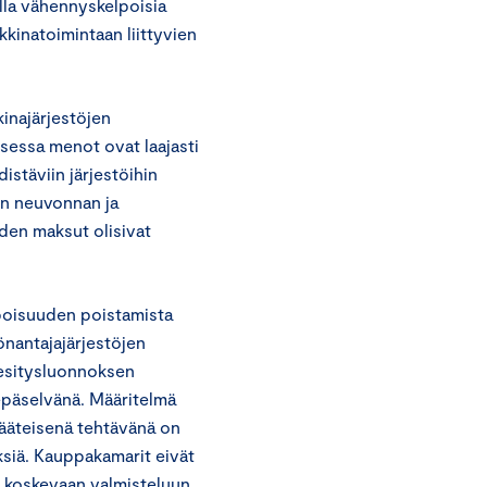
olla vähennyskelpoisia
kkinatoimintaan liittyvien
inajärjestöjen
essa menot ovat laajasti
istäviin järjestöihin
en neuvonnan ja
iden maksut olisivat
poisuuden poistamista
yönantajajärjestöjen
esitysluonnoksen
epäselvänä. Määritelmä
sääteisenä tehtävänä on
ksiä. Kauppakamarit eivät
a koskevaan valmisteluun