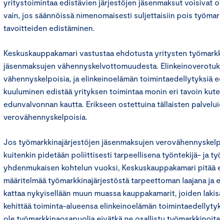
yritystoimintaa edistävien järjestöjen jäsenmaksut voisivat 
vain, jos säännöissä nimenomaisesti suljettaisiin pois työmar
tavoitteiden edistäminen.
Keskuskauppakamari vastustaa ehdotusta yritysten työmarkk
jäsenmaksujen vähennyskelvottomuudesta. Elinkeinoverotuks
vähennyskelpoisia, ja elinkeinoelämän toimintaedellytyksiä ed
kuuluminen edistää yrityksen toimintaa monin eri tavoin kut
edunvalvonnan kautta. Erikseen ostettuina tällaisten palvelu
verovähennyskelpoisia.
Jos työmarkkinajärjestöjen jäsenmaksujen verovähennyskel
kuitenkin pidetään poliittisesti tarpeellisena työntekijä- ja t
yhdenmukaisen kohtelun vuoksi, Keskuskauppakamari pitää 
määritelmää työmarkkinajärjestöstä tarpeettoman laajana ja 
kattaa nykyisellään muun muassa kauppakamarit, joiden laki
kehittää toiminta-alueensa elinkeinoelämän toimintaedellyty
ole työmarkkinaosapuolia eivätkä ne osallistu työmarkkinoit