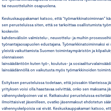
tai neuvotteluihin osapuolena.
Keskuskauppakamari katsoo, että “työmarkkinatoiminnan” käsite
sen perusteluissa siten, että se tarkoittaa osallistumista ty
koskeviin
kahdenvälisiin valmistelu-, neuvottelu- ja muihin prosesseihin
työnantajaosapuolen edustajana. Työmarkkinatoiminnaksi ei s
yleistä vaikuttamista Suomen toimintaympäristön ja kilpailu
olennaiseen
lainsäädäntöön kuten työ-, koulutus- ja sosiaaliturvalainsäädä
lainsäädännöllä on vaikutusta myös työmarkkinoiden toimint
Esityksen perusteluissa todetaan, että joissakin tilanteissa
yrityksen voisi olla haastavaa selvittää, onko sen maksama 
vähennyskelpoinen vai ei. Ratkaisuksi perusteluissa esitetään,
ilmoittaisivat jäsenilleen, ovatko jäsenmaksut ehdotetun sään
vähennyskelpoisia vai eivät. Keskuskauppakamari katsoo, et