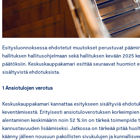
Esitysluonnoksessa ehdotetut muutokset perustuvat päämini
hallituksen hallitusohjelmaan sekä hallituksen kevään 2025 k
päätöksiin. Keskuskauppakamari esittää seuraavat huomiot 
sisältyvistä ehdotuksista.
1 Ansiotulojen verotus
Keskuskauppakamari kannattaa esitykseen sisältyviä ehdotu
keventämisestä. Erityisesti ansiotuloverotuksen korkeimpien
alentaminen keskimäärin noin 52 %:iin on tärkeä toimenpide
kannustavuuden lisäämiseksi. Jatkossa on tärkeää pitää huolta
käänny jälleen nousuun pakollisten sivukulujen ja kunnallisve