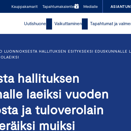
Kauppakamarit
Tapahtumakalenteri
Medialle
ASIANTUN
Uutishuone
Vaikuttaminen
Tapahtumat ja valme
O LUONNOKSESTA HALLITUKSEN ESITYKSEKSI EDUSKUNNALLE L
OLAEIKSI
ta hallituksen
alle laeiksi vuoden
sta ja tuloverolain
räiksi muiksi