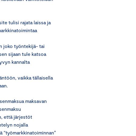
 tulisi rajata laissa ja
ömarkkinatoimintaa
 joko työntekijä- tai
en sijaan tule katsoa
kyvyn kannalta
ntöön, vaikka tällaisella
aan.
 jäsenmaksua maksavan
jäsenmaksu
 että järjestöt
telyn nojalla
tä “työmarkkinatoiminnan”