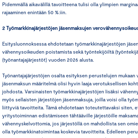
Pidemmällä aikavälillä tavoitteena tulisi olla ylimpien margin
rajaaminen enintään 50 %:iin.
2 Työmarkkinajärjestöjen jäsenmaksujen verovähennysoikeu
Esitysluonnoksessa ehdotetaan työmarkkinajärjestöjen jäs
vähennysoikeuden poistamista sekä työntekijöiltä (työntekijäjä
(työnantajajärjestöt) vuoden 2026 alusta.
Työnantajajärjestöjen osalta esityksen perustelujen mukaa
jäsenmaksun määritelmä olisi hyvin laaja verotuksellisen k
johdosta. Varsinaisten työmarkkinajärjestöjen lisäksi vähen
myös sellaisten järjestöjen jäsenmaksuja, joilla voisi olla ty
liittyviä tavoitteita. Tämä ehdotetaan toteutettavaksi siten, e
yritystoiminnan edistämiseen tähtääville järjestöille maksam
vähennyskelvottomia, jos järjestöllä on mahdollista sen om
olla työmarkkinatoimintaa koskevia tavoitteita. Edelleen per