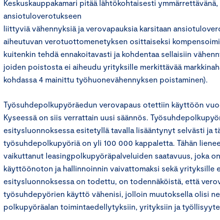
Keskuskauppakamari pitää lähtökohtaisesti ymmärrettävänä, 
ansiotuloverotukseen
liittyviä vähennyksiä ja verovapauksia karsitaan ansiotulove
aiheutuvan verotuottomenetyksen osittaiseksi kompensoimis
kuitenkin tehdä ennakoitavasti ja kohdentaa sellaisiin vähenn
joiden poistosta ei aiheudu yrityksille merkittävää markkinah
kohdassa 4 mainittu työhuonevähennyksen poistaminen).
Työsuhdepolkupyöräedun verovapaus otettiin käyttöön vuod
Kyseessä on siis verrattain uusi säännös. Työsuhdepolkupyö
esitysluonnoksessa esitetyllä tavalla lisääntynyt selvästi ja tä
työsuhdepolkupyöriä on yli 100 000 kappaletta. Tähän lienee
vaikuttanut leasingpolkupyöräpalveluiden saatavuus, joka 
käyttöönoton ja hallinnoinnin vaivattomaksi sekä yrityksille e
esitysluonnoksessa on todettu, on todennäköistä, että ver
työsuhdepyörien käyttö vähenisi, jolloin muutoksella olisi neg
polkupyöräalan toimintaedellytyksiin, yrityksiin ja työllisyyt