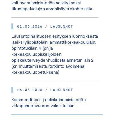
valtiovarainministeriön selvitykseksi
liikuntapalvelujen arvonlisäverokohtelusta
01.06.2026 / LAUSUNNOT
Lausunto hallituksen esityksen luonnoksesta
laeiksi yliopistolain, ammattikorkeakoululain,
opintotukilain 4 §:n ja
korkeakouluopiskelijoiden
opiskeluterveydenhuollosta annetun lain 2
§:n muuttamisesta (tutkinto avoimena
korkeakouluopetuksena)
26.05.2026 / LAUSUNNOT
Kommentti työ- ja elinkeinoministeriön
virkapuheenvuoron valmisteluun