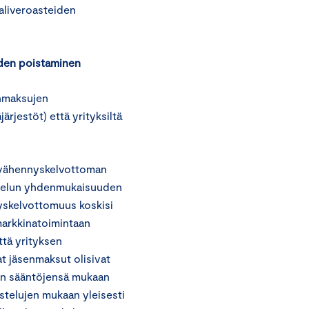
aaliveroasteiden
den poistaminen
enmaksujen
rjestöt) että yrityksiltä
n vähennyskelvottoman
ohtelun yhdenmukaisuuden
nyskelvottomuus koskisi
ömarkkinatoimintaan
ttä yrityksen
at jäsenmaksut olisivat
ien sääntöjensä mukaan
ustelujen mukaan yleisesti