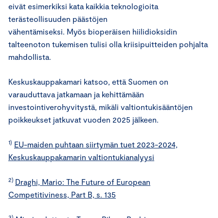
eivät esimerkiksi kata kaikkia teknologioita
terästeollisuuden päästöjen
vähentämiseksi. Myös bioperäisen hiilidioksidin
talteenoton tukemisen tulisi olla kriisipuitteiden pohjalta
mahdollista.
Keskuskauppakamari katsoo, että Suomen on
varauduttava jatkamaan ja kehittämään
investointiverohyvitystä, mikäli valtiontukisääntöjen
poikkeukset jatkuvat vuoden 2025 jälkeen.
1)
EU-maiden puhtaan siirtymän tuet 2023-2024,
Keskuskauppakamarin valtiontukianalyysi
2)
Draghi, Mario: The Future of European
Competitiviness, Part B, s. 135
3)