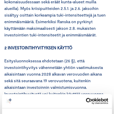
kokonaisuudessaan sekä eräät kunta-alueet muilla
alueilla). Myös kriisipuitteiden 2.5.1. ja 2.6. jaksoihin
sisältyy osittain korkeampia tuki-intensiteettejä ja tuen
enimmäismääriä. Esimerkiksi Ranska on pyrkinyt
käyttämään maksimaalisesti jakson 2.8. mukaisten
investointien tuki-intensiteetit ja enimmäismäärät.
2 INVESTOINTIHYVITYKSEN KÄYTTÖ
Esitysluonnoksessa ehdotetaan (26 §), että
investointihyvitys vähennetään yhtiön vaatimuksesta
aikaisintaan vuonna 2028 alkavan verovuoden aikana
sekä sitä seuraavana 19 verovuotena, kuitenkin
aikaisintaan investoinnin valmistumisvuonna.
Investointihyvitystä voi kuitenkin käyttää verovuonna
enintään 10 prosenttia kokonaismäärästä.
Keskuskauppakamari pitää investointihyvityksen käytölle