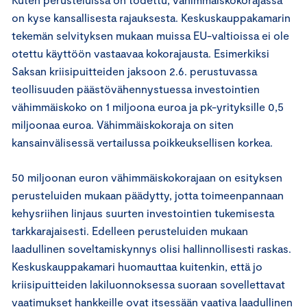
on kyse kansallisesta rajauksesta. Keskuskauppakamarin
tekemän selvityksen mukaan muissa EU-valtioissa ei ole
otettu käyttöön vastaavaa kokorajausta. Esimerkiksi
Saksan kriisipuitteiden jaksoon 2.6. perustuvassa
teollisuuden päästövähennystuessa investointien
vähimmäiskoko on 1 miljoona euroa ja pk-yrityksille 0,5
miljoonaa euroa. Vähimmäiskokoraja on siten
kansainvälisessä vertailussa poikkeuksellisen korkea.
50 miljoonan euron vähimmäiskokorajaan on esityksen
perusteluiden mukaan päädytty, jotta toimeenpannaan
kehysriihen linjaus suurten investointien tukemisesta
tarkkarajaisesti. Edelleen perusteluiden mukaan
laadullinen soveltamiskynnys olisi hallinnollisesti raskas.
Keskuskauppakamari huomauttaa kuitenkin, että jo
kriisipuitteiden lakiluonnoksessa suoraan sovellettavat
vaatimukset hankkeille ovat itsessään vaativa laadullinen