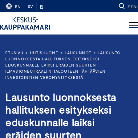
Skip
EN
SV
FI
ETSI
to
content
ETUSIVU
›
UUTISHUONE
›
LAUSUNNOT
›
LAUSUNTO
LUONNOKSESTA HALLITUKSEN ESITYKSEKSI
EDUSKUNNALLE LAIKSI ERÄIDEN SUURTEN
ILMASTONEUTRAALIIN TALOUTEEN TÄHTÄÄVIEN
INVESTOINTIEN VEROHYVITYKSESTÄ
Lausunto luonnoksesta
hallituksen esitykseksi
eduskunnalle laiksi
eräiden suurten