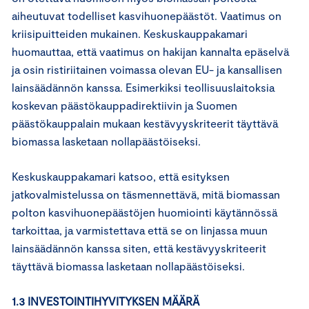
aiheutuvat todelliset kasvihuonepäästöt. Vaatimus on
kriisipuitteiden mukainen. Keskuskauppakamari
huomauttaa, että vaatimus on hakijan kannalta epäselvä
ja osin ristiriitainen voimassa olevan EU- ja kansallisen
lainsäädännön kanssa. Esimerkiksi teollisuuslaitoksia
koskevan päästökauppadirektiivin ja Suomen
päästökauppalain mukaan kestävyyskriteerit täyttävä
biomassa lasketaan nollapäästöiseksi.
Keskuskauppakamari katsoo, että esityksen
jatkovalmistelussa on täsmennettävä, mitä biomassan
polton kasvihuonepäästöjen huomiointi käytännössä
tarkoittaa, ja varmistettava että se on linjassa muun
lainsäädännön kanssa siten, että kestävyyskriteerit
täyttävä biomassa lasketaan nollapäästöiseksi.
1.3 INVESTOINTIHYVITYKSEN MÄÄRÄ