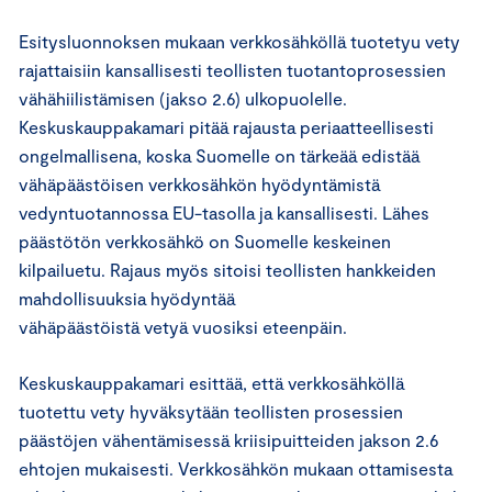
Esitysluonnoksen mukaan verkkosähköllä tuotetyu vety
rajattaisiin kansallisesti teollisten tuotantoprosessien
vähähiilistämisen (jakso 2.6) ulkopuolelle.
Keskuskauppakamari pitää rajausta periaatteellisesti
ongelmallisena, koska Suomelle on tärkeää edistää
vähäpäästöisen verkkosähkön hyödyntämistä
vedyntuotannossa EU-tasolla ja kansallisesti. Lähes
päästötön verkkosähkö on Suomelle keskeinen
kilpailuetu. Rajaus myös sitoisi teollisten hankkeiden
mahdollisuuksia hyödyntää
vähäpäästöistä vetyä vuosiksi eteenpäin.
Keskuskauppakamari esittää, että verkkosähköllä
tuotettu vety hyväksytään teollisten prosessien
päästöjen vähentämisessä kriisipuitteiden jakson 2.6
ehtojen mukaisesti. Verkkosähkön mukaan ottamisesta