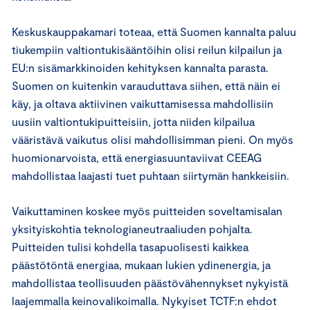
Keskuskauppakamari toteaa, että Suomen kannalta paluu
tiukempiin valtiontukisääntöihin olisi reilun kilpailun ja
EU:n sisämarkkinoiden kehityksen kannalta parasta.
Suomen on kuitenkin varauduttava siihen, että näin ei
käy, ja oltava aktiivinen vaikuttamisessa mahdollisiin
uusiin valtiontukipuitteisiin, jotta niiden kilpailua
vääristävä vaikutus olisi mahdollisimman pieni. On myös
huomionarvoista, että energiasuuntaviivat CEEAG
mahdollistaa laajasti tuet puhtaan siirtymän hankkeisiin.
Vaikuttaminen koskee myös puitteiden soveltamisalan
yksityiskohtia teknologianeutraaliuden pohjalta.
Puitteiden tulisi kohdella tasapuolisesti kaikkea
päästötöntä energiaa, mukaan lukien ydinenergia, ja
mahdollistaa teollisuuden päästövähennykset nykyistä
laajemmalla keinovalikoimalla. Nykyiset TCTF:n ehdot