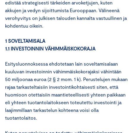
edistää strategisesti tärkeiden arvoketjujen, kuten
akkujen ja vedyn sijoittumista Eurooppaan. Välineenä
verohyvitys on julkisen talouden kannalta vastuullinen ja
kohdentuu oikein.
1 SOVELTAMISALA
1.1 INVESTOINNIN VÄHIMMÄISKOKORAJA
Esitysluonnoksessa ehdotetaan lain soveltamisalaan
kuuluvan investoinnin vähimmäiskokorajaksi vähintään
50 miljoonaa euroa (2 § 2 mom. 1 k). Perustelujen mukaan
rajaa tarkasteltaisiin investointikohtaisesti siten, että
huomioon otettaisiin maantieteellisesti yhteen paikkaan
eli yhteen tuotantolaitokseen toteutettu investointi ja
laajimmillaan tarkastelun kohteena voisi olla
tuotantolaitos.
Kuten perusteluissa on todettu, vähimmäiskokorajassa