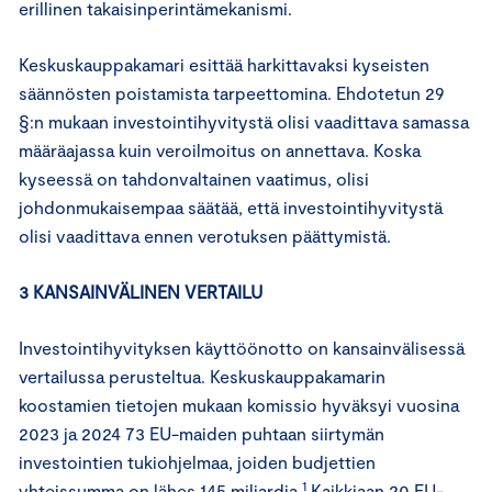
erillinen takaisinperintämekanismi.
Keskuskauppakamari esittää harkittavaksi kyseisten
säännösten poistamista tarpeettomina. Ehdotetun 29
§:n mukaan investointihyvitystä olisi vaadittava samassa
määräajassa kuin veroilmoitus on annettava. Koska
kyseessä on tahdonvaltainen vaatimus, olisi
johdonmukaisempaa säätää, että investointihyvitystä
olisi vaadittava ennen verotuksen päättymistä.
3 KANSAINVÄLINEN VERTAILU
Investointihyvityksen käyttöönotto on kansainvälisessä
vertailussa perusteltua. Keskuskauppakamarin
koostamien tietojen mukaan komissio hyväksyi vuosina
2023 ja 2024 73 EU-maiden puhtaan siirtymän
investointien tukiohjelmaa, joiden budjettien
1
yhteissumma on lähes 145 miljardia.
Kaikkiaan 20 EU-