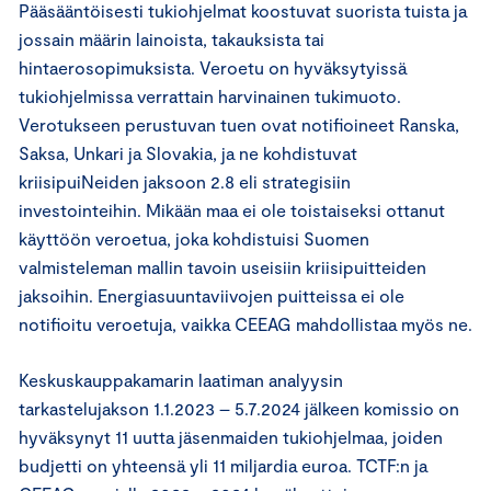
Pääsääntöisesti tukiohjelmat koostuvat suorista tuista ja
jossain määrin lainoista, takauksista tai
hintaerosopimuksista. Veroetu on hyväksytyissä
tukiohjelmissa verrattain harvinainen tukimuoto.
Verotukseen perustuvan tuen ovat notifioineet Ranska,
Saksa, Unkari ja Slovakia, ja ne kohdistuvat
kriisipuiNeiden jaksoon 2.8 eli strategisiin
investointeihin. Mikään maa ei ole toistaiseksi ottanut
käyttöön veroetua, joka kohdistuisi Suomen
valmisteleman mallin tavoin useisiin kriisipuitteiden
jaksoihin. Energiasuuntaviivojen puitteissa ei ole
notifioitu veroetuja, vaikka CEEAG mahdollistaa myös ne.
Keskuskauppakamarin laatiman analyysin
tarkastelujakson 1.1.2023 – 5.7.2024 jälkeen komissio on
hyväksynyt 11 uutta jäsenmaiden tukiohjelmaa, joiden
budjetti on yhteensä yli 11 miljardia euroa. TCTF:n ja