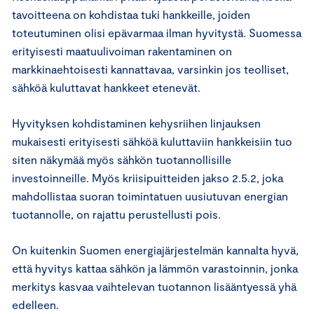
tavoitteena on kohdistaa tuki hankkeille, joiden
toteutuminen olisi epävarmaa ilman hyvitystä. Suomessa
erityisesti maatuulivoiman rakentaminen on
markkinaehtoisesti kannattavaa, varsinkin jos teolliset,
sähköä kuluttavat hankkeet etenevät.
Hyvityksen kohdistaminen kehysriihen linjauksen
mukaisesti erityisesti sähköä kuluttaviin hankkeisiin tuo
siten näkymää myös sähkön tuotannollisille
investoinneille. Myös kriisipuitteiden jakso 2.5.2, joka
mahdollistaa suoran toimintatuen uusiutuvan energian
tuotannolle, on rajattu perustellusti pois.
On kuitenkin Suomen energiajärjestelmän kannalta hyvä,
että hyvitys kattaa sähkön ja lämmön varastoinnin, jonka
merkitys kasvaa vaihtelevan tuotannon lisääntyessä yhä
edelleen.