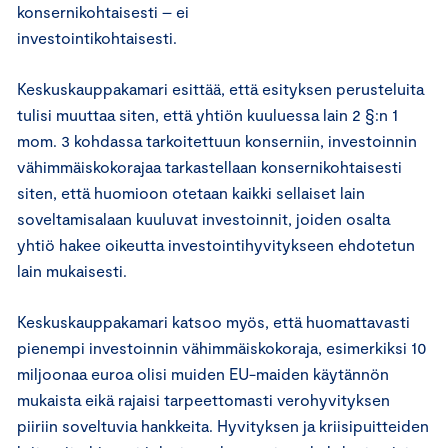
konsernikohtaisesti – ei
investointikohtaisesti.
Keskuskauppakamari esittää, että esityksen perusteluita
tulisi muuttaa siten, että yhtiön kuuluessa lain 2 §:n 1
mom. 3 kohdassa tarkoitettuun konserniin, investoinnin
vähimmäiskokorajaa tarkastellaan konsernikohtaisesti
siten, että huomioon otetaan kaikki sellaiset lain
soveltamisalaan kuuluvat investoinnit, joiden osalta
yhtiö hakee oikeutta investointihyvitykseen ehdotetun
lain mukaisesti.
Keskuskauppakamari katsoo myös, että huomattavasti
pienempi investoinnin vähimmäiskokoraja, esimerkiksi 10
miljoonaa euroa olisi muiden EU-maiden käytännön
mukaista eikä rajaisi tarpeettomasti verohyvityksen
piiriin soveltuvia hankkeita. Hyvityksen ja kriisipuitteiden