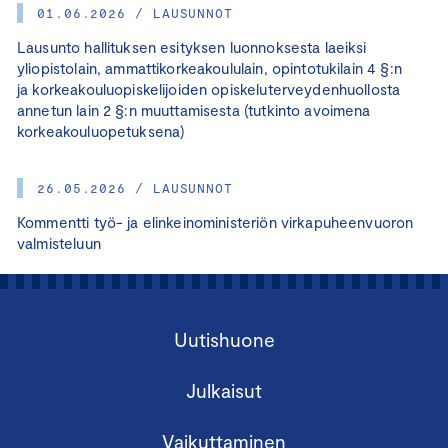
01.06.2026 / LAUSUNNOT
Lausunto hallituksen esityksen luonnoksesta laeiksi
yliopistolain, ammattikorkeakoululain, opintotukilain 4 §:n
ja korkeakouluopiskelijoiden opiskeluterveydenhuollosta
annetun lain 2 §:n muuttamisesta (tutkinto avoimena
korkeakouluopetuksena)
26.05.2026 / LAUSUNNOT
Kommentti työ- ja elinkeinoministeriön virkapuheenvuoron
valmisteluun
Uutishuone
Julkaisut
Vaikuttaminen