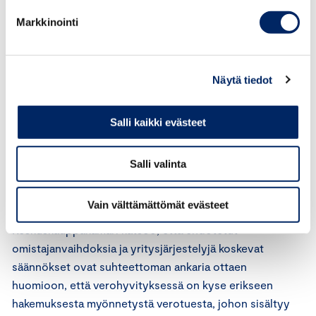
omistajanvaihdoksesta huolimatta. Sulautuminen johtaisi
Markkinointi
verohyvityksen menettämiseen ilman mahdollisuutta
poikkeuslupaan, ellei kyse olisi tytäryhtiösulautumisesta.
Näytä tiedot
Verohallinto voisi omistajanvaihdostilanteissa myöntää
poikkeusluvan investointihyvityksen käyttämiseen
erityisistä syistä, jos Verohallinto katsoisi
Salli kaikki evästeet
investointihyvityksen käytettävissä olon olevan
yrityksen toiminnan jatkumisen kannalta tarpeen.
Salli valinta
Veronsaajien oikeudenvalvontayksiköllä olisi asiassa
valitusoikeus.
Vain välttämättömät evästeet
Keskuskauppakamari katsoo, että ehdotetut
omistajanvaihdoksia ja yritysjärjestelyjä koskevat
säännökset ovat suhteettoman ankaria ottaen
huomioon, että verohyvityksessä on kyse erikseen
hakemuksesta myönnetystä verotuesta, johon sisältyy