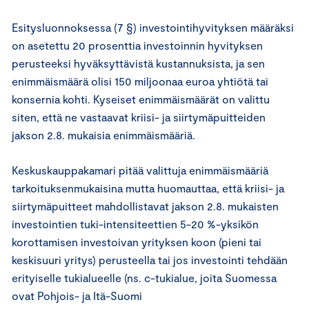
Esitysluonnoksessa (7 §) investointihyvityksen määräksi
on asetettu 20 prosenttia investoinnin hyvityksen
perusteeksi hyväksyttävistä kustannuksista, ja sen
enimmäismäärä olisi 150 miljoonaa euroa yhtiötä tai
konsernia kohti. Kyseiset enimmäismäärät on valittu
siten, että ne vastaavat kriisi- ja siirtymäpuitteiden
jakson 2.8. mukaisia enimmäismääriä.
Keskuskauppakamari pitää valittuja enimmäismääriä
tarkoituksenmukaisina mutta huomauttaa, että kriisi- ja
siirtymäpuitteet mahdollistavat jakson 2.8. mukaisten
investointien tuki-intensiteettien 5-20 %-yksikön
korottamisen investoivan yrityksen koon (pieni tai
keskisuuri yritys) perusteella tai jos investointi tehdään
erityiselle tukialueelle (ns. c-tukialue, joita Suomessa
ovat Pohjois- ja Itä-Suomi