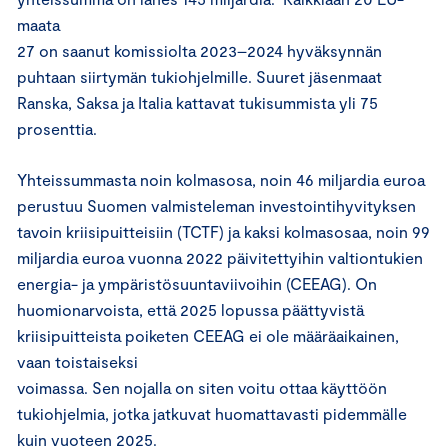
maata
27 on saanut komissiolta 2023–2024 hyväksynnän
puhtaan siirtymän tukiohjelmille. Suuret jäsenmaat
Ranska, Saksa ja Italia kattavat tukisummista yli 75
prosenttia.
Yhteissummasta noin kolmasosa, noin 46 miljardia euroa
perustuu Suomen valmisteleman investointihyvityksen
tavoin kriisipuitteisiin (TCTF) ja kaksi kolmasosaa, noin 99
miljardia euroa vuonna 2022 päivitettyihin valtiontukien
energia- ja ympäristösuuntaviivoihin (CEEAG). On
huomionarvoista, että 2025 lopussa päättyvistä
kriisipuitteista poiketen CEEAG ei ole määräaikainen,
vaan toistaiseksi
voimassa. Sen nojalla on siten voitu ottaa käyttöön
tukiohjelmia, jotka jatkuvat huomattavasti pidemmälle
kuin vuoteen 2025.