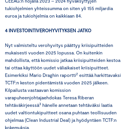
CEEAG:n nojalla 2023 – 2024 hyväksyttyjen
tukiohjelmien yhteissumma on siten yli 155 miljardia
euroa ja tukiohjelmia on kaikkiaan 84.
4 INVESTOINTIVEROHYVITYKSEN JATKO
Nyt valmisteltu verohyvitys päättyy kriisipuitteiden
mukaisesti vuoden 2025 lopussa. On kuitenkin
mahdollista, että komissio jatkaa kriisipuitteiden kestoa
tai ottaa käyttöön uudet väliaikaiset kriisipuitteet.
2
Esimerkiksi Mario Draghin raportti
esittää harkittavaksi
TCTF:n keston pidentämistä vuoden 2025 jälkeen.
Kilpailusta vastaavan komission
varapuheenjohtajaehdokas Teresa Riberan
3
tehtäväkirjeessä
hänelle annetaan tehtäväksi laatia
uudet valtiontukipuitteet osana puhtaan teollisuuden
ohjelmaa (Clean Industrial Deal) ja hyödyntäen TCTF:n
kokemuksia.