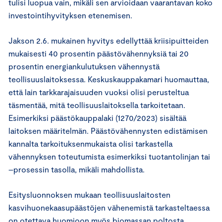
tulisi luopua vain, mikäli sen arvioidaan vaarantavan koko
investointihyvityksen etenemisen.
Jakson 2.6. mukainen hyvitys edellyttää kriisipuitteiden
mukaisesti 40 prosentin päästövähennyksiä tai 20
prosentin energiankulutuksen vähennystä
teollisuuslaitoksessa. Keskuskauppakamari huomauttaa,
että lain tarkkarajaisuuden vuoksi olisi perusteltua
täsmentää, mitä teollisuuslaitoksella tarkoitetaan.
Esimerkiksi päästökauppalaki (1270/2023) sisältää
laitoksen määritelmän. Päästövähennysten edistämisen
kannalta tarkoituksenmukaista olisi tarkastella
vähennyksen toteutumista esimerkiksi tuotantolinjan tai
–prosessin tasolla, mikäli mahdollista.
Esitysluonnoksen mukaan teollisuuslaitosten
kasvihuonekaasupäästöjen vähenemistä tarkasteltaessa
on otettava huomioon myös biomassan poltosta