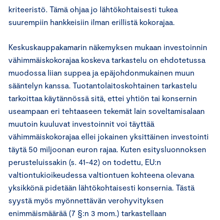
kriteeristö. Tämä ohjaa jo lähtökohtaisesti tukea
suurempiin hankkeisiin ilman erillistä kokorajaa.
Keskuskauppakamarin näkemyksen mukaan investoinnin
vähimmäiskokorajaa koskeva tarkastelu on ehdotetussa
muodossa liian suppea ja epäjohdonmukainen muun
sääntelyn kanssa. Tuotantolaitoskohtainen tarkastelu
tarkoittaa käytännössä sitä, ettei yhtiön tai konsernin
useampaan eri tehtaaseen tekemät lain soveltamisalaan
muutoin kuuluvat investoinnit voi täyttää
vähimmäiskokorajaa ellei jokainen yksittäinen investointi
täytä 50 miljoonan euron rajaa. Kuten esitysluonnoksen
perusteluissakin (s. 41-42) on todettu, EU:n
valtiontukioikeudessa valtiontuen kohteena olevana
yksikkönä pidetään lähtökohtaisesti konsernia. Tästä
syystä myös myönnettävän verohyvityksen
enimmäismäärää (7 §:n 3 mom.) tarkastellaan