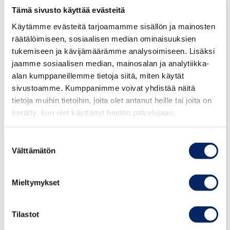
Tämä sivusto käyttää evästeitä
asetettuja rajauksia perusteltuina valtiontalouden tilanne
huomioon ottaen. Suhteellisen pitkä käyttöaika kuitenkin
Käytämme evästeitä tarjoamamme sisällön ja mainosten
heikentää investointihyvityksestä saatavan taloudellisen
räätälöimiseen, sosiaalisen median ominaisuuksien
tukemiseen ja kävijämäärämme analysoimiseen. Lisäksi
hyödyn nykyarvoa investointilaskemissa toisin kuin
jaamme sosiaalisen median, mainosalan ja analytiikka-
nopeammassa aikataulussa myönnettävä suora tuki.
alan kumppaneillemme tietoja siitä, miten käytät
sivustoamme. Kumppanimme voivat yhdistää näitä
Ehdotetuissa 27-28 §:ssä säädettäisiin
tietoja muihin tietoihin, joita olet antanut heille tai joita on
omistajanvaihdosten ja yritysjärjestelyiden
kerätty, kun olet käyttänyt heidän palvelujaan.
vaikutuksesta verohyvityksen vähentämiseen siten, että
verohyvityksen voisi menettää omistajanvaihdoksen tai
Suostumuksen
yritysjärjestelyn johdosta vastaavin edellytyksin kuin
Välttämätön
valinta
oikeuden tappion vähentämiseen.
Mieltymykset
Yrityksen omistajanvaihdostilanteissa investointihyvitys
lähtökohtaisesti menetettäisiin, mutta yrityksellä olisi
ilmeisesti mahdollisuus hakea Verohallinnolta
Tilastot
poikkeuslupaa verohyvityksen käyttämiseksi