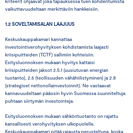
kriteerit ohjaavat joka tapauksessa tuen kohdentumista
vaikuttavuudeltaan merkittäviin hankkeisiin.
1.2 SOVELTAMISALAN LAAJUUS
Keskuskauppakamari kannattaa
investointiverohyvityksen kohdistamista laajasti
kriisipuitteiden (TCTF) sallimiin kohteisiin.
Esitysluonnoksen mukaan hyvitys kattaisi
kriisipuitteiden jaksot 2.5.1 (uusiutuvan energian
tuotanto), 2.6 (teollisuuden vähähiilistyminen) ja 2.8
(strategiset nettonollainvestoinnit). Ne vastaavat
kannavuudeltaan pääosin hyvin Suomessa suunniteltuja
puhtaan siirtymän investointeja.
Esitysluonnoksen mukaan sähköntuotanto on rajattu
kansallisesti verohyvityksen ulkopuolelle.
Keskuskauppakamari pitää rajausta perusteltuna, koska