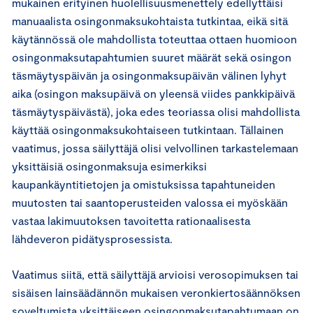
mukainen erityinen huolellisuusmenettely edellyttäisi
manuaalista osingonmaksukohtaista tutkintaa, eikä sitä
käytännössä ole mahdollista toteuttaa ottaen huomioon
osingonmaksutapahtumien suuret määrät sekä osingon
täsmäytyspäivän ja osingonmaksupäivän välinen lyhyt
aika (osingon maksupäivä on yleensä viides pankkipäivä
täsmäytyspäivästä), joka edes teoriassa olisi mahdollista
käyttää osingonmaksukohtaiseen tutkintaan. Tällainen
vaatimus, jossa säilyttäjä olisi velvollinen tarkastelemaan
yksittäisiä osingonmaksuja esimerkiksi
kaupankäyntitietojen ja omistuksissa tapahtuneiden
muutosten tai saantoperusteiden valossa ei myöskään
vastaa lakimuutoksen tavoitetta rationaalisesta
lähdeveron pidätysprosessista.
Vaatimus siitä, että säilyttäjä arvioisi verosopimuksen tai
sisäisen lainsäädännön mukaisen veronkiertosäännöksen
soveltumista yksittäiseen osingonmaksutapahtumaan on