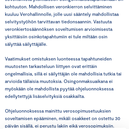
kohtuuton. Mahdollisen veronkierron selvittäminen
kuuluu Verohallinnolle, jolle uusi sääntely mahdollistaa
selvitystyöhön tarvittavan tiedonsaannin. Vastuuta
veronkiertosäännöksen soveltumisen arvioimisesta
yksittäisiin osinkotapahtumiin ei tule miltään osin
sälyttää säilyttäjälle.
Vaatimukset omistuksen luonteessa tapahtuneiden
muutosten tarkasteluun liittyen ovat erittäin
ongelmallisia, sillä ei säilyttäjän ole mahdollisia tutkia tai
arvioida tällaisia muutoksia. Osingonmaksuaikana ei
myöskään ole mahdollista pyytää ohjeluonnoksessa
edellytettyjä lisäselvityksiä osakkailta.
Ohjeluonnoksessa mainittu verosopimusetuuksien
soveltamisen epääminen, mikäli osakkeet on ostettu 30
päivän sisällä, ei perustu lakiin eikä verosopimuksiin.