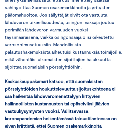
vahingoittaa Suomen osakemarkkinoita ja yritysten
pääomahuoltoa. Jos säilyttäjät eivät ota vastuuta
lähdeveron oikeellisuudesta, osingon maksaja joutuu
perimään lähdeveron varmuuden vuoksi
täysimääräisenä, vaikka osingonsaaja olisi oikeutettu
verosopimusetuuksiin. Mahdollisista
palautushakemuksista aiheutuisi kustannuksia toimijoille,
mikä vähentäisi ulkomaisten sijoittajien halukkuutta
sijoittaa suomalaisiin pörssiyhtiöihin.
Keskuskauppakamari katsoo, että suomalaisten
pörssiyhtiöiden houkuttelevuutta sijoituskohteena ei
saa heikentää lähdeveromenettelyyn liittyvien
hallinnollisten kustannusten tai epäselviksi jäävien
vastuukysymysten vuoksi. Vallitsevassa
koronapandemian heikentämässä taloustilanteessa on
aivan kriittistä, ettei Suomen osakemarkkinoita