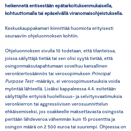
heikennetä entisestään epätarkoituksenmukaisella,
kohtuuttomalla tai epäselvällä viranomaisohjeistuksella.
Keskuskauppakamari kiinnittää huomiota erityisesti
seuraaviin ohjeluonnoksen kohtiin.
Ohjeluonnoksen sivulla 10 todetaan, että tilanteissa,
joissa säilyttäjä tietää tai sen olisi syytä tietää, että
osingonmaksutapahtumaan soveltuu kansallinen
veronkiertosäännös tai verosopimuksen
Principal
Purpose Test
-määräys, ei verosopimusetuuksia voida
myöntää lähteellä. Lisäksi kappaleessa 4.4. esitetään
säilyttäjille erityisiä huolellisuus- ja selvitysvaatimuksia
veronkierron tai aggressiivisen verosuunnittelun
ehkäisemiseksi, jos osakkeelle maksettavasta osingosta
peritään lähdeveroa vähemmän kuin 15 prosenttia ja
osingon määrä on 2 500 euroa tai suurempi. Ohjeessa on