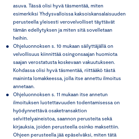
asuva. Tässä olisi hyvä täsmentää, miten
esimerkiksi Yhdysvalloissa kaksoiskansalaisuuden
perusteella yleisesti verovelvolliset täyttävät
tämän edellytyksen ja miten sitä sovelletaan
heihin.
Ohjeluonnoksen s. 10 mukaan säilyttäjällä on
velvollisuus kiinnittää osingonsaajan huomiota
saajan verostatusta koskevaan vakuutukseen.
Kohdassa olisi hyvä täsmentää, riittääkö tästä
maininta lomakkeessa, jolla itse annettu ilmoitus
annetaan.
Ohjeluonnoksen s. 11 mukaan itse annetun
ilmoituksen luotettavuuden todentamisessa on
hyödynnettävä osaketransaktion
selvittelyaineistoa, saannon perusteita sekä
kirjauksia, joiden perusteella osinko maksettiin.
Ohjeen perusteella jää epäselväksi, miten tätä