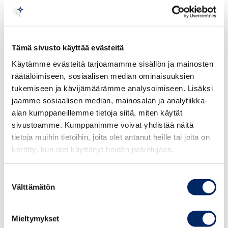
Keskuskauppakamarin näkemyksen mukaan Verohallinto
ei voi edellyttää säilyttäjältä tällaista toimenpidettä.
Ohjeluonnoksen mukainen 2 500 euron raja erityiseen
Tämä sivusto käyttää evästeitä
huolellisuusmenettelyyn kuuluvan osingon määrälle ei
Käytämme evästeitä tarjoamamme sisällön ja mainosten
perustu lakiin. Raja on suhteettoman alhainen ottaen
räätälöimiseen, sosiaalisen median ominaisuuksien
huomioon, että tavanomainen 15 %:n lähdevero 2 500
tukemiseen ja kävijämäärämme analysoimiseen. Lisäksi
euron suuruisesta osingosta olisi 375 euroa, ja erityistä
jaamme sosiaalisen median, mainosalan ja analytiikka-
huolellisuusmenettelyä sovellettaisiin vain tätä
alan kumppaneillemme tietoja siitä, miten käytät
sivustoamme. Kumppanimme voivat yhdistää näitä
alhaisemmalla prosentilla tehtyihin pidätyksiin. Jos
tietoja muihin tietoihin, joita olet antanut heille tai joita on
tällainen erityinen huolellisuusvelvollisuus nähdään
kerätty, kun olet käyttänyt heidän palvelujaan.
välttämättömäksi määrätä, tulisi rajan olla
Keskuskauppakamarin näkemyksen mukaan merkittävästi
Suostumuksen
korkeampi, vähintään 250 000 euroa.
Välttämätön
valinta
Keskuskauppakamarin näkemyksen mukaan
veronkiertosäännösten tulkinnan sälyttäminen
Mieltymykset