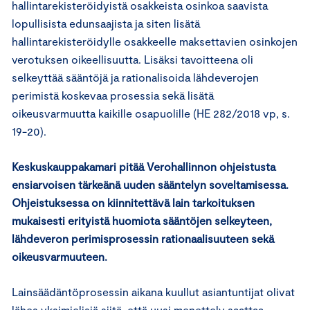
hallintarekisteröidyistä osakkeista osinkoa saavista
lopullisista edunsaajista ja siten lisätä
hallintarekisteröidylle osakkeelle maksettavien osinkojen
verotuksen oikeellisuutta. Lisäksi tavoitteena oli
selkeyttää sääntöjä ja rationalisoida lähdeverojen
perimistä koskevaa prosessia sekä lisätä
oikeusvarmuutta kaikille osapuolille (HE 282/2018 vp, s.
19-20).
Keskuskauppakamari pitää Verohallinnon ohjeistusta
ensiarvoisen tärkeänä uuden sääntelyn soveltamisessa.
Ohjeistuksessa on kiinnitettävä lain tarkoituksen
mukaisesti erityistä huomiota sääntöjen selkeyteen,
lähdeveron perimisprosessin rationaalisuuteen sekä
oikeusvarmuuteen.
Lainsäädäntöprosessin aikana kuullut asiantuntijat olivat
lähes yksimielisiä siitä, että uusi menettely saattaa