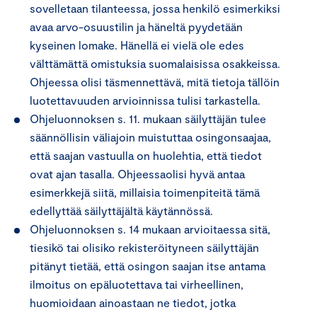
sovelletaan tilanteessa, jossa henkilö esimerkiksi
avaa arvo-osuustilin ja häneltä pyydetään
kyseinen lomake. Hänellä ei vielä ole edes
välttämättä omistuksia suomalaisissa osakkeissa.
Ohjeessa olisi täsmennettävä, mitä tietoja tällöin
luotettavuuden arvioinnissa tulisi tarkastella.
Ohjeluonnoksen s. 11. mukaan säilyttäjän tulee
säännöllisin väliajoin muistuttaa osingonsaajaa,
että saajan vastuulla on huolehtia, että tiedot
ovat ajan tasalla. Ohjeessaolisi hyvä antaa
esimerkkejä siitä, millaisia toimenpiteitä tämä
edellyttää säilyttäjältä käytännössä.
Ohjeluonnoksen s. 14 mukaan arvioitaessa sitä,
tiesikö tai olisiko rekisteröityneen säilyttäjän
pitänyt tietää, että osingon saajan itse antama
ilmoitus on epäluotettava tai virheellinen,
huomioidaan ainoastaan ne tiedot, jotka