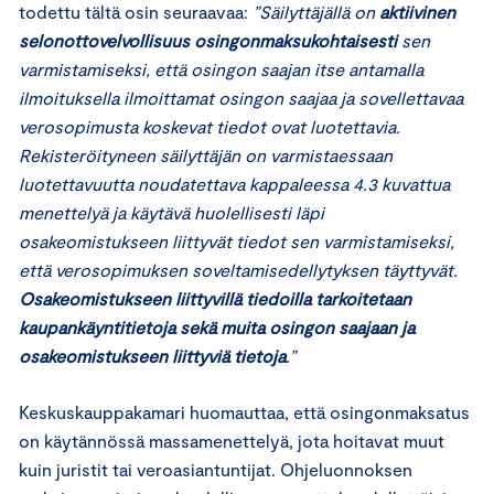
todettu tältä osin seuraavaa:
”Säilyttäjällä on
aktiivinen
selonottovelvollisuus osingonmaksukohtaisesti
sen
varmistamiseksi, että osingon saajan itse antamalla
ilmoituksella ilmoittamat osingon saajaa ja sovellettavaa
verosopimusta koskevat tiedot ovat luotettavia.
Rekisteröityneen säilyttäjän on varmistaessaan
luotettavuutta noudatettava kappaleessa 4.3 kuvattua
menettelyä ja käytävä huolellisesti läpi
osakeomistukseen liittyvät tiedot sen varmistamiseksi,
että verosopimuksen soveltamisedellytyksen täyttyvät.
Osakeomistukseen liittyvillä tiedoilla tarkoitetaan
kaupankäyntitietoja sekä muita osingon saajaan ja
osakeomistukseen liittyviä tietoja
.”
Keskuskauppakamari huomauttaa, että osingonmaksatus
on käytännössä massamenettelyä, jota hoitavat muut
kuin juristit tai veroasiantuntijat. Ohjeluonnoksen