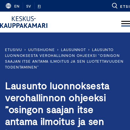
Skip
EN
SV
FI
ETSI
to
content
ETUSIVU
›
UUTISHUONE
›
LAUSUNNOT
›
LAUSUNTO
LUONNOKSESTA VEROHALLINNON OHJEEKSI ”OSINGON
SAAJAN ITSE ANTAMA ILMOITUS JA SEN LUOTETTAVUUDEN
TODENTAMINEN”
Lausunto luonnoksesta
verohallinnon ohjeeksi
”osingon saajan itse
antama ilmoitus ja sen