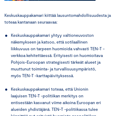
Keskuskauppakamari kiittää lausuntomahdollisuudesta ja
toteaa kantanaan seuraavaa:
Keskuskauppakamari yhtyy valtioneuvoston
näkemykseen ja katsoo, että sotilaallinen
liikkuvuus on tarpeen huomioida vahvasti TEN-T -
verkkoa kehitettäessä. Erityisesti on huomioitava
Pohjois-Euroopan strategisesti tärkeät alueet ja
muuttunut toiminta- ja turvallisuusympäristö,
myös TEN-T -karttapäivityksessä.
Keskuskauppakamari toteaa, että Unionin
laajuisen TEN-T -politiikan merkitys on
entisestään kasvanut viime aikoina Euroopan eri
alueiden yhdistäjänä. TEN-T -politiikassa tulee
kiinnittää nyt erityistä huomiota geopolitiikan