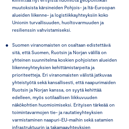
muutoksista kärsineiden Pohjois- ja Itä-Euroopan
alueiden liikenne- ja logistiikkayhteyksiin koko
Unionin turvallisuuden, huoltovarmuuden ja
resilienssin vahvistamiseksi.
Suomen viranomaisten on osaltaan edistettävä
sitä, että Suomen, Ruotsin ja Norjan välillä on
yhteinen suunnitelma koskien pohjoisten alueiden
liikenneyhteyksien kehittämistarpeita ja
prioriteetteja. Eri viranomaisten välistä jatkuvaa
yhteistyötä sekä kansallisesti, että naapurimaiden
Ruotsin ja Norjan kanssa, on syytä kehittää
edelleen, myös sotilaallisen liikkuvuuden
näkökohtien huomioimiseksi. Erityisen tärkeää on
toimintavarmojen tie- ja rautatieyhteyksien
varmistaminen naapuri-EU-maihin sekä satamien
infrastruktuurin ja takamaayhteyksien