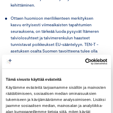
kehittäminen.
Ottaen huomioon meriliikenteen merkityksen
kasvu erityisesti viimeaikaisten tapahtumien
seurauksena, on tärkeää luoda pysyvät Itämeren
talviolosuhteet ja talvimerenkulun haasteet
tunnistavat poikkeukset EU-sääntelyyn. TEN-T -
asetuksen osalta Suomen tavoitteena tulee olla
mahdollisimman laaja satamien kattava verkko.
Sotilaallisen liikkuvuuden lisäksi TEN-T-politiikan
puitteissa on kiinnitettävä vielä nykyistäkin
Tämä sivusto käyttää evästeitä
enemmän huomiota energiamurroksen
Käytämme evästeitä tarjoamamme sisällön ja mainosten
tukemiseen liikennealalla. Vaihtoehtoisten
räätälöimiseen, sosiaalisen median ominaisuuksien
polttoaineiden infrastruktuurin nopea
tukemiseen ja kävijämäärämme analysoimiseen. Lisäksi
laajentaminen ja liikenteen sähköistäminen on
jaamme sosiaalisen median, mainosalan ja analytiikka-
tärkeää kaikkialla unionissa. Tarvitaan uusia
alan kumppaneillemme tietoja siitä, miten käytät