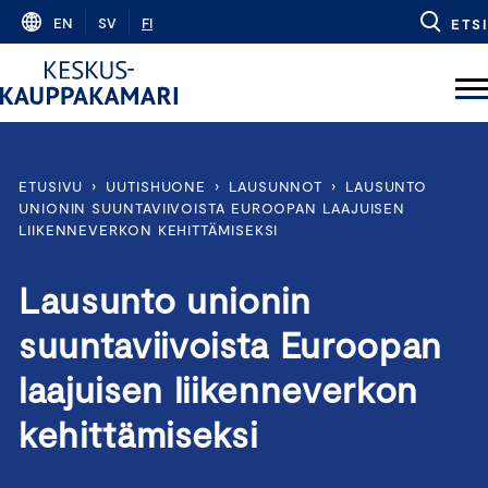
Skip
EN
SV
FI
ETSI
to
content
ETUSIVU
›
UUTISHUONE
›
LAUSUNNOT
›
LAUSUNTO
UNIONIN SUUNTAVIIVOISTA EUROOPAN LAAJUISEN
LIIKENNEVERKON KEHITTÄMISEKSI
Lausunto unionin
suuntaviivoista Euroopan
laajuisen liikenneverkon
kehittämiseksi