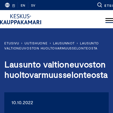
Skip
FI
EN
SV
ETSI
to
content
ETUSIVU
›
UUTISHUONE
›
LAUSUNNOT
›
LAUSUNTO
VALTIONEUVOSTON HUOLTOVARMUUSSELONTEOSTA
Lausunto valtioneuvoston
huoltovarmuusselonteosta
10.10.2022