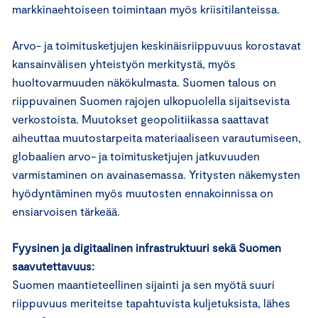
markkinaehtoiseen toimintaan myös kriisitilanteissa.
Arvo- ja toimitusketjujen keskinäisriippuvuus korostavat
kansainvälisen yhteistyön merkitystä, myös
huoltovarmuuden näkökulmasta. Suomen talous on
riippuvainen Suomen rajojen ulkopuolella sijaitsevista
verkostoista. Muutokset geopolitiikassa saattavat
aiheuttaa muutostarpeita materiaaliseen varautumiseen,
globaalien arvo- ja toimitusketjujen jatkuvuuden
varmistaminen on avainasemassa. Yritysten näkemysten
hyödyntäminen myös muutosten ennakoinnissa on
ensiarvoisen tärkeää.
Fyysinen ja digitaalinen infrastruktuuri sekä Suomen
saavutettavuus:
Suomen maantieteellinen sijainti ja sen myötä suuri
riippuvuus meriteitse tapahtuvista kuljetuksista, lähes