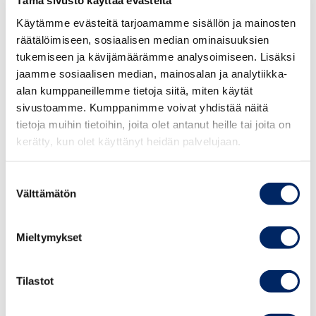
Tämä sivusto käyttää evästeitä
ovat lähellä toisiaan. Pienten yritysten tavoittaminen on
Käytämme evästeitä tarjoamamme sisällön ja mainosten
tärkeää, Suomen yrityksistä 97 % on alle 20 henkeä
räätälöimiseen, sosiaalisen median ominaisuuksien
työllistäviä yrityksiä, kun yli 100 henkeä työllistäviä on
tukemiseen ja kävijämäärämme analysoimiseen. Lisäksi
vain 0,4 %.
jaamme sosiaalisen median, mainosalan ja analytiikka-
alan kumppaneillemme tietoja siitä, miten käytät
Digitaalisuuden myötä hyökkääjä voi käyttää pientä
sivustoamme. Kumppanimme voivat yhdistää näitä
yritystä reittinä lopulliseen kohteeseen ja siksi yritysten
tietoja muihin tietoihin, joita olet antanut heille tai joita on
koolla ei ole merkitystä hyökkääjän silmissä ja sitä kautta
kerätty, kun olet käyttänyt heidän palvelujaan.
kaikki yritykset ovat yhtä merkityksellisiä digitaalisen
maanpuolustuksen kannalta. Keskuskauppakamari
Suostumuksen
korostaa näkemyksenään, että hyvän
Välttämätön
valinta
kyberturvallisuuden tason saavuttaminen vaatii jokaisen
digitaaliseen
Mieltymykset
yhteiskuntaan kytkeytyneen toimijan vastuuta.
Tilastot
EU-tason kehitys:
Keskuskauppakamarin näkemyksen mukaan toimivilla