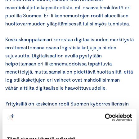
maantiekuljetuskapasiteetista, ml. osaava henkilöstö eri
puolilla Suomea. Eri liikennemuotojen roolit alueellisen
huoltovarmuuden ylläpitämisessä tulisi myös tunnistaa.
Keskuskauppakamari korostaa digitaalisuuden merkitystä
erottamattomana osana logistisia ketjuja ja niiden
sujuvuutta. Digitalisaation avulla pystytään
helpottamaan eri liikennemuodoissa tapahtuvia
menettelyjä, mutta samalla on pidettävä huolta siitä, että
logistiikkaketjujen eri vaiheet ovat mahdollisimman
vähän alttiita digitaaliselle haavoittuvuudelle.
Yrityksillä on keskeinen rooli Suomen kyberresilienssin
toteutumisessa. Ilman yrityselämän osallistumisen
mahdollistamista menetetään merkittävä osa
kyberpuolustuksen tehokkuutta. Suomi on verkottunut
pieni maa ja digitaalisen toiminnan kautta kaikki toimijat