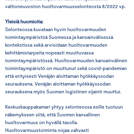
valtioneuvoston huoltovarmuusselonteosta 8/2022 vp.
Yleisiä huomioita:
Selonteossa kuvataan hyvin huoltovarmuuden
toimintaympäristöä Suomessa ja kansainvälisessä
kontekstissa sekä arvioidaan huoltovarmuuden
kehittämistarpeita nopeasti muuttuvassa
toimintaympäristössä. Huoltovarmuuden kansainvälinen
toimintaympäristö on muuttunut sekä covid-pandemian
että erityisesti Venäjän aloittaman hyökkäyssodan
seurauksena. Venäjän aloittaman hyökkäyssodan
seurauksena myös Suomen logistinen sijainti muuttui.
Keskuskauppakamari yhtyy selonteossa esille tuotuun
näkemykseen siitä, että Suomen kansallinen
huoltovarmuus on hyvällä tasolla.
Huoltovarmuustoiminta nojaa vahvasti