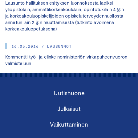
Lausunto hallituksen esityksen luonnoksesta laeiksi
yliopistolain, ammattikorkeakoululain, opintotukilain 4 §:n
ja korkeakouluopiskelijoiden opiskeluterveydenhuollosta
annetun lain 2 §:n muuttamisesta (tutkinto avoimena
korkeakouluopetuksena)
26.05.2026 / LAUSUNNOT
Kommentti työ- ja elinkeinoministeriön virkapuheenvuoron
valmisteluun
Uutishuone
Julkaisut
Vaikuttaminen