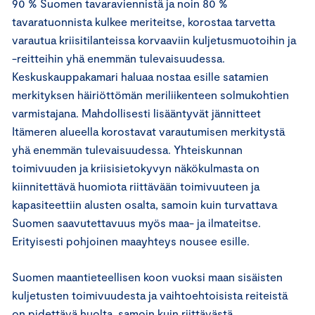
90 % Suomen tavaraviennistä ja noin 80 %
tavaratuonnista kulkee meriteitse, korostaa tarvetta
varautua kriisitilanteissa korvaaviin kuljetusmuotoihin ja
-reitteihin yhä enemmän tulevaisuudessa.
Keskuskauppakamari haluaa nostaa esille satamien
merkityksen häiriöttömän meriliikenteen solmukohtien
varmistajana. Mahdollisesti lisääntyvät jännitteet
Itämeren alueella korostavat varautumisen merkitystä
yhä enemmän tulevaisuudessa. Yhteiskunnan
toimivuuden ja kriisisietokyvyn näkökulmasta on
kiinnitettävä huomiota riittävään toimivuuteen ja
kapasiteettiin alusten osalta, samoin kuin turvattava
Suomen saavutettavuus myös maa- ja ilmateitse.
Erityisesti pohjoinen maayhteys nousee esille.
Suomen maantieteellisen koon vuoksi maan sisäisten
kuljetusten toimivuudesta ja vaihtoehtoisista reiteistä
on pidettävä huolta, samoin kuin riittävästä