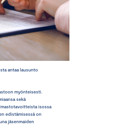
sta antaa lausunto
astoon myönteisesti.
omiaansa sekä
lmastotavoitteista isossa
den edistämisessä on
ttuna jäsenmaiden