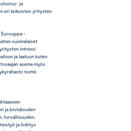
uolustus- ja
n eri kokoisten yritysten
i Eurooppa -
haiten suomalaiset
yritysten intressi
ailuun ja laatuun kuten
ettosaajan asema myös
kykyrahasto toimii
puhtaaseen
en ja biotalouden
n, turvallisuuden,
istyö ja linkitys