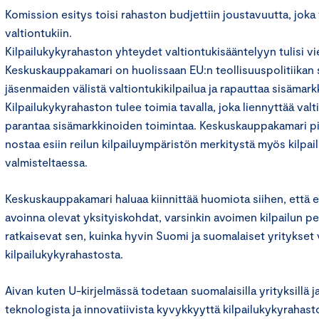
Komission esitys toisi rahaston budjettiin joustavuutta, joka 
valtiontukiin.
Kilpailukykyrahaston yhteydet valtiontukisääntelyyn tulisi vi
Keskuskauppakamari on huolissaan EU:n teollisuuspolitiikan 
jäsenmaiden välistä valtiontukikilpailua ja rapauttaa sisämar
Kilpailukykyrahaston tulee toimia tavalla, joka liennyttää valti
parantaa sisämarkkinoiden toimintaa. Keskuskauppakamari pi
nostaa esiin reilun kilpailuympäristön merkitystä myös kilpa
valmisteltaessa.
Keskuskauppakamari haluaa kiinnittää huomiota siihen, että e
avoinna olevat yksityiskohdat, varsinkin avoimen kilpailun p
ratkaisevat sen, kuinka hyvin Suomi ja suomalaiset yritykset
kilpailukykyrahastosta.
Aivan kuten U-kirjelmässä todetaan suomalaisilla yrityksillä j
teknologista ja innovatiivista kyvykkyyttä kilpailukykyrahast