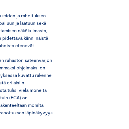
kkeiden ja rahoituksen
pailuun ja laatuun sekä
istamisen näkökulmasta,
pidettävä kiinni näistä
ohdista etenevät.
sen rahaston sateenvarjon
jemmaksi ohjelmaksi on
tyksessä kuvattu rakenne
tä erilaisiin
tä tulisi vielä monelta
tuin (ECA) on
rakenteeltaan monilta
n rahoituksen läpinäkyvyys