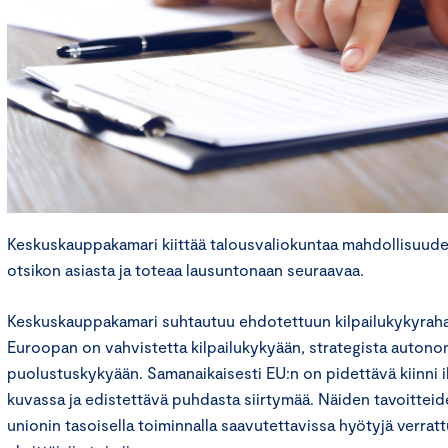
Keskuskauppakamari kiittää talousvaliokuntaa mahdollisuude
otsikon asiasta ja toteaa lausuntonaan seuraavaa.
Keskuskauppakamari suhtautuu ehdotettuun kilpailukykyrah
Euroopan on vahvistetta kilpailukykyään, strategista auton
puolustuskykyään. Samanaikaisesti EU:n on pidettävä kiinni i
kuvassa ja edistettävä puhdasta siirtymää. Näiden tavoittei
unionin tasoisella toiminnalla saavutettavissa hyötyjä verra