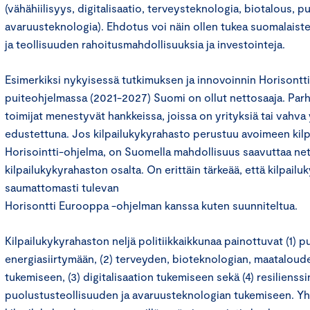
(vähähiilisyys, digitalisaatio, terveysteknologia, biotalous, p
avaruusteknologia). Ehdotus voi näin ollen tukea suomalaiste
ja teollisuuden rahoitusmahdollisuuksia ja investointeja.
Esimerkiksi nykyisessä tutkimuksen ja innovoinnin Horisontt
puiteohjelmassa (2021-2027) Suomi on ollut nettosaaja. Par
toimijat menestyvät hankkeissa, joissa on yrityksiä tai vahva 
edustettuna. Jos kilpailukykyrahasto perustuu avoimeen kilp
Horisointti-ohjelma, on Suomella mahdollisuus saavuttaa n
kilpailukykyrahaston osalta. On erittäin tärkeää, että kilpailu
saumattomasti tulevan
Horisontti Eurooppa -ohjelman kanssa kuten suunniteltua.
Kilpailukykyrahaston neljä politiikkaikkunaa painottuvat (1) 
energiasiirtymään, (2) terveyden, bioteknologian, maataloud
tukemiseen, (3) digitalisaation tukemiseen sekä (4) resilienssi
puolustusteollisuuden ja avaruusteknologian tukemiseen. Yhte