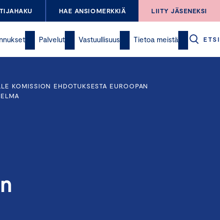
TIJAHAKU
HAE ANSIOMERKKIÄ
LIITY JÄSENEKSI
nnukset
Palvelut
Vastuullisuus
Tietoa meistä
ETSI
ALLE KOMISSION EHDOTUKSESTA EUROOPAN
JELMA
on