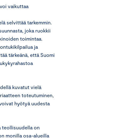
voi vaikuttaa
elä selvittää tarkemmin.
suunnasta, joka ruokkii
kkinoiden toimintaa.
ontukikilpailua ja
tää tärkeänä, että Suomi
ilukykyrahastoa
dellä kuvatut vielä
eriaatteen toteutuminen,
 voivat hyötyä uudesta
a teollisuudella on
on monilla osa-alueilla