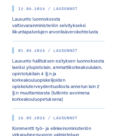
12.06.2026 / LAUSUNNOT
Lausunto luonnoksesta
valtiovarainministeriön selvitykseksi
liikuntapalvelujen arvonlisäverokohtelusta
01.06.2026 / LAUSUNNOT
Lausunto hallituksen esityksen luonnoksesta
laeiksi yliopistolain, ammattikorkeakoululain,
opintotukilain 4 §:n ja
korkeakouluopiskelijoiden
opiskeluterveydenhuollosta annetun lain 2
§:n muuttamisesta (tutkinto avoimena
korkeakouluopetuksena)
26.05.2026 / LAUSUNNOT
Kommentti työ- ja elinkeinoministeriön
virkapuheenvuoron valmisteluun