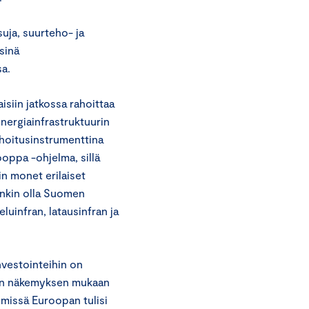
uja, suurteho- ja
sinä
sa.
isiin jatkossa rahoittaa
energiainfrastruktuurin
ahoitusinstrumenttina
oppa -ohjelma, sillä
in monet erilaiset
enkin olla Suomen
luinfran, latausinfran ja
nvestointeihin on
rin näkemyksen mukaan
lmissä Euroopan tulisi