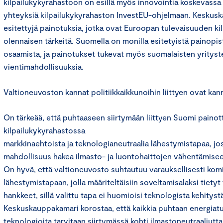
kilpailukykyrahastoon on esillä myös innovointia koskevassa pil
yhteyksiä kilpailukykyrahaston InvestEU-ohjelmaan. Keskus
esitettyjä painotuksia, jotka ovat Euroopan tulevaisuuden ki
olennaisen tärkeitä. Suomella on monilla esitetyistä painopis
osaamista, ja painotukset tukevat myös suomalaisten yrityst
vientimahdollisuuksia.
Valtioneuvoston kannat politiikkaikkunoihin liittyen ovat kan
On tärkeää, että puhtaaseen siirtymään liittyen Suomi painot
kilpailukykyrahastossa
markkinaehtoista ja teknologianeutraalia lähestymistapaa, jo
mahdollisuus hakea ilmasto- ja luontohaittojen vähentämiseen
On hyvä, että valtioneuvosto suhtautuu varauksellisesti kom
lähestymistapaan, jolla määriteltäisiin soveltamisalaksi tietyt
hankkeet, sillä valittu tapa ei huomioisi teknologista kehitys
Keskuskauppakamari korostaa, että kaikkia puhtaan energiat
teknologioita tarvitaan siirtymässä kohti ilmastoneutraaliutta