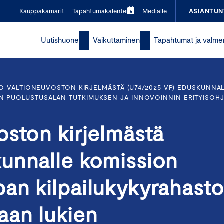
Kauppakamarit
Tapahtumakalenteri
Medialle
ASIANTUN
Uutishuone
Vaikuttaminen
Tapahtumat ja valme
O VALTIONEUVOSTON KIRJELMÄSTÄ (U74/2025 VP) EDUSKUNN
EN PUOLUSTUSALAN TUTKIMUKSEN JA INNOVOINNIN ERITYISOH
oston kirjelmästä
unnalle komission
an kilpailukykyrahast
aan lukien