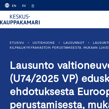
Skip
EN
SV
FI
to
content
ETUSIVU
›
UUTISHUONE
›
LAUSUNNOT
›
LAUSUNT
KILPAILUKYKYRAHASTON PERUSTAMISESTA, MUKAAN LUKI
Lausunto valtioneuv
(U74/2025 VP) edusk
ehdotuksesta Euroop
perustamisesta, muk