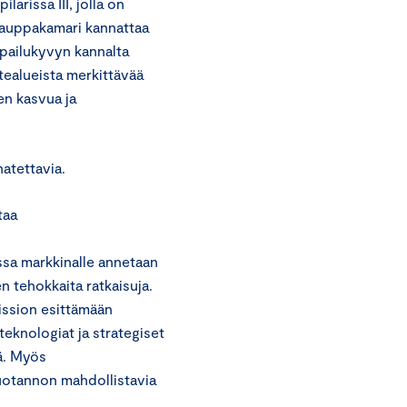
arissa III, jolla on
kauppakamari kannattaa
lpailukyvyn kannalta
tealueista merkittävää
en kasvua ja
natettavia.
taa
ssa markkinalle annetaan
 tehokkaita ratkaisuja.
ission esittämään
 teknologiat ja strategiset
tä. Myös
uotannon mahdollistavia
.