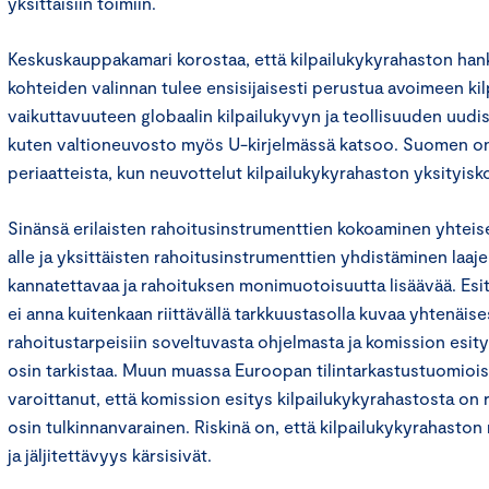
yksittäisiin toimiin.
Keskuskauppakamari korostaa, että kilpailukykyrahaston han
kohteiden valinnan tulee ensisijaisesti perustua avoimeen kil
vaikuttavuuteen globaalin kilpailukyvyn ja teollisuuden uud
kuten valtioneuvosto myös U-kirjelmässä katsoo. Suomen on 
periaatteista, kun neuvottelut kilpailukykyrahaston yksityisk
Sinänsä erilaisten rahoitusinstrumenttien kokoaminen yhtei
alle ja yksittäisten rahoitusinstrumenttien yhdistäminen laa
kannatettavaa ja rahoituksen monimuotoisuutta lisäävää. Esi
ei anna kuitenkaan riittävällä tarkkuustasolla kuvaa yhtenäises
rahoitustarpeisiin soveltuvasta ohjelmasta ja komission esitys
osin tarkistaa. Muun muassa Euroopan tilintarkastustuomiois
varoittanut, että komission esitys kilpailukykyrahastosta on 
osin tulkinnanvarainen. Riskinä on, että kilpailukykyrahasto
ja jäljitettävyys kärsisivät.