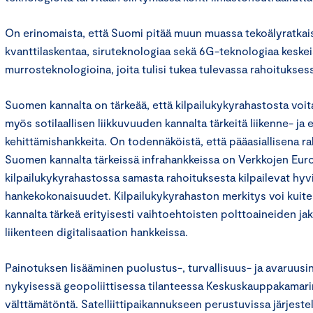
On erinomaista, että Suomi pitää muun muassa tekoälyratkais
kvanttilaskentaa, siruteknologiaa sekä 6G-teknologiaa keskei
murrosteknologioina, joita tulisi tukea tulevassa rahoitukses
Suomen kannalta on tärkeää, että kilpailukykyrahastosta voita
myös sotilaallisen liikkuvuuden kannalta tärkeitä liikenne- ja 
kehittämishankkeita. On todennäköistä, että pääasiallisena r
Suomen kannalta tärkeissä infrahankkeissa on Verkkojen Euro
kilpailukykyrahastossa samasta rahoituksesta kilpailevat hyv
hankekokonaisuudet. Kilpailukykyrahaston merkitys voi kuit
kannalta tärkeä erityisesti vaihtoehtoisten polttoaineiden jake
liikenteen digitalisaation hankkeissa.
Painotuksen lisääminen puolustus-, turvallisuus- ja avaruusi
nykyisessä geopoliittisessa tilanteessa Keskuskauppakama
välttämätöntä. Satelliittipaikannukseen perustuvissa järjeste