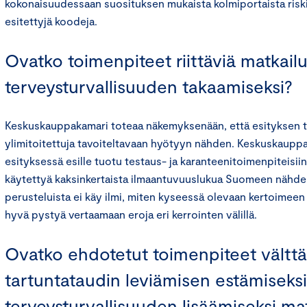
kokonaisuudessaan suosituksen mukaista kolmiportaista riskin
esitettyjä koodeja.
Ovatko toimenpiteet riittäviä matkail
terveysturvallisuuden takaamiseksi?
Keskuskauppakamari toteaa näkemyksenään, että esityksen 
ylimitoitettuja tavoiteltavaan hyötyyn nähden. Keskuskauppa
esityksessä esille tuotu testaus- ja karanteenitoimenpiteisiin 
käytettyä kaksinkertaista ilmaantuvuuslukua Suomeen nähden
perusteluista ei käy ilmi, miten kyseessä olevaan kertoimeen o
hyvä pystyä vertaamaan eroja eri kerrointen välillä.
Ovatko ehdotetut toimenpiteet vältt
tartuntataudin leviämisen estämiseks
terveysturvallisuuden lisäämiseksi mat