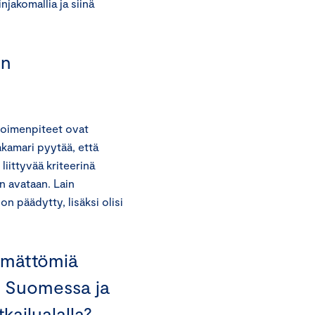
jakomallia ja siinä
un
toimenpiteet ovat
kamari pyytää, että
liittyvää kriteerinä
 avataan. Lain
n päädytty, lisäksi olisi
ämättömiä
i Suomessa ja
kailualalla?