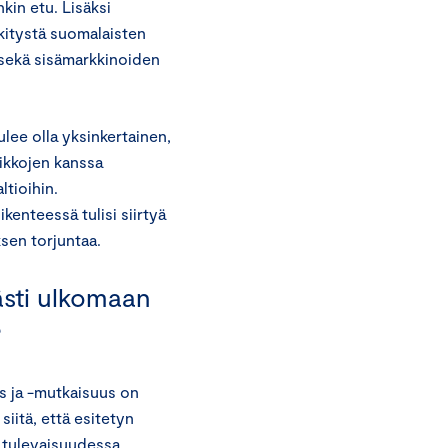
kin etu. Lisäksi
itystä suomalaisten
 sekä sisämarkkinoiden
ee olla yksinkertainen,
eikkojen kanssa
tioihin.
enteessä tulisi siirtyä
sen torjuntaa.
ästi ulkomaan
?
s ja -mutkaisuus on
iitä, että esitetyn
e tulevaisuudessa.