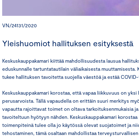
VN/24131/2020
Yleishuomiot hallituksen esityksestä
Keskuskauppakamari kiittää mahdollisuudesta lausua hallitu
eduskunnalle tartuntatautilain väliaikaisesta muuttamisesta
tukee hallituksen tavoitetta suojella väestöä ja estää COVID-
Keskuskauppakamari korostaa, että vapaa liikkuvuus on yksi
perusarvoista. Tällä vapaudella on erittäin suuri merkitys my
vapautta rajoittavat toimet on oltava tarkoituksenmukaisia ja
tavoiteltuun hyötyyn nähden. Keskuskauppakamari korostaa m
toimenpiteinä tulee olla jo käytössä olevat suojatoimet ja ni
tehostaminen, tämä osaltaan mahdollistaa terveysturvallisen 