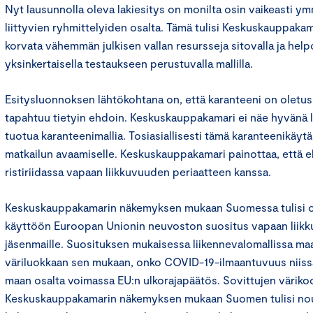
Nyt lausunnolla oleva lakiesitys on monilta osin vaikeasti 
liittyvien ryhmittelyiden osalta. Tämä tulisi Keskuskauppa
korvata vähemmän julkisen vallan resursseja sitovalla ja he
yksinkertaisella testaukseen perustuvalla mallilla.
Esitysluonnoksen lähtökohtana on, että karanteeni on oletus
tapahtuu tietyin ehdoin. Keskuskauppakamari ei näe hyvänä la
tuotua karanteenimallia. Tosiasiallisesti tämä karanteenikäy
matkailun avaamiselle. Keskuskauppakamari painottaa, että 
ristiriidassa vapaan liikkuvuuden periaatteen kanssa.
Keskuskauppakamarin näkemyksen mukaan Suomessa tulisi ot
käyttöön Euroopan Unionin neuvoston suositus vapaan liikk
jäsenmaille. Suosituksen mukaisessa liikennevalomallissa maa
väriluokkaan sen mukaan, onko COVID-19-ilmaantuvuus niissä
maan osalta voimassa EU:n ulkorajapäätös. Sovittujen väriko
Keskuskauppakamarin näkemyksen mukaan Suomen tulisi no