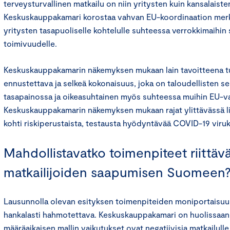
terveysturvallinen matkailu on niin yritysten kuin kansalaisten
Keskuskauppakamari korostaa vahvan EU-koordinaation merk
yritysten tasapuoliselle kohtelulle suhteessa verrokkimaihin
toimivuudelle.
Keskuskauppakamarin näkemyksen mukaan lain tavoitteena tul
ennustettava ja selkeä kokonaisuus, joka on taloudellisten s
tasapainossa ja oikeasuhtainen myös suhteessa muihin EU-val
Keskuskauppakamarin näkemyksen mukaan rajat ylittävässä liik
kohti riskiperustaista, testausta hyödyntävää COVID-19 viruk
Mahdollistavatko toimenpiteet riittäv
matkailijoiden saapumisen Suomeen
Lausunnolla olevan esityksen toimenpiteiden moniportaisuu
hankalasti hahmotettava. Keskuskauppakamari on huolissaan s
määräaikaisen mallin vaikutukset ovat negatiivisia matkailull