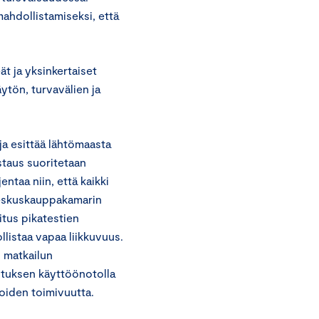
ahdollistamiseksi, että
 ja yksinkertaiset
ytön, turvavälien ja
ja esittää lähtömaasta
staus suoritetaan
ntaa niin, että kaikki
Keskuskauppakamarin
tus pikatestien
listaa vapaa liikkuvuus.
 matkailun
ituksen käyttöönotolla
oiden toimivuutta.