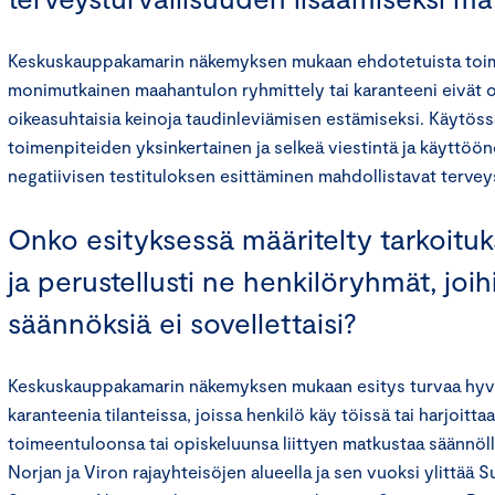
Keskuskauppakamarin näkemyksen mukaan ehdotetuista toim
monimutkainen maahantulon ryhmittely tai karanteeni eivät o
oikeasuhtaisia keinoja taudinleviämisen estämiseksi. Käytöss
toimenpiteiden yksinkertainen ja selkeä viestintä ja käyttö
negatiivisen testituloksen esittäminen mahdollistavat terveys
Onko esityksessä määritelty tarkoitu
ja perustellusti ne henkilöryhmät, joihi
säännöksiä ei sovellettaisi?
Keskuskauppakamarin näkemyksen mukaan esitys turvaa hyvin
karanteenia tilanteissa, joissa henkilö käy töissä tai harjoitt
toimeentuloonsa tai opiskeluunsa liittyen matkustaa säännöl
Norjan ja Viron rajayhteisöjen alueella ja sen vuoksi ylittää 