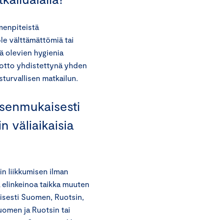
enpiteistä
le välttämättömiä tai
ä olevien hygienia
önotto yhdistettynä yhden
turvallisen matkailun.
ksenmukaisesti
n väliaikaisia
 liikkumisen ilman
aa elinkeinoa taikka muuten
lisesti Suomen, Ruotsin,
Suomen ja Ruotsin tai