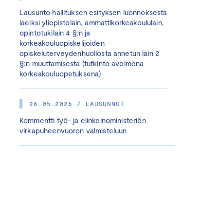
Lausunto hallituksen esityksen luonnoksesta
laeiksi yliopistolain, ammattikorkeakoululain,
opintotukilain 4 §:n ja
korkeakouluopiskelijoiden
opiskeluterveydenhuollosta annetun lain 2
§:n muuttamisesta (tutkinto avoimena
korkeakouluopetuksena)
26.05.2026 / LAUSUNNOT
Kommentti työ- ja elinkeinoministeriön
virkapuheenvuoron valmisteluun