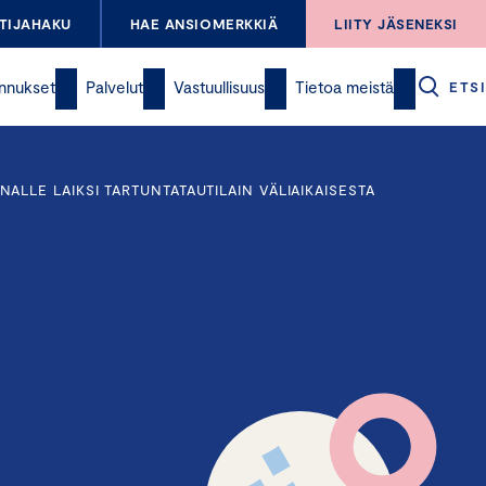
TIJAHAKU
HAE ANSIOMERKKIÄ
LIITY JÄSENEKSI
nnukset
Palvelut
Vastuullisuus
Tietoa meistä
ETSI
LE LAIKSI TARTUNTATAUTILAIN VÄLIAIKAISESTA