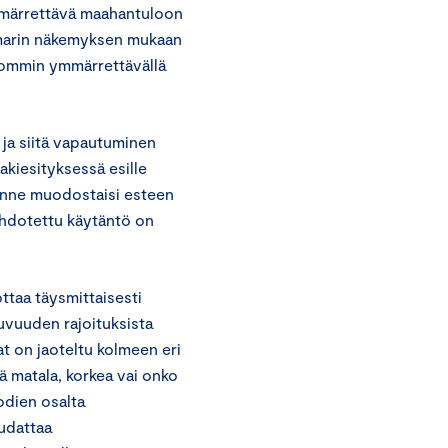
ymmärrettävä maahantuloon
kamarin näkemyksen mukaan
lpommin ymmärrettävällä
 ja siitä vapautuminen
kiesityksessä esille
tänne muodostaisi esteen
ehdotettu käytäntö on
taa täysmittaisesti
uvuuden rajoituksista
t on jaoteltu kolmeen eri
 matala, korkea vai onko
odien osalta
udattaa