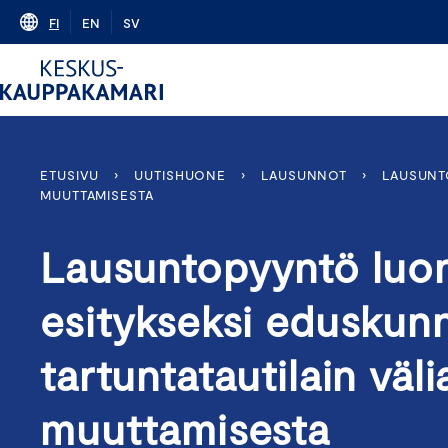
Skip
FI
EN
SV
to
content
ETUSIVU
›
UUTISHUONE
›
LAUSUNNOT
›
LAUSUNT
MUUTTAMISESTA
Lausuntopyyntö luon
esitykseksi eduskunna
tartuntatautilain väli
muuttamisesta