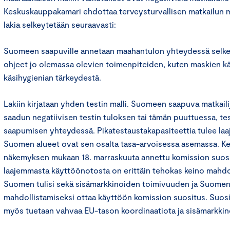
Keskuskauppakamari ehdottaa terveysturvallisen matkailun m
lakia selkeytetään seuraavasti:
Suomeen saapuville annetaan maahantulon yhteydessä selkeät
ohjeet jo olemassa olevien toimenpiteiden, kuten maskien kä
käsihygienian tärkeydestä.
Lakiin kirjataan yhden testin malli. Suomeen saapuva matkaili
saadun negatiivisen testin tuloksen tai tämän puuttuessa, te
saapumisen yhteydessä. Pikatestaustakapasiteettia tulee laaje
Suomen alueet ovat sen osalta tasa-arvoisessa asemassa. 
näkemyksen mukaan 18. marraskuuta annettu komission suosi
laajemmasta käyttöönotosta on erittäin tehokas keino mahdol
Suomen tulisi sekä sisämarkkinoiden toimivuuden ja Suomen
mahdollistamiseksi ottaa käyttöön komission suositus. Suos
myös tuetaan vahvaa EU-tason koordinaatiota ja sisämarkkin