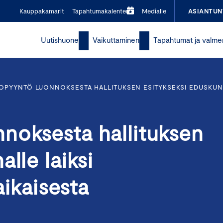
Kauppakamarit
Tapahtumakalenteri
Medialle
ASIANTUN
Uutishuone
Vaikuttaminen
Tapahtumat ja valme
OPYYNTÖ LUONNOKSESTA HALLITUKSEN ESITYKSEKSI EDUSKUNNAL
noksesta hallituksen
lle laiksi
aikaisesta