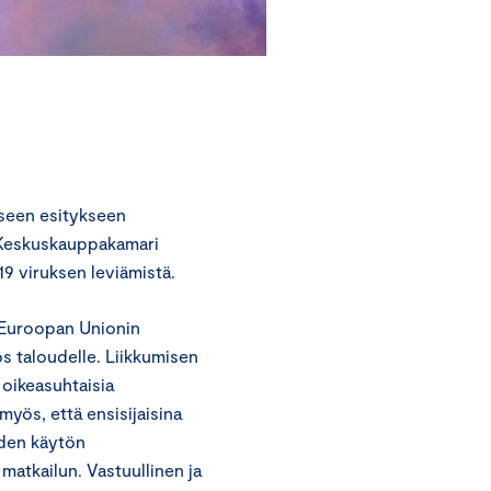
kseen esitykseen
. Keskuskauppakamari
19 viruksen leviämistä.
 Euroopan Unionin
ös taloudelle. Liikkumisen
 oikeasuhtaisia
yös, että ensisijaisina
iden käytön
matkailun. Vastuullinen ja