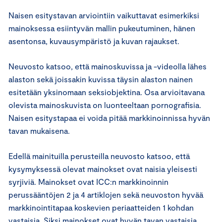
Naisen esitystavan arviointiin vaikuttavat esimerkiksi
mainoksessa esiintyvän mallin pukeutuminen, hänen
asentonsa, kuvausympäristö ja kuvan rajaukset.
Neuvosto katsoo, että mainoskuvissa ja -videolla lähes
alaston sekä joissakin kuvissa täysin alaston nainen
esitetään yksinomaan seksiobjektina. Osa arvioitavana
olevista mainoskuvista on luonteeltaan pornografisia.
Naisen esitystapaa ei voida pitää markkinoinnissa hyvän
tavan mukaisena.
Edellä mainituilla perusteilla neuvosto katsoo, että
kysymyksessä olevat mainokset ovat naisia yleisesti
syrjiviä. Mainokset ovat ICC:n markkinoinnin
perussääntöjen 2 ja 4 artiklojen sekä neuvoston hyvää
markkinointitapaa koskevien periaatteiden 1 kohdan
vastaisia. Siksi mainokset ovat hyvän tavan vastaisia.