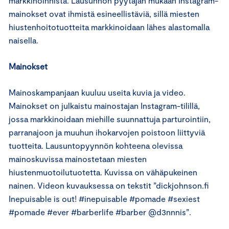
markkinoinnista. Lausunnon pyytäjän mukaan Instagram-
mainokset ovat ihmistä esineellistäviä, sillä miesten
hiustenhoitotuotteita markkinoidaan lähes alastomalla
naisella.
Mainokset
Mainoskampanjaan kuuluu useita kuvia ja video.
Mainokset on julkaistu mainostajan Instagram-tilillä,
jossa markkinoidaan miehille suunnattuja parturointiin,
parranajoon ja muuhun ihokarvojen poistoon liittyviä
tuotteita. Lausuntopyynnön kohteena olevissa
mainoskuvissa mainostetaan miesten
hiustenmuotoilutuotetta. Kuvissa on vähäpukeinen
nainen. Videon kuvauksessa on tekstit ”dickjohnson.fi
Inepuisable is out! #inepuisable #pomade #sexiest
#pomade #ever #barberlife #barber @d3nnnis”.