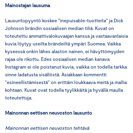
Mainostajan lausuma
Lausuntopyyntö koskee ”inepuisable-tuotteita” ja Dick
Johnson brändin sosiaalisen median tiliä. Kuvat on
toteutettu ammattivalokuvaajan kanssa ja vastaavanlaisia
kuvia löytyy useilta brändeiltä ympäri Suomea. Vaikka
kyseessä onkin lähes alaston nainen, ei hävyttömyyden
rajaa ole rikottu. Edes sosiaalisen median kanava
Instagram ei ole poistanut kuvia, vaikka on todella tarkka
sinne ladatusta sisällöstä. Asiakkaan kommentti
"esineellistämisestä" on erittäin loukkaava meitä ja mallia
kohtaan. Kuvat ovat todella tyylikkäitä ja hyvällä maulla
toteutettuja.
Mainonnan eettisen neuvoston lausunto
Mainonnan eettisen neuvoston tehtävä