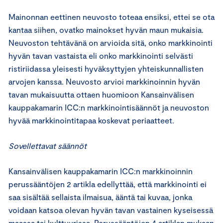
Mainonnan eettinen neuvosto toteaa ensiksi, ettei se ota
kantaa siihen, ovatko mainokset hyvän maun mukaisia.
Neuvoston tehtävänä on arvioida sitä, onko markkinointi
hyvän tavan vastaista eli onko markkinointi selvästi
ristiriidassa yleisesti hyväksyttyjen yhteiskunnallisten
arvojen kanssa. Neuvosto arvioi markkinoinnin hyvän
tavan mukaisuutta ottaen huomioon Kansainvälisen
kauppakamarin ICC:n markkinointisäännöt ja neuvoston
hyvää markkinointitapaa koskevat periaatteet.
Sovellettavat säännöt
Kansainvälisen kauppakamarin ICC:n markkinoinnin
perussääntöjen 2 artikla edellyttää, että markkinointi ei
saa sisältää sellaista ilmaisua, ääntä tai kuvaa, jonka
voidaan katsoa olevan hyvän tavan vastainen kyseisessä
maassa tai kulttuurissa. Perussääntöjen 4 artiklan mukaan