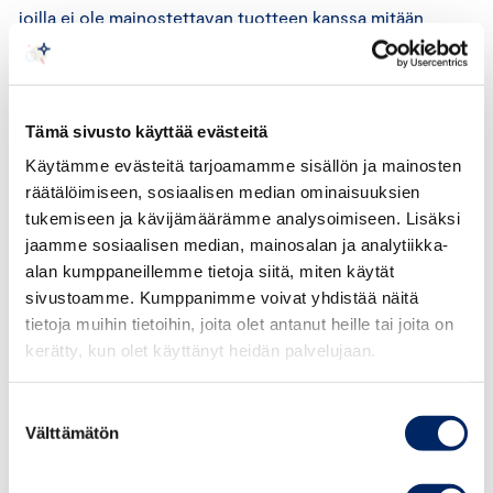
joilla ei ole mainostettavan tuotteen kanssa mitään
tekemistä.
Periaatteiden kohdan 3 mukaan mainos ei ole hyvän
markkinointitavan vastainen vain sen vuoksi, että siinä
Tämä sivusto käyttää evästeitä
esiintyy vähäpukeisia tai alastomia ihmisiä, jos heitä ei
Käytämme evästeitä tarjoamamme sisällön ja mainosten
ole kuvattu alentavalla, väheksyvällä tai halventavalla
räätälöimiseen, sosiaalisen median ominaisuuksien
tavalla.
tukemiseen ja kävijämäärämme analysoimiseen. Lisäksi
jaamme sosiaalisen median, mainosalan ja analytiikka-
alan kumppaneillemme tietoja siitä, miten käytät
Mainostettava tuote ja mainostajan käsitys asiasta
sivustoamme. Kumppanimme voivat yhdistää näitä
tietoja muihin tietoihin, joita olet antanut heille tai joita on
Lausuntopyynnön kohteena olevissa kuvissa
kerätty, kun olet käyttänyt heidän palvelujaan.
mainostetaan miesten hiustenmuotoilutuotetta.
Tuotepakkaus on esillä useimmissa mainoskuvissa.
Suostumuksen
Välttämätön
valinta
Mainostaja on vedonnut siihen, että kuvat ovat
tyylikkäitä ammattivalokuvaajan ottamia kuvia.