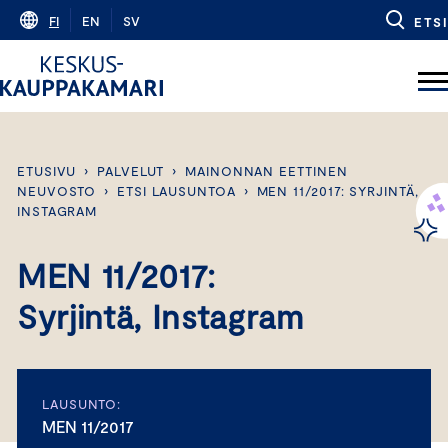
Skip
FI
EN
SV
ETSI
to
content
ETUSIVU
›
PALVELUT
›
MAINONNAN EETTINEN
NEUVOSTO
›
ETSI LAUSUNTOA
›
MEN 11/2017: SYRJINTÄ,
INSTAGRAM
MEN 11/2017:
Syrjintä, Instagram
LAUSUNTO:
MEN 11/2017