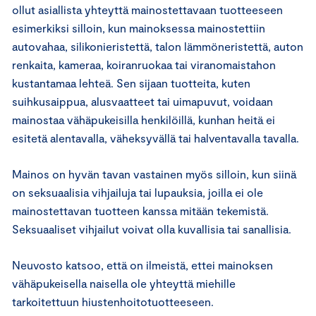
ollut asiallista yhteyttä mainostettavaan tuotteeseen
esimerkiksi silloin, kun mainoksessa mainostettiin
autovahaa, silikonieristettä, talon lämmöneristettä, auton
renkaita, kameraa, koiranruokaa tai viranomaistahon
kustantamaa lehteä. Sen sijaan tuotteita, kuten
suihkusaippua, alusvaatteet tai uimapuvut, voidaan
mainostaa vähäpukeisilla henkilöillä, kunhan heitä ei
esitetä alentavalla, väheksyvällä tai halventavalla tavalla.
Mainos on hyvän tavan vastainen myös silloin, kun siinä
on seksuaalisia vihjailuja tai lupauksia, joilla ei ole
mainostettavan tuotteen kanssa mitään tekemistä.
Seksuaaliset vihjailut voivat olla kuvallisia tai sanallisia.
Neuvosto katsoo, että on ilmeistä, ettei mainoksen
vähäpukeisella naisella ole yhteyttä miehille
tarkoitettuun hiustenhoitotuotteeseen.