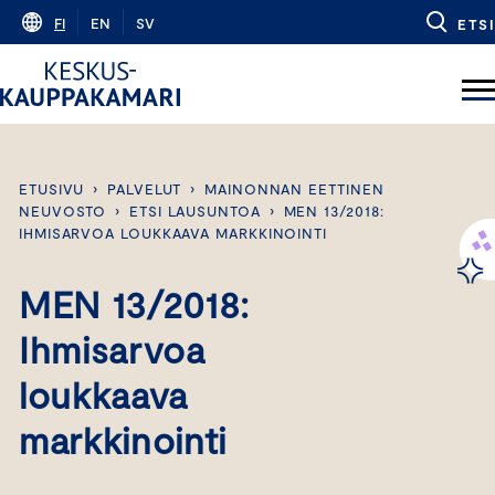
Skip
FI
EN
SV
ETSI
to
content
ETUSIVU
›
PALVELUT
›
MAINONNAN EETTINEN
NEUVOSTO
›
ETSI LAUSUNTOA
›
MEN 13/2018:
IHMISARVOA LOUKKAAVA MARKKINOINTI
MEN 13/2018:
Ihmisarvoa
loukkaava
markkinointi