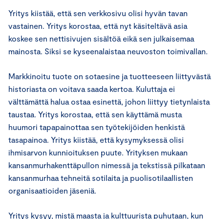
Yritys kiistää, että sen verkkosivu olisi hyvän tavan
vastainen. Yritys korostaa, että nyt käsiteltävä asia
koskee sen nettisivujen sisältöä eikä sen julkaisemaa
mainosta. Siksi se kyseenalaistaa neuvoston toimivallan.
Markkinoitu tuote on sotaesine ja tuotteeseen liittyvästä
historiasta on voitava saada kertoa. Kuluttaja ei
välttämättä halua ostaa esinettä, johon liittyy tietynlaista
taustaa. Yritys korostaa, että sen käyttämä musta
huumori tapapainottaa sen työtekijöiden henkistä
tasapainoa. Yritys kiistää, että kysymyksessä olisi
ihmisarvon kunnioituksen puute. Yrityksen mukaan
kansanmurhakenttäpullon nimessä ja tekstissä pilkataan
kansanmurhaa tehneitä sotilaita ja puolisotilaallisten
organisaatioiden jäseniä.
Yritys kysyy, mistä maasta ja kulttuurista puhutaan, kun