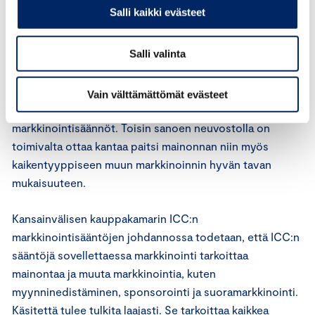
verkkosivuista, joilla kerrotaan yrityksen tarjoamien
Salli kaikki evästeet
tuotteiden historiasta.
Salli valinta
Mainonnan eettisen neuvoston sääntöjen 1 §:n mukaan
sen tehtävänä on antaa lausuntoja siitä, onko mainos tai
muu menettely markkinoinnissa hyvän tavan vastaista
Vain välttämättömät evästeet
ottaen huomioon Kansainvälisen kauppakamarin
markkinointisäännöt. Toisin sanoen neuvostolla on
toimivalta ottaa kantaa paitsi mainonnan niin myös
kaikentyyppiseen muun markkinoinnin hyvän tavan
mukaisuuteen.
Kansainvälisen kauppakamarin ICC:n
markkinointisääntöjen johdannossa todetaan, että ICC:n
sääntöjä sovellettaessa markkinointi tarkoittaa
mainontaa ja muuta markkinointia, kuten
myynninedistäminen, sponsorointi ja suoramarkkinointi.
Käsitettä tulee tulkita laajasti. Se tarkoittaa kaikkea