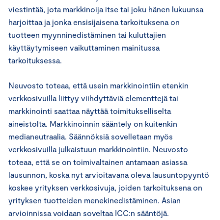
viestintää, jota markkinoija itse tai joku hänen lukuunsa
harjoittaa ja jonka ensisijaisena tarkoituksena on
tuotteen myynninedistäminen tai kuluttajien
käyttäytymiseen vaikuttaminen mainitussa
tarkoituksessa.
Neuvosto toteaa, että usein markkinointiin etenkin
verkkosivuilla liittyy viihdyttäviä elementtejä tai
markkinointi saattaa näyttää toimitukselliselta
aineistolta. Markkinoinnin sääntely on kuitenkin
medianeutraalia. Säännöksiä sovelletaan myös
verkkosivuilla julkaistuun markkinointiin. Neuvosto
toteaa, että se on toimivaltainen antamaan asiassa
lausunnon, koska nyt arvioitavana oleva lausuntopyyntö
koskee yrityksen verkkosivuja, joiden tarkoituksena on
yrityksen tuotteiden menekinedistäminen. Asian
arvioinnissa voidaan soveltaa ICC:n sääntöjä.