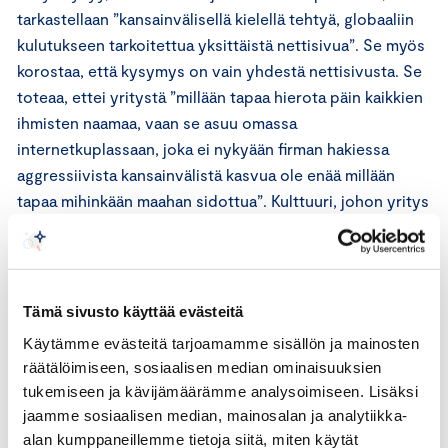
tarkastellaan ”kansainvälisellä kielellä tehtyä, globaaliin
kulutukseen tarkoitettua yksittäistä nettisivua”. Se myös
korostaa, että kysymys on vain yhdestä nettisivusta. Se
toteaa, ettei yritystä ”millään tapaa hierota päin kaikkien
ihmisten naamaa, vaan se asuu omassa
internetkuplassaan, joka ei nykyään firman hakiessa
aggressiivista kansainvälistä kasvua ole enää millään
tapaa mihinkään maahan sidottua”. Kulttuuri, johon yritys
kuuluu, ymmärtää huumoria eikä loukkaannu herkästi.
Kulttuuri on myös hyvin laaja: yritys tavoittaa
kuukausittain eri tavoin yli miljoona ihmistä.
Tämä sivusto käyttää evästeitä
Yrityksen mukaan ICC:n säännöt ovat osa vanhaa
Käytämme evästeitä tarjoamamme sisällön ja mainosten
maailmaa, jossa kaupallinen viesti on tiukasti erotettu
räätälöimiseen, sosiaalisen median ominaisuuksien
tietoa antavasta tai viihteellisestä sisällöstä. ICC:n
tukemiseen ja kävijämäärämme analysoimiseen. Lisäksi
säännöt perustuvat oletukseen, että jonkin asian ilmaisu
jaamme sosiaalisen median, mainosalan ja analytiikka-
taiteellisessa sisällössä on ok, mutta saman sisällön
alan kumppaneillemme tietoja siitä, miten käytät