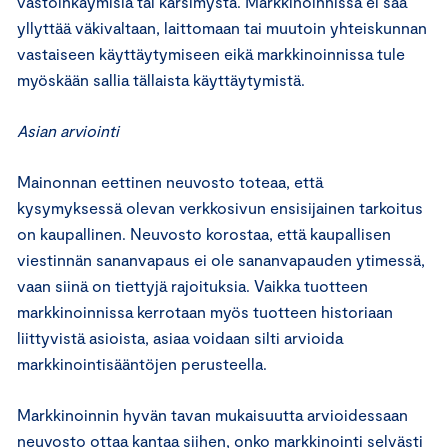
vastoinkäymisiä tai kärsimystä. Markkinoinnissa ei saa
yllyttää väkivaltaan, laittomaan tai muutoin yhteiskunnan
vastaiseen käyttäytymiseen eikä markkinoinnissa tule
myöskään sallia tällaista käyttäytymistä.
Asian arviointi
Mainonnan eettinen neuvosto toteaa, että
kysymyksessä olevan verkkosivun ensisijainen tarkoitus
on kaupallinen. Neuvosto korostaa, että kaupallisen
viestinnän sananvapaus ei ole sananvapauden ytimessä,
vaan siinä on tiettyjä rajoituksia. Vaikka tuotteen
markkinoinnissa kerrotaan myös tuotteen historiaan
liittyvistä asioista, asiaa voidaan silti arvioida
markkinointisääntöjen perusteella.
Markkinoinnin hyvän tavan mukaisuutta arvioidessaan
neuvosto ottaa kantaa siihen, onko markkinointi selvästi