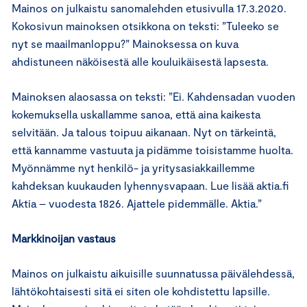
Mainos on julkaistu sanomalehden etusivulla 17.3.2020.
Kokosivun mainoksen otsikkona on teksti: ”Tuleeko se
nyt se maailmanloppu?” Mainoksessa on kuva
ahdistuneen näköisestä alle kouluikäisestä lapsesta.
Mainoksen alaosassa on teksti: ”Ei. Kahdensadan vuoden
kokemuksella uskallamme sanoa, että aina kaikesta
selvitään. Ja talous toipuu aikanaan. Nyt on tärkeintä,
että kannamme vastuuta ja pidämme toisistamme huolta.
Myönnämme nyt henkilö- ja yritysasiakkaillemme
kahdeksan kuukauden lyhennysvapaan. Lue lisää aktia.fi
Aktia – vuodesta 1826. Ajattele pidemmälle. Aktia.”
Markkinoijan vastaus
Mainos on julkaistu aikuisille suunnatussa päivälehdessä,
lähtökohtaisesti sitä ei siten ole kohdistettu lapsille.