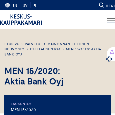
Skip
EN
SV
FI
ETSI
to
content
ETUSIVU
›
PALVELUT
›
MAINONNAN EETTINEN
NEUVOSTO
›
ETSI LAUSUNTOA
›
MEN 15/2020: AKTIA
BANK OYJ
MEN 15/2020:
Aktia Bank Oyj
LAUSUNTO:
MEN 15/2020