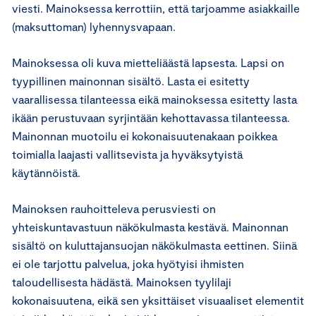
viesti. Mainoksessa kerrottiin, että tarjoamme asiakkaille
(maksuttoman) lyhennysvapaan.
Mainoksessa oli kuva mietteliäästä lapsesta. Lapsi on
tyypillinen mainonnan sisältö. Lasta ei esitetty
vaarallisessa tilanteessa eikä mainoksessa esitetty lasta
ikään perustuvaan syrjintään kehottavassa tilanteessa.
Mainonnan muotoilu ei kokonaisuutenakaan poikkea
toimialla laajasti vallitsevista ja hyväksytyistä
käytännöistä.
Mainoksen rauhoitteleva perusviesti on
yhteiskuntavastuun näkökulmasta kestävä. Mainonnan
sisältö on kuluttajansuojan näkökulmasta eettinen. Siinä
ei ole tarjottu palvelua, joka hyötyisi ihmisten
taloudellisesta hädästä. Mainoksen tyylilaji
kokonaisuutena, eikä sen yksittäiset visuaaliset elementit