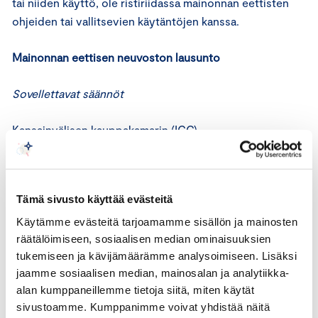
tai niiden käyttö, ole ristiriidassa mainonnan eettisten
ohjeiden tai vallitsevien käytäntöjen kanssa.
Mainonnan eettisen neuvoston lausunto
Sovellettavat säännöt
Kansainvälisen kauppakamarin (ICC)
markkinointisääntöjen määritelmän mukaan lapsi
tarkoittaa alle 13-vuotiasta henkilöä.
Tämä sivusto käyttää evästeitä
ICC:n markkinoinnin perussääntöjen 1 artiklan mukaan
markkinoinnissa on otettava huomioon yhteiskunnallinen
Käytämme evästeitä tarjoamamme sisällön ja mainosten
räätälöimiseen, sosiaalisen median ominaisuuksien
ja ammatillinen vastuu asianmukaisella tavalla.
tukemiseen ja kävijämäärämme analysoimiseen. Lisäksi
jaamme sosiaalisen median, mainosalan ja analytiikka-
ICC:n markkinoinnin perussääntöjen 2 artiklan mukaan
alan kumppaneillemme tietoja siitä, miten käytät
markkinoinnissa ei tule ilman perusteltua syytä käyttää
sivustoamme. Kumppanimme voivat yhdistää näitä
hyväksi pelkoa, vastoinkäymisiä tai kärsimystä.