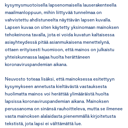
kysymysmuotoisella lapsenomaisella lauserakenteella
maailmanloppuun, mihin liittyvää tunnelmaa on
vahvistettu ahdistuneelta näyttävän lapsen kuvalla.
Lapsen kuvaa on siten käytetty yksinomaan mainoksen
tehokeinona tavalla, jota ei voida kuvatun kaltaisessa
asiayhteydessä pitää asianmukaisena menettelynä,
ottaen erityisesti huomioon, että mainos on julkaistu
yhteiskunnassa laajaa huolta herättäneen
koronaviruspandemian aikana.
Neuvosto toteaa lisäksi, että mainoksessa esitettyyn
kysymykseen annetusta kieltävästä vastauksesta
huolimatta mainos voi herättää ylimääräistä huolta
lapsissa koronaviruspandemian aikana. Mainoksen
perussanoma on sinänsä rauhoitteleva, mutta se ilmenee
vasta mainoksen alalaidasta pienemmällä kirjoitetusta
tekstistä, jota lapsi ei välttämättä lue.