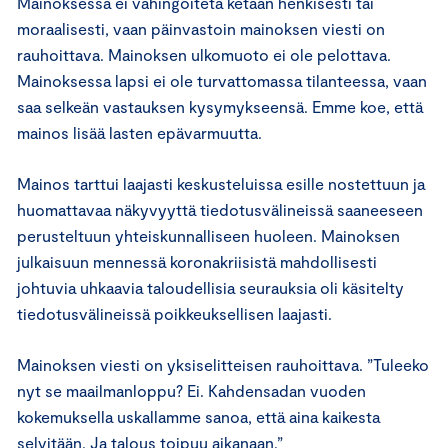
Mainoksessa ei vahingoiteta ketään henkisesti tai
moraalisesti, vaan päinvastoin mainoksen viesti on
rauhoittava. Mainoksen ulkomuoto ei ole pelottava.
Mainoksessa lapsi ei ole turvattomassa tilanteessa, vaan
saa selkeän vastauksen kysymykseensä. Emme koe, että
mainos lisää lasten epävarmuutta.
Mainos tarttui laajasti keskusteluissa esille nostettuun ja
huomattavaa näkyvyyttä tiedotusvälineissä saaneeseen
perusteltuun yhteiskunnalliseen huoleen. Mainoksen
julkaisuun mennessä koronakriisistä mahdollisesti
johtuvia uhkaavia taloudellisia seurauksia oli käsitelty
tiedotusvälineissä poikkeuksellisen laajasti.
Mainoksen viesti on yksiselitteisen rauhoittava. ”Tuleeko
nyt se maailmanloppu? Ei. Kahdensadan vuoden
kokemuksella uskallamme sanoa, että aina kaikesta
selvitään. Ja talous toipuu aikanaan.”