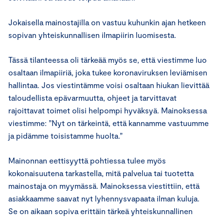
Jokaisella mainostajilla on vastuu kuhunkin ajan hetkeen
sopivan yhteiskunnallisen ilmapiirin luomisesta.
Tässä tilanteessa oli tärkeää myös se, että viestimme luo
osaltaan ilmapiiriä, joka tukee koronaviruksen leviämisen
hallintaa. Jos viestintämme voisi osaltaan hiukan lievittää
taloudellista epävarmuutta, ohjeet ja tarvittavat
rajoittavat toimet olisi helpompi hyväksyä. Mainoksessa
viestimme: ”Nyt on tärkeintä, että kannamme vastuumme
ja pidämme toisistamme huolta.”
Mainonnan eettisyyttä pohtiessa tulee myös
kokonaisuutena tarkastella, mitä palvelua tai tuotetta
mainostaja on myymässä. Mainoksessa viestittiin, että
asiakkaamme saavat nyt lyhennysvapaata ilman kuluja.
Se on aikaan sopiva erittäin tärkeä yhteiskunnallinen