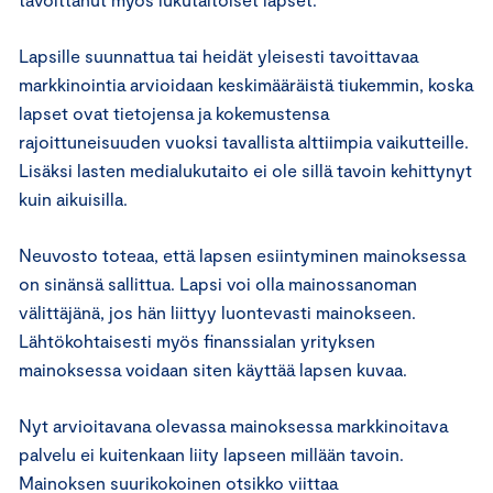
Lapsille suunnattua tai heidät yleisesti tavoittavaa
markkinointia arvioidaan keskimääräistä tiukemmin, koska
lapset ovat tietojensa ja kokemustensa
rajoittuneisuuden vuoksi tavallista alttiimpia vaikutteille.
Lisäksi lasten medialukutaito ei ole sillä tavoin kehittynyt
kuin aikuisilla.
Neuvosto toteaa, että lapsen esiintyminen mainoksessa
on sinänsä sallittua. Lapsi voi olla mainossanoman
välittäjänä, jos hän liittyy luontevasti mainokseen.
Lähtökohtaisesti myös finanssialan yrityksen
mainoksessa voidaan siten käyttää lapsen kuvaa.
Nyt arvioitavana olevassa mainoksessa markkinoitava
palvelu ei kuitenkaan liity lapseen millään tavoin.
Mainoksen suurikokoinen otsikko viittaa