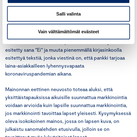
Asiassa on kysymys pankin markkinoinnista. Mainos on
julkaistu kokosivun mainoksena sanomalehden
Salli valinta
etusivulla. Mainoksen otsikkona on teksti: ”Tuleeko se
nyt se maailmanloppu?” Mainoksessa on isokokoinen
Vain välttämättömät evästeet
kuva alle kouluikäisestä lapsesta, jonka ilme voidaan
tulkita ahdistuneeksi. Alempana on suurella kirjasinkoolla
esitetty sana ”Ei” ja muuta pienemmällä kirjasinkoolla
esitettyä tekstiä, jonka viestinä on, että pankki tarjoaa
laina-asiakkailleen lyhennysvapaata
koronaviruspandemian aikana.
Mainonnan eettinen neuvosto toteaa aluksi, että
yksittäistapauksissa aikuisille suunnattua markkinointia
voidaan arvioida kuin lapsille suunnattua markkinointia,
jos markkinointi tavoittaa lapset yleisesti. Kysymyksessä
oleva isokokoinen mainos, jossa on lapsen kuva, on
julkaistu sanomalehden etusivulla, jolloin se on
tavoittanut myös lukutaitoiset lapset.