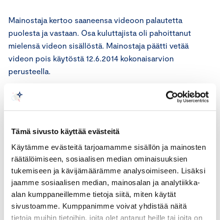
Mainostaja kertoo saaneensa videoon palautetta
puolesta ja vastaan. Osa kuluttajista oli pahoittanut
mielensä videon sisällöstä. Mainostaja päätti vetää
videon pois käytöstä 12.6.2014 kokonaisarvion
perusteella.
Mainonnan eettisen neuvoston lausunto
Kansainvälisen kauppakamarin (ICC) markkinoinnin
Tämä sivusto käyttää evästeitä
perussääntöjen 1 artiklan mukaan markkinoinnin on
oltava lain ja hyvän tavan mukaista. Perussääntöjen 2
Käytämme evästeitä tarjoamamme sisällön ja mainosten
räätälöimiseen, sosiaalisen median ominaisuuksien
artikla edellyttää, että markkinointi ei saa sisältää
tukemiseen ja kävijämäärämme analysoimiseen. Lisäksi
sellaista ilmaisua, ääntä tai kuvaa, jonka voidaan katsoa
jaamme sosiaalisen median, mainosalan ja analytiikka-
olevan hyvän tavan vastainen kyseisessä maassa tai
alan kumppaneillemme tietoja siitä, miten käytät
kulttuurissa. 4 artiklan mukaan markkinoinnissa on
sivustoamme. Kumppanimme voivat yhdistää näitä
kunnioitettava ihmisarvoa. Markkinoinnissa ei saa sallia
tietoja muihin tietoihin, joita olet antanut heille tai joita on