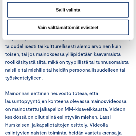
Salli valinta
Neuvoston hyvää markkinointitapaa koskevien
periaatteiden 2 kohdan mukaan mainos on hyvän
Vain välttämättömät evästeet
markkinointitavan vastainen, jos siinä väitetään tai
vihjataan, että toisen sukupuolen asema on sosiaalisesti,
taloudellisesti tai kultturellisesti alempiarvoinen kuin
toisen, tai jos mainoksessa ylläpidetään kaavamaista
roolikäsitystä siitä, mikä on tyypillistä tai tunnusomaista
naisille tai miehille tai heidän persoonallisuudelleen tai
työskentelylleen.
Mainonnan eettinen neuvosto toteaa, että
lausuntopyyntöjen kohteena olevassa mainosvideossa
on mainostettu jalkapallon MM-kisaveikkausta. Videon
keskiössä on ollut siinä esiintyvän miehen, Lassi
Hurskaisen, jalkapallotaitojen esittely. Videolla
esiintyvien naisten toiminta, heidän vaatetuksensa ja