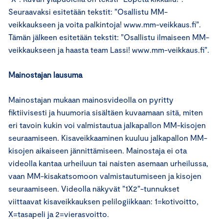
Seuraavaksi esitetään tekstit: ”Osallistu MM-
veikkaukseen ja voita palkintoja! www.mm-veikkaus.fi”.
Tämän jälkeen esitetään tekstit: ”Osallistu ilmaiseen MM-
veikkaukseen ja haasta team Lassi! www.mm-veikkaus.fi”.
Mainostajan lausuma
Mainostajan mukaan mainosvideolla on pyritty
fiktiivisesti ja huumoria sisältäen kuvaamaan sitä, miten
eri tavoin kukin voi valmistautua jalkapallon MM-kisojen
seuraamiseen. Kisaveikkaaminen kuuluu jalkapallon MM-
kisojen aikaiseen jännittämiseen. Mainostaja ei ota
videolla kantaa urheiluun tai naisten asemaan urheilussa,
vaan MM-kisakatsomoon valmistautumiseen ja kisojen
seuraamiseen. Videolla näkyvät ”1X2”-tunnukset
viittaavat kisaveikkauksen pelilogiikkaan: 1=kotivoitto,
X=tasapeli ja 2=vierasvoitto.