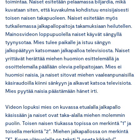
toimintaa. Naiset esitetään pelaamassa biljardia, mikä
kuvataan siten, että kuvakulma kohdistuu ensisijaisesti
toisen naisen takapuoleen. Naiset esitetään myös
tutkailemassa jalkapallopaitoja takamuksiaan heilutellen.
Mainosvideon loppupuolella naiset käyvät sängyllä
tyynysotaa. Mies tulee paikalle ja istuu sängyn
jalkopäätyyn katsomaan jalkapalloa televisiosta. Naiset
yrittävät herättää miehen huomion esittelemällä ja
osoittelemalla päällään olevia pelipaitojaan. Mies ei
huomioi naisia, ja naiset sitovat miehen vaaleanpunaisilla
käsiraudoilla kiinni sänkyyn ja alkavat katsoa televisiota.
Mies pyytää naisia päästämään hänet irti.
Videon lopuksi mies on kuvassa etualalla jalkapallo
käsissään ja naiset ovat taka-alalla miehen molemmin
puolin. Toisen naisen tiukassa topissa on merkintä ”1” ja
toisella merkintä ”2”. Miehen jalkapallossa on merkintä
”X”. Kuvan yläpuolella on teksti ”Lopeta kikkailu!”.