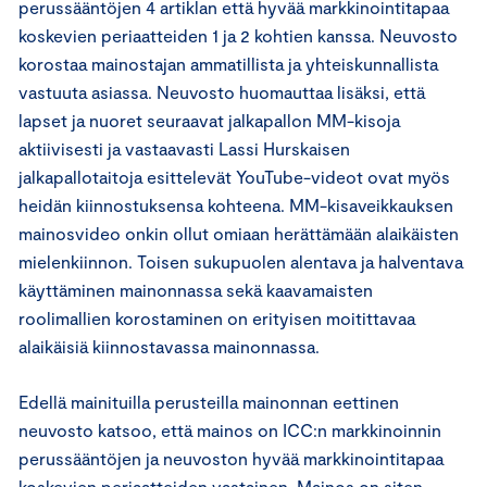
perussääntöjen 4 artiklan että hyvää markkinointitapaa
koskevien periaatteiden 1 ja 2 kohtien kanssa. Neuvosto
korostaa mainostajan ammatillista ja yhteiskunnallista
vastuuta asiassa. Neuvosto huomauttaa lisäksi, että
lapset ja nuoret seuraavat jalkapallon MM-kisoja
aktiivisesti ja vastaavasti Lassi Hurskaisen
jalkapallotaitoja esittelevät YouTube-videot ovat myös
heidän kiinnostuksensa kohteena. MM-kisaveikkauksen
mainosvideo onkin ollut omiaan herättämään alaikäisten
mielenkiinnon. Toisen sukupuolen alentava ja halventava
käyttäminen mainonnassa sekä kaavamaisten
roolimallien korostaminen on erityisen moitittavaa
alaikäisiä kiinnostavassa mainonnassa.
Edellä mainituilla perusteilla mainonnan eettinen
neuvosto katsoo, että mainos on ICC:n markkinoinnin
perussääntöjen ja neuvoston hyvää markkinointitapaa
koskevien periaatteiden vastainen. Mainos on siten