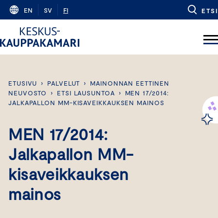
Skip
EN
SV
FI
ETSI
to
content
ETUSIVU
›
PALVELUT
›
MAINONNAN EETTINEN
NEUVOSTO
›
ETSI LAUSUNTOA
›
MEN 17/2014:
JALKAPALLON MM-KISAVEIKKAUKSEN MAINOS
MEN 17/2014:
Jalkapallon MM-
kisaveikkauksen
mainos