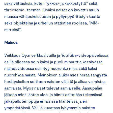
seksiviittauksia, kuten ”ykkös- ja kakkostyttö” sekä
threesome -teeman. Lisäksi naiset on kuvattu muun
muassa vähäpukeisuuden ja pyllynpyörittelyn kautta
seksiobjekteina ja urheilun statistien roolissa, ”MM-
mirreinä”.
Mainos
Veikkaus Oy:n verkkosivuilla ja YouTube-videopalvelussa
esillä olleessa noin kaksi ja puoli minuuttia kestävässä
mainosvideossa esiintyy nuorehko mies sekä kaksi
nuorehkoa naista. Mainoksen aluksi mies herää sängystä
herätyskellon soittoon naisten välistä ja alkaa valmistaa
aamiaista. Myös naiset tulevat aamiaiselle. Aamupalan
jälkeen mies lähtee ulos, ja hänet esitetään tekemässä
jalkapallotemppuja erilaisissa tilanteissa ja eri
ympäristöissä. Välillä kuvataan lyhyemmin naisten