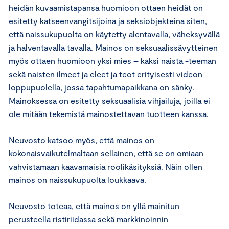
heidän kuvaamistapansa huomioon ottaen heidät on
esitetty katseenvangitsijoina ja seksiobjekteina siten,
että naissukupuolta on käytetty alentavalla, väheksyvällä
ja halventavalla tavalla. Mainos on seksuaalissävytteinen
myös ottaen huomioon yksi mies – kaksi naista -teeman
sekä naisten ilmeet ja eleet ja teot erityisesti videon
loppupuolella, jossa tapahtumapaikkana on sänky.
Mainoksessa on esitetty seksuaalisia vihjailuja, joilla ei
ole mitään tekemistä mainostettavan tuotteen kanssa.
Neuvosto katsoo myös, että mainos on
kokonaisvaikutelmaltaan sellainen, että se on omiaan
vahvistamaan kaavamaisia roolikäsityksiä. Näin ollen
mainos on naissukupuolta loukkaava.
Neuvosto toteaa, että mainos on yllä mainitun
perusteella ristiriidassa sekä markkinoinnin