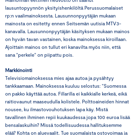
lausuntopyynnön yksityishenkilöltä Perussuomalaiset
rp:n vaalimainoksesta. Lausunnonpyytäjän mukaan
mainosta on esitetty ennen Seitsemän uutisia MTV3-
kanavalla. Lausunnonpyytäjän käsityksen mukaan mainos
on hyvän tavan vastainen, koska mainoksessa kiroillaan.
Ajoittain mainos on tullut eri kanavilta myös niin, että
sana "perkele" on piipattu pois.
Markkinointi
Televisiomainoksessa mies ajaa autoa ja pysähtyy
tankkaamaan. Mainoksessa kuuluu selostus: "Suomessa
on pakko käyttää autoa. Fillarilla ei kaikkialle kerkeä, eikä
raitiovaunut maaseudulla kolistele. Polttoaineiden hinnat
nousee, ku ilmastovouhotuksen lapa käy. Mistä
tavallinen ihminen repii kuukaudessa jopa 100 euroa lisää
bensalaskuihin? Missä todellisuudessa hallituksemme
elää? Kohta on aluevaalit. Tue suomalaista ostovoimaa ja