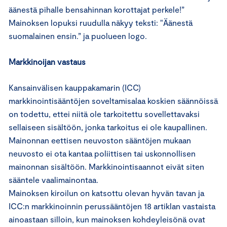
äänestä pihalle bensahinnan korottajat perkele!”
Mainoksen lopuksi ruudulla näkyy teksti: "Äänestä
suomalainen ensin.” ja puolueen logo.
Markkinoijan vastaus
Kansainvälisen kauppakamarin (ICC)
markkinointisääntöjen soveltamisalaa koskien säännöissä
on todettu, ettei niitä ole tarkoitettu sovellettavaksi
sellaiseen sisältöön, jonka tarkoitus ei ole kaupallinen.
Mainonnan eettisen neuvoston sääntöjen mukaan
neuvosto ei ota kantaa poliittisen tai uskonnollisen
mainonnan sisältöön. Markkinointisaannot eivät siten
sääntele vaalimainontaa.
Mainoksen kiroilun on katsottu olevan hyvän tavan ja
ICC:n markkinoinnin perussääntöjen 18 artiklan vastaista
ainoastaan silloin, kun mainoksen kohdeyleisönä ovat