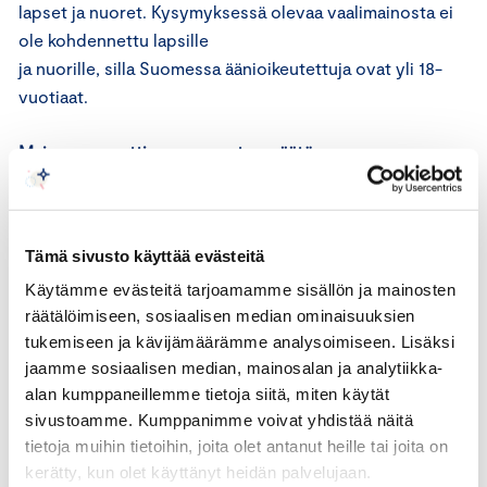
lapset ja nuoret. Kysymyksessä olevaa vaalimainosta ei
ole kohdennettu lapsille
ja nuorille, silla Suomessa äänioikeutettuja ovat yli 18-
vuotiaat.
Mainonnan eettisen neuvoston päätös
Mainonnan eettisen neuvoston toimivalta
Mainonnan eettisen neuvoston sääntöjen 1 kohdan
mukaan neuvoston tehtävänä on antaa lausuntoja siitä,
Tämä sivusto käyttää evästeitä
onko mainos tai muu menettely markkinoinnissa hyvän
Käytämme evästeitä tarjoamamme sisällön ja mainosten
tavan vastaista ottaen huomioon Kansainvälisen
räätälöimiseen, sosiaalisen median ominaisuuksien
kauppakamarin (ICC) markkinointisaannot. Neuvosto ei
tukemiseen ja kävijämäärämme analysoimiseen. Lisäksi
ota kantaa poliittisen tai uskonnollisen mainonnan
jaamme sosiaalisen median, mainosalan ja analytiikka-
sisaltöön. Neuvosto voi antaa ennakkolausuntoja (Copy
alan kumppaneillemme tietoja siitä, miten käytät
Advice). Neuvosto voi kehittää mainonnan eettisiä
sivustoamme. Kumppanimme voivat yhdistää näitä
periaatteita. Neuvosto ei anna lausuntoja siitä, onko
tietoja muihin tietoihin, joita olet antanut heille tai joita on
mainonta tai muu markkinointi
kerätty, kun olet käyttänyt heidän palvelujaan.