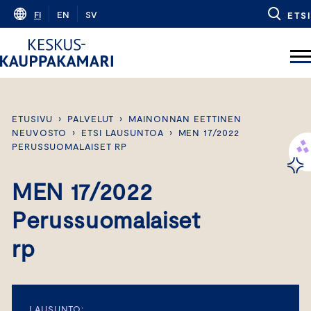
Skip
FI
EN
SV
ETSI
to
content
ETUSIVU
›
PALVELUT
›
MAINONNAN EETTINEN
NEUVOSTO
›
ETSI LAUSUNTOA
›
MEN 17/2022
PERUSSUOMALAISET RP
MEN 17/2022
Perussuomalaiset
rp
LAUSUNTO: