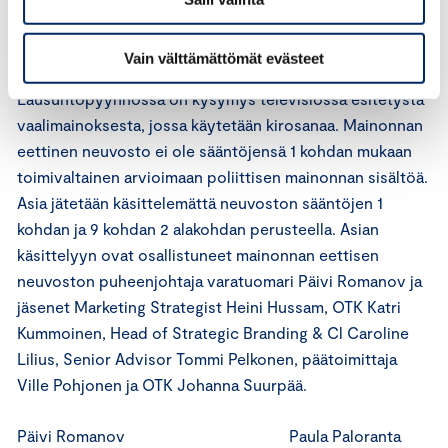
samasta asiasta on jo annettu huomautus.
Vain välttämättömät evästeet
Asian arviointi
Lausuntopyynnössä on kysymys televisiossa esitetystä
vaalimainoksesta, jossa käytetään kirosanaa. Mainonnan
eettinen neuvosto ei ole sääntöjensä 1 kohdan mukaan
toimivaltainen arvioimaan poliittisen mainonnan sisältöä.
Asia jätetään käsittelemättä neuvoston sääntöjen 1
kohdan ja 9 kohdan 2 alakohdan perusteella. Asian
käsittelyyn ovat osallistuneet mainonnan eettisen
neuvoston puheenjohtaja varatuomari Päivi Romanov ja
jäsenet Marketing Strategist Heini Hussam, OTK Katri
Kummoinen, Head of Strategic Branding & Cl Caroline
Lilius, Senior Advisor Tommi Pelkonen, päätoimittaja
Ville Pohjonen ja OTK Johanna Suurpää.
Päivi Romanov Paula Paloranta