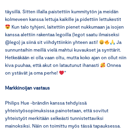
täysillä. Sitten illalla paistettiin kummitytön ja meidän
kolmeveen kanssa lettuja kaikille ja pidettiin lettukestit
Kun talo tyhjeni, laitettiin pienet nukkumaan ja isojen
kanssa alettiin rakentaa legoilla (legot saatu ilmaiseksi
@lego) ja siinä sit viihdyttiinkin yhteen asti!
Ja
sunnuntaihin meillä vielä mahtui kuvaukset ja synttärit.
Hetkeäkään ei olla vaan oltu, mutta koko ajan on ollut niin
kiva puuhaa, että akut on latautunut ihanasti
Onnea
on ystävät ja oma perhe!
”
Markkinoijan vastaus
Philips Hue -brändin kanssa tehdyissä
yhteistyösopimuksissa painotetaan, että sovitut
yhteistyöt merkitään selkeästi tunnistettaviksi
mainoksiksi. Näin on toimittu myös tässä tapauksessa.