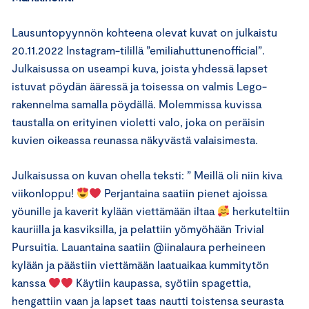
Lausuntopyynnön kohteena olevat kuvat on julkaistu
20.11.2022 Instagram-tilillä ”emiliahuttunenofficial”.
Julkaisussa on useampi kuva, joista yhdessä lapset
istuvat pöydän ääressä ja toisessa on valmis Lego-
rakennelma samalla pöydällä. Molemmissa kuvissa
taustalla on erityinen violetti valo, joka on peräisin
kuvien oikeassa reunassa näkyvästä valaisimesta.
Julkaisussa on kuvan ohella teksti: ” Meillä oli niin kiva
viikonloppu!
Perjantaina saatiin pienet ajoissa
yöunille ja kaverit kylään viettämään iltaa
herkuteltiin
kauriilla ja kasviksilla, ja pelattiin yömyöhään Trivial
Pursuitia. Lauantaina saatiin @iinalaura perheineen
kylään ja päästiin viettämään laatuaikaa kummitytön
kanssa
Käytiin kaupassa, syötiin spagettia,
hengattiin vaan ja lapset taas nautti toistensa seurasta