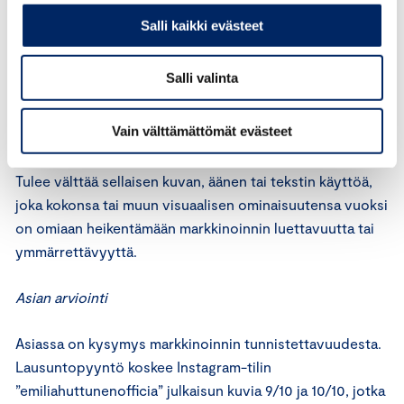
että se olisi yksittäisen kuluttajan tai muun tahon
Salli kaikki evästeet
omaehtoinen lausuma.
Salli valinta
Markkinoijan tulee varmistaa, että sen sosiaalisen
median sivuston tai profiilin kaupallinen luonne ilmenee
Vain välttämättömät evästeet
selkeästi, ja että niissä noudatetaan hyvää liiketapaa.
Tulee välttää sellaisen kuvan, äänen tai tekstin käyttöä,
joka kokonsa tai muun visuaalisen ominaisuutensa vuoksi
on omiaan heikentämään markkinoinnin luettavuutta tai
ymmärrettävyyttä.
Asian arviointi
Asiassa on kysymys markkinoinnin tunnistettavuudesta.
Lausuntopyyntö koskee Instagram-tilin
”emiliahuttunenofficia” julkaisun kuvia 9/10 ja 10/10, jotka