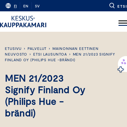
Skip
FI
EN
SV
ETSI
to
content
ETUSIVU
›
PALVELUT
›
MAINONNAN EETTINEN
NEUVOSTO
›
ETSI LAUSUNTOA
›
MEN 21/2023 SIGNIFY
FINLAND OY (PHILIPS HUE -BRÄNDI)
MEN 21/2023
Signify Finland Oy
(Philips Hue -
brändi)