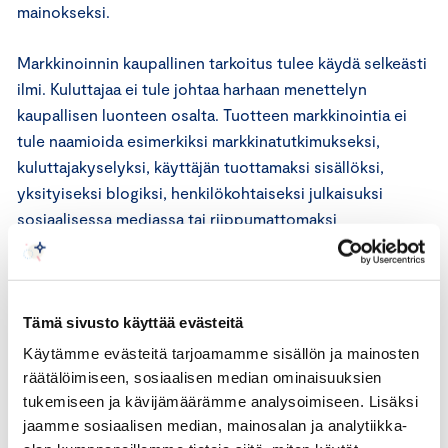
mainokseksi.
Markkinoinnin kaupallinen tarkoitus tulee käydä selkeästi
ilmi. Kuluttajaa ei tule johtaa harhaan menettelyn
kaupallisen luonteen osalta. Tuotteen markkinointia ei
tule naamioida esimerkiksi markkinatutkimukseksi,
kuluttajakyselyksi, käyttäjän tuottamaksi sisällöksi,
yksityiseksi blogiksi, henkilökohtaiseksi julkaisuksi
sosiaalisessa mediassa tai riippumattomaksi
arvosteluksi.
ICC:n markkinoinnin perussääntöjen 8 artiklan mukaan
markkinoinnista on käytävä selkeästi ilmi, kenen lukuun
Tämä sivusto käyttää evästeitä
markkinoidaan. Markkinoinnin tulee mahdollisuuksien
Käytämme evästeitä tarjoamamme sisällön ja mainosten
mukaan sisältää markkinoijan yhteystiedot, jotta
räätälöimiseen, sosiaalisen median ominaisuuksien
kuluttaja voi vaivatta ottaa yhteyttä markkinoijaan.
tukemiseen ja kävijämäärämme analysoimiseen. Lisäksi
Markkinoija ei tarvitse olla tunnistettavissa, jos
jaamme sosiaalisen median, mainosalan ja analytiikka-