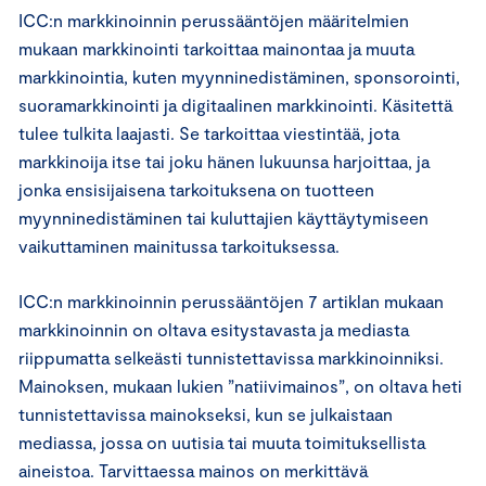
ICC:n markkinoinnin perussääntöjen määritelmien
mukaan markkinointi tarkoittaa mainontaa ja muuta
markkinointia, kuten myynninedistäminen, sponsorointi,
suoramarkkinointi ja digitaalinen markkinointi. Käsitettä
tulee tulkita laajasti. Se tarkoittaa viestintää, jota
markkinoija itse tai joku hänen lukuunsa harjoittaa, ja
jonka ensisijaisena tarkoituksena on tuotteen
myynninedistäminen tai kuluttajien käyttäytymiseen
vaikuttaminen mainitussa tarkoituksessa.
ICC:n markkinoinnin perussääntöjen 7 artiklan mukaan
markkinoinnin on oltava esitystavasta ja mediasta
riippumatta selkeästi tunnistettavissa markkinoinniksi.
Mainoksen, mukaan lukien ”natiivimainos”, on oltava heti
tunnistettavissa mainokseksi, kun se julkaistaan
mediassa, jossa on uutisia tai muuta toimituksellista
aineistoa. Tarvittaessa mainos on merkittävä