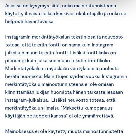
Asiassa on kysymys siitä, onko mainostunnisteena
käytetty ilmaisu selkeä keskivertokuluttajalle ja onko se
helposti havaittavissa.
Instagramin merkintätyökalun tekstin osalta neuvosto
toteaa, että tekstin fontti on sama kuin Instagram-
julkaisun muun tekstin fontti. Lisäksi fonttikoko on
pienempi kuin julkaisun muun tekstin fonttikoko.
Merkintätyökalu ei myöskään värityksensä puolesta
herätä huomiota. Mainittujen syiden vuoksi Instagramin
merkintätyökalu mainostunnisteena ei ole omiaan
kiinnittämään lukijan huomiota hänen tarkastellessaan
Instagram-julkaisua. Lisäksi neuvosto toteaa, että
merkintätyökalun ilmaisu ”Maksettu kumppanuus
käyttäjän betteboxfi kanssa” ei ole ymmärrettävä.
Mainoksessa ei ole käytetty muuta mainostunnistetta