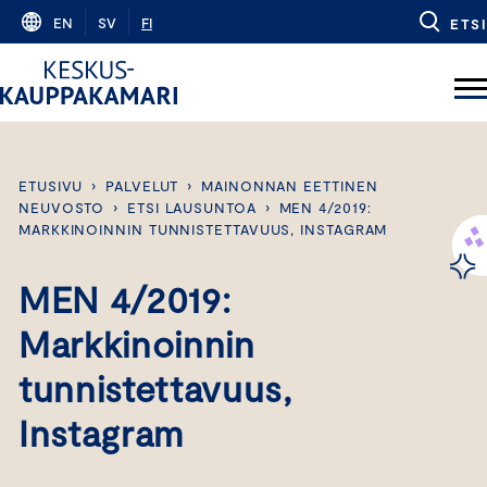
Skip
EN
SV
FI
ETSI
to
content
ETUSIVU
›
PALVELUT
›
MAINONNAN EETTINEN
NEUVOSTO
›
ETSI LAUSUNTOA
›
MEN 4/2019:
MARKKINOINNIN TUNNISTETTAVUUS, INSTAGRAM
MEN 4/2019:
Markkinoinnin
tunnistettavuus,
Instagram