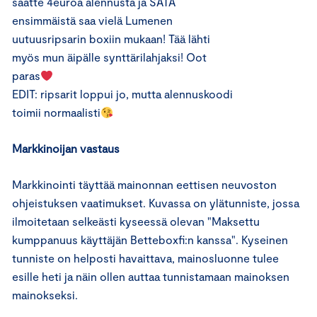
saatte 4euroa alennusta ja SATA
ensimmäistä saa vielä Lumenen
uutuusripsarin boxiin mukaan! Tää lähti
myös mun äipälle synttärilahjaksi! Oot
paras
EDIT: ripsarit loppui jo, mutta alennuskoodi
toimii normaalisti
Markkinoijan vastaus
Markkinointi täyttää mainonnan eettisen neuvoston
ohjeistuksen vaatimukset. Kuvassa on ylätunniste, jossa
ilmoitetaan selkeästi kyseessä olevan "Maksettu
kumppanuus käyttäjän Betteboxfi:n kanssa". Kyseinen
tunniste on helposti havaittava, mainosluonne tulee
esille heti ja näin ollen auttaa tunnistamaan mainoksen
mainokseksi.