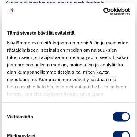
Kansainvälisen kauppakamarin markkinoinnin
perussääntöjen (ICC:n säännöt) 9 artiklan mukaan
markkinoinnin tulee olla esitystavasta ja
markkinointivälineestä riippumatta selvästi
Tämä sivusto käyttää evästeitä
tunnistettavissa markkinoinniksi. Jos mainos esitetään
mainosvälineessä, joka sisältää uutisia tai muuta
Käytämme evästeitä tarjoamamme sisällön ja mainosten
räätälöimiseen, sosiaalisen median ominaisuuksien
toimituksellista aineistoa, mainos tulee esittää siten, että
tukemiseen ja kävijämäärämme analysoimiseen. Lisäksi
se voidaan tunnistaa mainokseksi. Markkinoinnista tulee
jaamme sosiaalisen median, mainosalan ja analytiikka-
selkeästi käydä ilmi, kenen lukuun markkinointi
alan kumppaneillemme tietoja siitä, miten käytät
toteutetaan.
sivustoamme. Kumppanimme voivat yhdistää näitä
tietoja muihin tietoihin, joita olet antanut heille tai joita on
Kuluttajia ei tule johtaa harhaan markkinoinnin todellisen
kerätty, kun olet käyttänyt heidän palvelujaan.
kaupallisen tarkoituksen osalta. Markkinointia ei tule
esittää esimerkiksi markkinointi- tai
Suostumuksen
kuluttajatutkimuksena, käyttäjän omaehtoisena
Välttämätön
valinta
kertomuksena, yksityisenä blogina eikä itsenäisenä
arvosteluna, jos toimenpiteen tarkoituksena on tuotteen
Mieltymykset