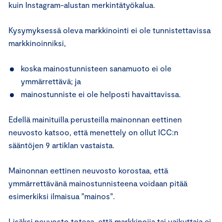
kuin Instagram-alustan merkintätyökalua.
Kysymyksessä oleva markkinointi ei ole tunnistettavissa
markkinoinniksi,
koska mainostunnisteen sanamuoto ei ole
ymmärrettävä; ja
mainostunniste ei ole helposti havaittavissa.
Edellä mainituilla perusteilla mainonnan eettinen
neuvosto katsoo, että menettely on ollut ICC:n
sääntöjen 9 artiklan vastaista.
Mainonnan eettinen neuvosto korostaa, että
ymmärrettävänä mainostunnisteena voidaan pitää
esimerkiksi ilmaisua ”mainos”.
Lisäksi neuvosto toteaa, että markkinoija tai vaikuttaja ei