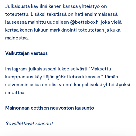
Julkaisusta käy ilmi kenen kanssa yhteistyö on
toteutettu. Lisäksi tekstissä on heti ensimmäisessä
lauseessa mainittu uudelleen @betteboxfi, joka vielä
kertaa kenen lukuun markkinointi toteutetaan ja kuka
mainostaa.
Vaikuttajan vastaus
Instagram-julkaisussani lukee selvästi ”Maksettu
kumppanuus käyttäjän @Betteboxfi kanssa.” Tämän
selvemmin asiaa en olisi voinut kaupalliseksi yhteistyöksi
ilmoittaa.
Mainonnan eettisen neuvoston lausunto
Sovellettavat säännöt