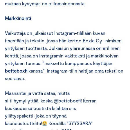
mukaan kysymys on piilomainonnasta.
Markkinointi
Vaikuttaja on julkaissut Instagram-tilillään kuvan
itsestään ja tekstin, jossa hän kertoo Boxie Oy -nimisen
yrityksen tuotteista. Julkaisun yläreunassa on erillinen
kenttä, jossa on Instagramin vakiteksti ja markkinoivan
yrityksen tunnus: ”maksettu kumppanuus käyttäjän
betteboxfi
kanssa”. Instagram-tilin haltijan oma teksti on
seuraava:
Maanantai ja vettä sataa, mutta
silti hymyilyttää, koska @betteboxfi! Kerran
kuukaudessa postista kilahtaa siis
yllätyspaketti, joka on täynnä
kauneustuotteita!
Koodilla ”SYYSSARA”