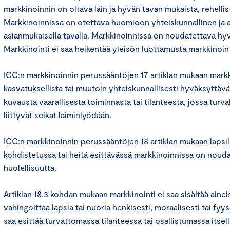
markkinoinnin on oltava lain ja hyvän tavan mukaista, rehelli
Markkinoinnissa on otettava huomioon yhteiskunnallinen ja 
asianmukaisella tavalla. Markkinoinnissa on noudatettava hyv
Markkinointi ei saa heikentää yleisön luottamusta markkinoint
ICC:n markkinoinnin perussääntöjen 17 artiklan mukaan markki
kasvatuksellista tai muutoin yhteiskunnallisesti hyväksyttävä
kuvausta vaarallisesta toiminnasta tai tilanteesta, jossa turva
liittyvät seikat laiminlyödään.
ICC:n markkinoinnin perussääntöjen 18 artiklan mukaan lapsill
kohdistetussa tai heitä esittävässä markkinoinnissa on nouda
huolellisuutta.
Artiklan 18.3 kohdan mukaan markkinointi ei saa sisältää ainei
vahingoittaa lapsia tai nuoria henkisesti, moraalisesti tai fyysi
saa esittää turvattomassa tilanteessa tai osallistumassa itsell