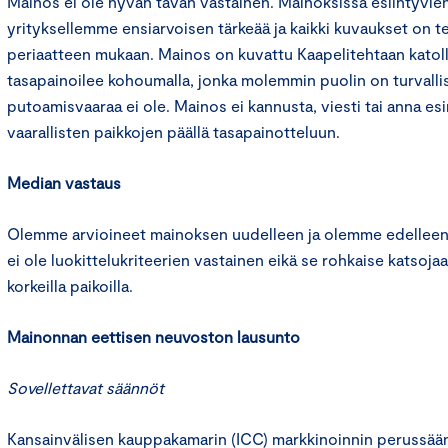
Mainos ei ole hyvän tavan vastainen. Mainoksissa esiintyvien 
yrityksellemme ensiarvoisen tärkeää ja kaikki kuvaukset on t
periaatteen mukaan. Mainos on kuvattu Kaapelitehtaan katolla
tasapainoilee kohoumalla, jonka molemmin puolin on turvallis
putoamisvaaraa ei ole. Mainos ei kannusta, viesti tai anna e
vaarallisten paikkojen päällä tasapainotteluun.
Median vastaus
Olemme arvioineet mainoksen uudelleen ja olemme edelleen s
ei ole luokittelukriteerien vastainen eikä se rohkaise katsoj
korkeilla paikoilla.
Mainonnan eettisen neuvoston lausunto
Sovellettavat säännöt
Kansainvälisen kauppakamarin (ICC) markkinoinnin perussään