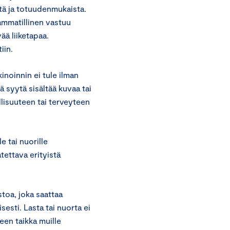
stä ja totuudenmukaista.
ammatillinen vastuu
ää liiketapaa.
iin.
noinnin ei tule ilman
ä syytä sisältää kuvaa tai
llisuuteen tai terveyteen
e tai nuorille
tettava erityistä
stoa, joka saattaa
sesti. Lasta tai nuorta ei
een taikka muille