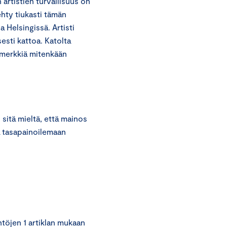
artistien turvallisuus on
ehty tiukasti tämän
 Helsingissä. Artisti
esti kattoa. Katolta
simerkkiä mitenkään
itä mieltä, että mainos
aa tasapainoilemaan
töjen 1 artiklan mukaan