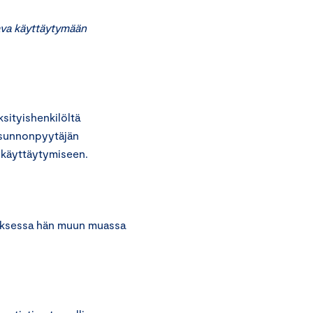
va käyttäytymään
ityishenkilöltä
ausunnonpyytäjän
 käyttäytymiseen.
noksessa hän muun muassa