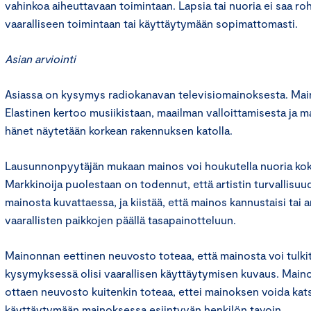
vahinkoa aiheuttavaan toimintaan. Lapsia tai nuoria ei saa ro
vaaralliseen toimintaan tai käyttäytymään sopimattomasti.
Asian arviointi
Asiassa on kysymys radiokanavan televisiomainoksesta. Main
Elastinen kertoo musiikistaan, maailman valloittamisesta ja 
hänet näytetään korkean rakennuksen katolla.
Lausunnonpyytäjän mukaan mainos voi houkutella nuoria koke
Markkinoija puolestaan on todennut, että artistin turvallisu
mainosta kuvattaessa, ja kiistää, että mainos kannustaisi tai a
vaarallisten paikkojen päällä tasapainotteluun.
Mainonnan eettinen neuvosto toteaa, että mainosta voi tulkit
kysymyksessä olisi vaarallisen käyttäytymisen kuvaus. Ma
ottaen neuvosto kuitenkin toteaa, ettei mainoksen voida ka
käyttäytymään mainoksessa esiintyvän henkilön tavoin.