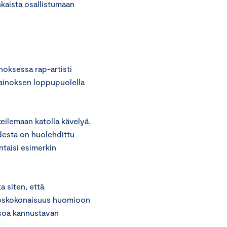
hkaista osallistumaan
oksessa rap-artisti
mainoksen loppupuolella
ilemaan katolla kävelyä.
udesta on huolehdittu
ntaisi esimerkin
a siten, että
inoskokonaisuus huomioon
tsoa kannustavan