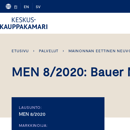
Skip
FI
EN
SV
to
content
ETUSIVU
›
PALVELUT
›
MAINONNAN EETTINEN NEUV
MEN 8/2020: Bauer
LAUSUNTO:
MEN 8/2020
MARKKINOIJA: