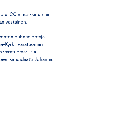
i ole ICC:n markkinoinnin
an vastainen.
uvoston puheenjohtaja
ma-Kyrki, varatuomari
n varatuomari Pia
teen kandidaatti Johanna