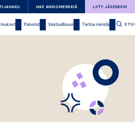
TIJAHAKU
HAE ANSIOMERKKIÄ
LIITY JÄSENEKSI
nnukset
Palvelut
Vastuullisuus
Tietoa meistä
ETSI