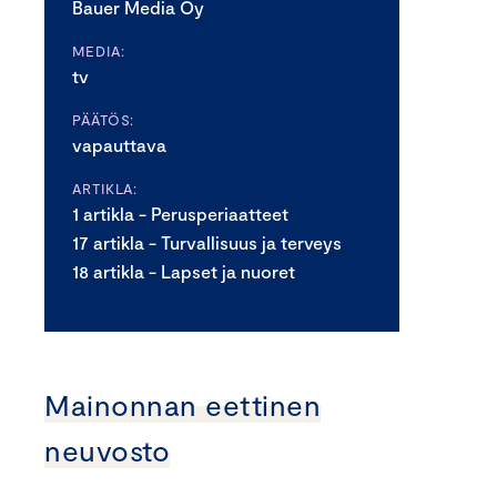
Bauer Media Oy
MEDIA:
tv
PÄÄTÖS:
vapauttava
ARTIKLA:
1 artikla - Perusperiaatteet
17 artikla - Turvallisuus ja terveys
18 artikla - Lapset ja nuoret
Mainonnan eettinen
neuvosto