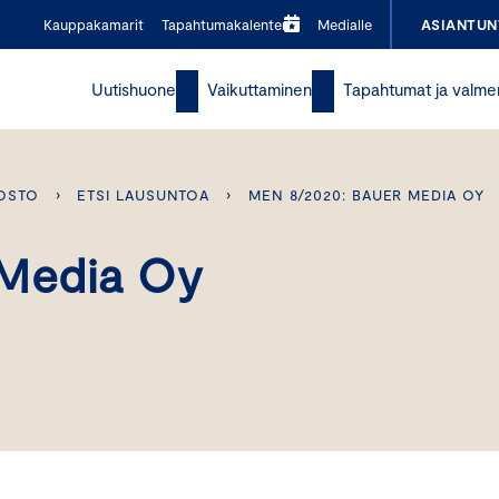
Kauppakamarit
Tapahtumakalenteri
Medialle
ASIANTUN
Uutishuone
Vaikuttaminen
Tapahtumat ja valme
OSTO
›
ETSI LAUSUNTOA
›
MEN 8/2020: BAUER MEDIA OY
 Media Oy