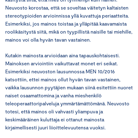
Neuvosto korostaa, että se soveltaa väitetyn kaltaisten
stereotypioiden arvioinnissa yllä kuvattuja periaatteita.
Esimerkiksi, jos mainos toistaa ja ylläpitää kaavamaista
roolikäsitystä siitä, mikä on tyypillistä naisille tai miehille,
mainos voi olla hyvän tavan vastainen.
Kutakin mainosta arvioidaan aina tapauskohtaisesti.
Mainoksen arviointiin vaikuttavat monet eri seikat.
Esimerkiksi neuvoston lausunnossa MEN 10/2016
katsottiin, ettei mainos ollut hyvän tavan vastainen,
vaikka lausunnon pyytäjien mukaan siinä esitettiin nuoret
naiset osaamattomina ja vanha mieshenkilö
teleoperaattoripalveluja ymmärtämättömänä. Neuvosto
totesi, että mainos oli vahvasti yliampuva ja
keskimääräinen kuluttaja ei ottanut mainosta
kirjaimellisesti juuri liioittelevuutensa vuoksi.