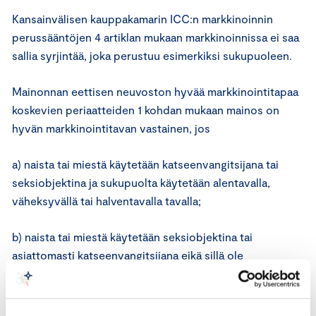
Kansainvälisen kauppakamarin ICC:n markkinoinnin
perussääntöjen 4 artiklan mukaan markkinoinnissa ei saa
sallia syrjintää, joka perustuu esimerkiksi sukupuoleen.
Mainonnan eettisen neuvoston hyvää markkinointitapaa
koskevien periaatteiden 1 kohdan mukaan mainos on
hyvän markkinointitavan vastainen, jos
a) naista tai miestä käytetään katseenvangitsijana tai
seksiobjektina ja sukupuolta käytetään alentavalla,
väheksyvällä tai halventavalla tavalla;
b) naista tai miestä käytetään seksiobjektina tai
asiattomasti katseenvangitsijana eikä sillä ole
mainostettavan tuotteen tai palvelun kanssa mitään
tekemistä; tai