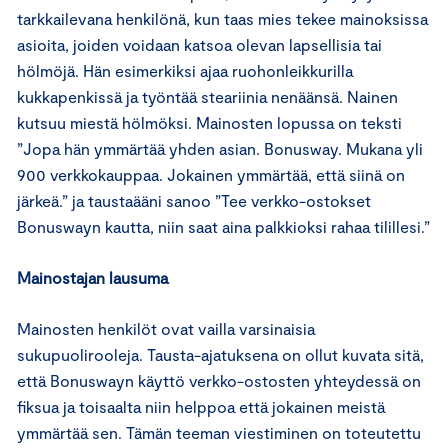
tarkkailevana henkilönä, kun taas mies tekee mainoksissa
asioita, joiden voidaan katsoa olevan lapsellisia tai
hölmöjä. Hän esimerkiksi ajaa ruohonleikkurilla
kukkapenkissä ja työntää steariinia nenäänsä. Nainen
kutsuu miestä hölmöksi. Mainosten lopussa on teksti
”Jopa hän ymmärtää yhden asian. Bonusway. Mukana yli
900 verkkokauppaa. Jokainen ymmärtää, että siinä on
järkeä.” ja taustaääni sanoo ”Tee verkko-ostokset
Bonuswayn kautta, niin saat aina palkkioksi rahaa tilillesi.”
Mainostajan lausuma
Mainosten henkilöt ovat vailla varsinaisia
sukupuolirooleja. Tausta-ajatuksena on ollut kuvata sitä,
että Bonuswayn käyttö verkko-ostosten yhteydessä on
fiksua ja toisaalta niin helppoa että jokainen meistä
ymmärtää sen. Tämän teeman viestiminen on toteutettu