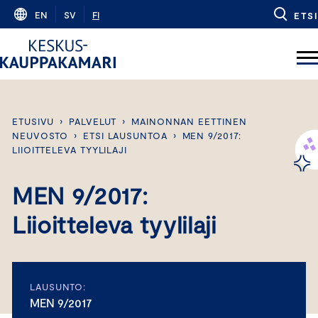
Skip
EN
SV
FI
ETSI
to
content
ETUSIVU
›
PALVELUT
›
MAINONNAN EETTINEN
NEUVOSTO
›
ETSI LAUSUNTOA
›
MEN 9/2017:
LIIOITTELEVA TYYLILAJI
MEN 9/2017:
Liioitteleva tyylilaji
LAUSUNTO:
MEN 9/2017