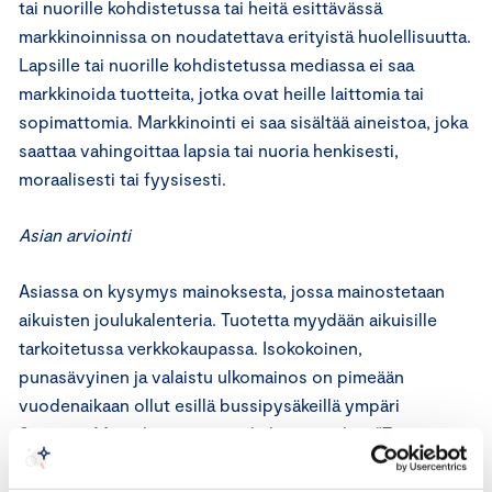
tai nuorille kohdistetussa tai heitä esittävässä
markkinoinnissa on noudatettava erityistä huolellisuutta.
Lapsille tai nuorille kohdistetussa mediassa ei saa
markkinoida tuotteita, jotka ovat heille laittomia tai
sopimattomia. Markkinointi ei saa sisältää aineistoa, joka
saattaa vahingoittaa lapsia tai nuoria henkisesti,
moraalisesti tai fyysisesti.
Asian arviointi
Asiassa on kysymys mainoksesta, jossa mainostetaan
aikuisten joulukalenteria. Tuotetta myydään aikuisille
tarkoitetussa verkkokaupassa. Isokokoinen,
punasävyinen ja valaistu ulkomainos on pimeään
vuodenaikaan ollut esillä bussipysäkeillä ympäri
Suomen. Mainoksessa on isokokoinen teksti ”Tee
joulukuusta 24 kertaa nautinnollisempi. Sinfulin aikuisten
joulukalenterilla.” Mainoksessa alaosassa ovat