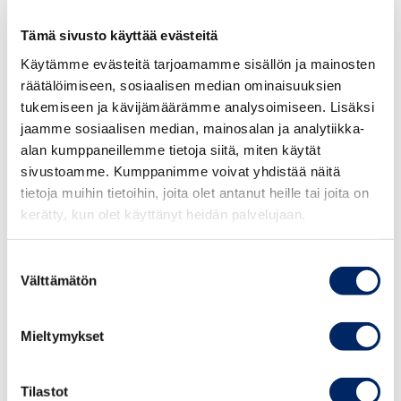
verkkokaupan osoite ja verkkosivustolle ohjaava QR-
Tämä sivusto käyttää evästeitä
koodi.
Käytämme evästeitä tarjoamamme sisällön ja mainosten
räätälöimiseen, sosiaalisen median ominaisuuksien
Lausunnonpyytäjän käsityksen mukaan mainos on
tukemiseen ja kävijämäärämme analysoimiseen. Lisäksi
lapsille ja nuorille sopimaton. Markkinoijan mukaan
jaamme sosiaalisen median, mainosalan ja analytiikka-
joulukalenteri ei ole vain lapsille tarkoitettu tuote.
alan kumppaneillemme tietoja siitä, miten käytät
Mainoksessa käytetty sanaa "nautinnollisempi", jotta se
sivustoamme. Kumppanimme voivat yhdistää näitä
herättäisi nimenomaan aikuisten kiinnostuksen.
tietoja muihin tietoihin, joita olet antanut heille tai joita on
Mainoksissa ei seksileluja näy.
kerätty, kun olet käyttänyt heidän palvelujaan.
Mainonnan eettinen neuvosto toteaa, että markkinointia
Suostumuksen
arvioidaan aina tapauskohtaisesti. Arvioinnissa otetaan
Välttämätön
valinta
huomioon kunkin yksittäistapauksen kaikki olosuhteet,
mukaan lukien käytetty media ja markkinoinnin
Mieltymykset
toteutustapa. Kysymys on siten yksittäistapauksessa
suoritettavasta kokonaisarvioinnista.
Tilastot