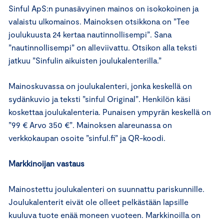
Sinful ApS:n punasävyinen mainos on isokokoinen ja
valaistu ulkomainos. Mainoksen otsikkona on ”Tee
joulukuusta 24 kertaa nautinnollisempi”. Sana
”nautinnollisempi” on alleviivattu. Otsikon alla teksti
jatkuu ”Sinfulin aikuisten joulukalenterilla.”
Mainoskuvassa on joulukalenteri, jonka keskellä on
sydänkuvio ja teksti ”sinful Original”. Henkilön käsi
koskettaa joulukalenteria. Punaisen ympyrän keskellä on
”99 € Arvo 350 €”. Mainoksen alareunassa on
verkkokaupan osoite ”sinful.fi” ja QR-koodi.
Markkinoijan vastaus
Mainostettu joulukalenteri on suunnattu pariskunnille.
Joulukalenterit eivät ole olleet pelkästään lapsille
kuuluva tuote enää moneen vuoteen. Markkinoilla on