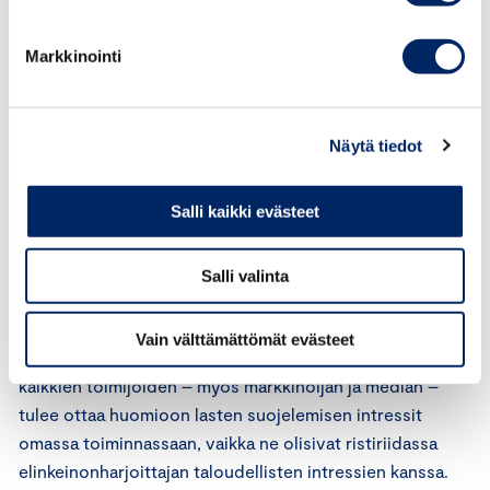
ICC:n markkinointisääntöjen määritelmän mukaan lapsi
tarkoittaa alle 13-vuotiasta henkilöä.
Markkinointi
Yksittäistapauksessa aikuisille suunnattua markkinointia
voidaan arvioida kuin lapsille suunnattua markkinointia,
jos markkinointi tavoittaa lapset yleisesti. ICC:n
Näytä tiedot
markkinointisääntöjen tulkinnassa on otettava
huomioon, mitä mainonnan eettinen neuvosto on
Salli kaikki evästeet
lausunut lapsille sopimattomasta markkinoinnista.
Asiassa tulee myös ottaa huomioon YK:n lapsen
Salli valinta
oikeuksia koskeva sopimus, johon Suomi on sitoutunut.
Sopimus velvoittaa suojelemaan lasta hänen ikäänsä ja
Vain välttämättömät evästeet
kehitystasoonsa nähden haitallisilta sisällöiltä. Siksi
kaikkien toimijoiden – myös markkinoijan ja median –
tulee ottaa huomioon lasten suojelemisen intressit
omassa toiminnassaan, vaikka ne olisivat ristiriidassa
elinkeinonharjoittajan taloudellisten intressien kanssa.