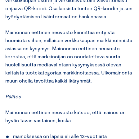
verkkokaupan osoite ja verkkosivustolle vaivattomasti
ohjaava QR-koodi. Osa lapsista tuntee QR-koodin ja sen
hyödyntämisen lisäinformaation hankinnassa.
Mainonnan eettinen neuvosto kiinnittää erityistä
huomiota siihen, millaisen verkkokaupan markkinoinnista
asiassa on kysymys. Mainonnan eettinen neuvosto
korostaa, että markkinoijan on noudatettava suurta
huolellisuutta mediavalintaan kysymyksessä olevan
kaltaista tuotekategoriaa markkinoitaessa. Ulkomainonta
muun ohella tavoittaa kaikki ikäryhmät.
Päätös
Mainonnan eettinen neuvosto katsoo, että mainos on
hyvän tavan vastainen, koska
mainoksessa on lapsia eli alle 13-vuotiaita