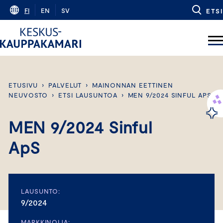
Skip
FI
EN
SV
ETSI
to
content
ETUSIVU
›
PALVELUT
›
MAINONNAN EETTINEN
NEUVOSTO
›
ETSI LAUSUNTOA
›
MEN 9/2024 SINFUL APS
MEN 9/2024 Sinful
ApS
LAUSUNTO:
9/2024
MARKKINOIJA: