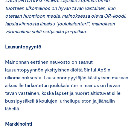
LAUSUNTOTIIVISTELMÄ: Lapsille sopimattoman
tuotteen ulkomainos on hyvän tavan vastainen, kun
otetaan huomioon media, mainoksessa oleva QR-koodi,
lapsia kiinnosta ilmaisu ”joulukalenteri”, mainoksen
värimaailma sekä esitysaika ja -paikka.
Lausuntopyyntö
Mainonnan eettinen neuvosto on saanut
lausuntopyynnön yksityishenkilöltä Sinful ApS:n
ulkomainoksesta. Lausunnonpyytäjän käsityksen mukaan
aikuisille tarkoitetun joulukalenterin mainos on hyvän
tavan vastainen, koska lapset ja nuoret altistuvat sille
bussipysäkeillä koulujen, urheilupuiston ja jäähallin
lähellä.
Markkinointi