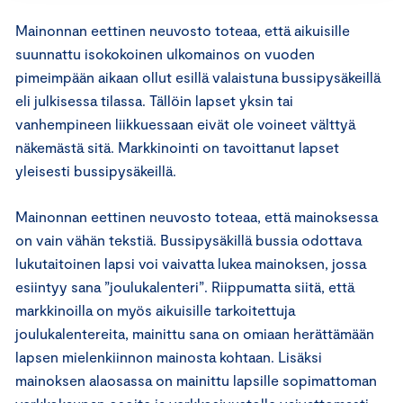
Mainonnan eettinen neuvosto toteaa, että aikuisille
suunnattu isokokoinen ulkomainos on vuoden
pimeimpään aikaan ollut esillä valaistuna bussipysäkeillä
eli julkisessa tilassa. Tällöin lapset yksin tai
vanhempineen liikkuessaan eivät ole voineet välttyä
näkemästä sitä. Markkinointi on tavoittanut lapset
yleisesti bussipysäkeillä.
Mainonnan eettinen neuvosto toteaa, että mainoksessa
on vain vähän tekstiä. Bussipysäkillä bussia odottava
lukutaitoinen lapsi voi vaivatta lukea mainoksen, jossa
esiintyy sana ”joulukalenteri”. Riippumatta siitä, että
markkinoilla on myös aikuisille tarkoitettuja
joulukalentereita, mainittu sana on omiaan herättämään
lapsen mielenkiinnon mainosta kohtaan. Lisäksi
mainoksen alaosassa on mainittu lapsille sopimattoman