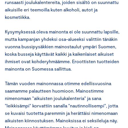
runsaasti joulukalentereita, joiden sisältö on suunnattu
aikuisille eri teemoilla kuten alkoholi, autot ja
kosmetiikka.
Kysymyksessä oleva mainonta ei ole suunnattu lapsille,
mutta kampanjan yhdeksi osa-alueeksi valittiin tänäkin
vuonna bussipysäkkien mainostaulut ympäri Suomen,
koska busseja käyttävät kaikki ja kaikenlaiset aikuiset
ihmiset ovat kohderyhmäämme. Eroottisten tuotteiden
mainonta on Suomessa sallittua.
Tämän vuoden mainonnassa otimme edellisvuosina
saamamme palautteen huomioon. Mainostimme
nimenomaan "aikuisten joulukalenteria" ja sana
"leikkisämpi" korvattiin sanalla "nautinnollisempi", jotta
se kuvaisi tuotetta paremmin ja herättäisi nimenomaan
aikuisten kiinnostuksen. Mainoksissa ei seksileluja näy.
Mainonnassa käyttämämme kuvitus ja kieli on