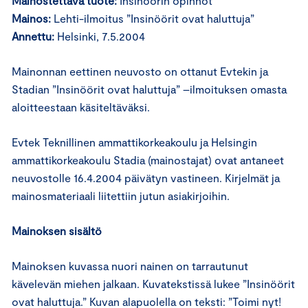
Mainostettava tuote:
Insinöörin opinnot
Mainos:
Lehti-ilmoitus ”Insinöörit ovat haluttuja”
Annettu:
Helsinki, 7.5.2004
Mainonnan eettinen neuvosto on ottanut Evtekin ja
Stadian ”Insinöörit ovat haluttuja” –ilmoituksen omasta
aloitteestaan käsiteltäväksi.
Evtek Teknillinen ammattikorkeakoulu ja Helsingin
ammattikorkeakoulu Stadia (mainostajat) ovat antaneet
neuvostolle 16.4.2004 päivätyn vastineen. Kirjelmät ja
mainosmateriaali liitettiin jutun asiakirjoihin.
Mainoksen sisältö
Mainoksen kuvassa nuori nainen on tarrautunut
kävelevän miehen jalkaan. Kuvatekstissä lukee ”Insinöörit
ovat haluttuja.” Kuvan alapuolella on teksti: ”Toimi nyt!