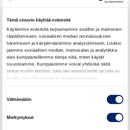
hyvän markkinointitavan vastainen, jos siinä väitetään tai
vihjataan, että toisen sukupuolen asema on sosiaalisesti,
Tämä sivusto käyttää evästeitä
taloudellisesti tai kulturellisesti alempiarvoinen kuin
Käytämme evästeitä tarjoamamme sisällön ja mainosten
toisen, tai jos mainoksessa ylläpidetään kaavamaista
räätälöimiseen, sosiaalisen median ominaisuuksien
roolikäsitystä siitä, mikä on tyypillistä tai tunnusomaista
tukemiseen ja kävijämäärämme analysoimiseen. Lisäksi
naisille tai miehille tai heidän persoonallisuudelleen tai
jaamme sosiaalisen median, mainosalan ja analytiikka-
työskentelylleen.
alan kumppaneillemme tietoja siitä, miten käytät
sivustoamme. Kumppanimme voivat yhdistää näitä
Mainoksen tarkoituksena on houkutella nuoria
tietoja muihin tietoihin, joita olet antanut heille tai joita on
opiskelemaan insinööriksi. Ensimmäisessä mainoksessa
kerätty, kun olet käyttänyt heidän palvelujaan.
on kuva miesinsinöörin jalkaan tarrautuneesta nuoresta
naisesta. Viikkoa myöhemmin samassa mediassa
Suostumuksen
julkaistussa mainoksessa on kuva naisen hameen
Välttämätön
valinta
helmoissa roikkuvasta nuoresta miehestä.
Mieltymykset
Mainonnan eettinen neuvosto voi tarkastella ja arvioida
yksittäisiä mainoksia itsenäisinä mainoksina, vaikka ne