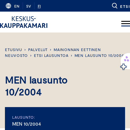
Skip
EN
SV
FI
ETSI
to
content
ETUSIVU
›
PALVELUT
›
MAINONNAN EETTINEN
NEUVOSTO
›
ETSI LAUSUNTOA
›
MEN LAUSUNTO 10/2004
MEN lausunto
10/2004
LAUSUNTO:
MEN 10/2004