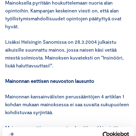
Mainoksella pyritään houkuttelemaan nuoria alan
opintoihin. Kampanjan keskeinen viesti on, että alan
työllistymismahdollisuudet opintojen päätyttyä ovat
hyvät.
Lisäksi Helsingin Sanomissa on 28.3.2004 julkaistu
aikuisille suunnattu mainos, jossa naisen käsi vetää
miestä solmiosta. Mainoksen kuvateksti on ”Insinööri,
lisää haluttavuuttasi!”.
Mainonnan eettisen neuvoston lausunto
Mainonnan kansainvälisten perussääntöjen 4 artiklan 1
kohdan mukaan mainoksessa ei saa suvaita sukupuoleen
kohdistuvaa syrjintää.
Mainonnan eettisen neuvoston hyvää markkinointitapaa
koskevien periaatteiden 3 kohdan mukaan mainos on