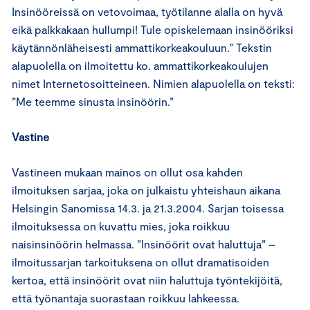
Insinööreissä on vetovoimaa, työtilanne alalla on hyvä
eikä palkkakaan hullumpi! Tule opiskelemaan insinööriksi
käytännönläheisesti ammattikorkeakouluun.” Tekstin
alapuolella on ilmoitettu ko. ammattikorkeakoulujen
nimet Internetosoitteineen. Nimien alapuolella on teksti:
”Me teemme sinusta insinöörin.”
Vastine
Vastineen mukaan mainos on ollut osa kahden
ilmoituksen sarjaa, joka on julkaistu yhteishaun aikana
Helsingin Sanomissa 14.3. ja 21.3.2004. Sarjan toisessa
ilmoituksessa on kuvattu mies, joka roikkuu
naisinsinöörin helmassa. ”Insinöörit ovat haluttuja” –
ilmoitussarjan tarkoituksena on ollut dramatisoiden
kertoa, että insinöörit ovat niin haluttuja työntekijöitä,
että työnantaja suorastaan roikkuu lahkeessa.