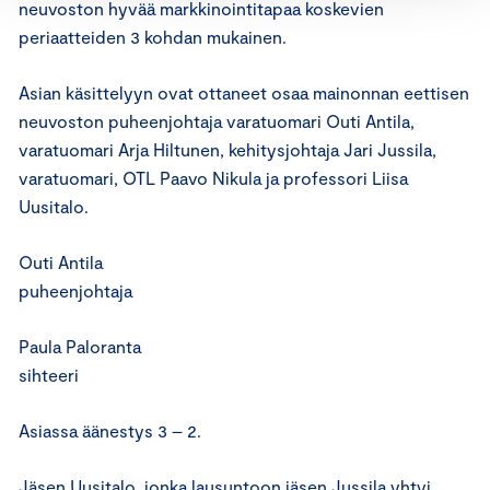
neuvoston hyvää markkinointitapaa koskevien
periaatteiden 3 kohdan mukainen.
Asian käsittelyyn ovat ottaneet osaa mainonnan eettisen
neuvoston puheenjohtaja varatuomari Outi Antila,
varatuomari Arja Hiltunen, kehitysjohtaja Jari Jussila,
varatuomari, OTL Paavo Nikula ja professori Liisa
Uusitalo.
Outi Antila
puheenjohtaja
Paula Paloranta
sihteeri
Asiassa äänestys 3 – 2.
Jäsen Uusitalo, jonka lausuntoon jäsen Jussila yhtyi,