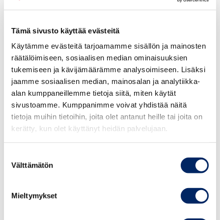
mainos. Tuotteen lanseeraus Suomeen tapahtuu Viking
Linen parfyymimyymälöiden kautta.
Tämä sivusto käyttää evästeitä
Mainonnan eettisen neuvoston lausunto
Käytämme evästeitä tarjoamamme sisällön ja mainosten
räätälöimiseen, sosiaalisen median ominaisuuksien
Mainonnan kansainvälisten perussääntöjen 2 artiklan
tukemiseen ja kävijämäärämme analysoimiseen. Lisäksi
mukaan mainos ei saa sisältää hyvän tavan vastaista
jaamme sosiaalisen median, mainosalan ja analytiikka-
lausumaa tai kuvallista esitystä. Perussääntöjen 4 artiklan
alan kumppaneillemme tietoja siitä, miten käytät
1 kohdan mukaan mainoksessa ei saa suvaita
sivustoamme. Kumppanimme voivat yhdistää näitä
sukupuoleen perustuvaa syrjintää.
tietoja muihin tietoihin, joita olet antanut heille tai joita on
kerätty, kun olet käyttänyt heidän palvelujaan.
Mainonnan eettisen neuvoston hyvää markkinointitapaa
koskevien periaatteiden 2 kohdan mukaan mainos on
Suostumuksen
Välttämätön
hyvän markkinointitavan vastainen, jos naista tai miestä
valinta
käytetään katseenvangitsijana tai seksiobjektina ja
sukupuolta käytetään alentavalla, väheksyvällä tai
Mieltymykset
halventavalla tavalla tai jos naista tai miestä käytetään
seksiobjektina tai asiattomasti katseenvangitsijana eikä