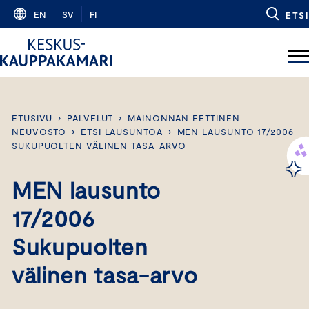
Skip
EN
SV
FI
ETSI
to
content
ETUSIVU
›
PALVELUT
›
MAINONNAN EETTINEN
NEUVOSTO
›
ETSI LAUSUNTOA
›
MEN LAUSUNTO 17/2006
SUKUPUOLTEN VÄLINEN TASA-ARVO
MEN lausunto
17/2006
Sukupuolten
välinen tasa-arvo