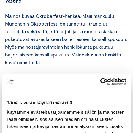
Vastine
Mainos kuvaa Oktoberfest-henkeä. Maailmankuulu
Münchenin Oktoberfesti on tunnettu litran olut-
tuopeista sekä siitä, että tarjoilijat ja monet asiakkaat
pukeutuvat avokaulaiseen baijerilaiseen kansallispukuun.
Myös mainostajaravintolan henkilökunta pukeutuu
baijerilaiseen kansallispukuun. Mainoskuva on hankittu
kuvatoimistosta.
Mainonnan eettisen neuvoston lausunto
ICC:n markkinoinnin perussääntöjen 4 artiklan mukaan
markkinoinnissa ei saa sallia syrjintää, joka perustuu
Tämä sivusto käyttää evästeitä
esimerkiksi etniseen tai kansalliseen alkuperään,
Käytämme evästeitä tarjoamamme sisällön ja mainosten
uskontoon, sukupuoleen, ikään, vammaisuuteen tai
räätälöimiseen, sosiaalisen median ominaisuuksien
seksuaaliseen suuntautumiseen.
tukemiseen ja kävijämäärämme analysoimiseen. Lisäksi