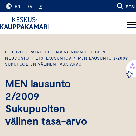
Skip
EN
SV
FI
ETSI
to
content
ETUSIVU
›
PALVELUT
›
MAINONNAN EETTINEN
NEUVOSTO
›
ETSI LAUSUNTOA
›
MEN LAUSUNTO 2/2009
SUKUPUOLTEN VÄLINEN TASA-ARVO
MEN lausunto
2/2009
Sukupuolten
välinen tasa-arvo