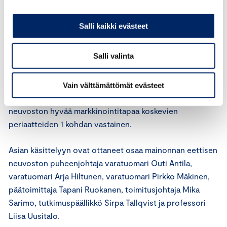
neuvosto kuitenkin kiinnittää huomiota muun muassa
kuvan rajaukseen. Mainoskuva on rajattu siten, ettei
Salli kaikki evästeet
naisesta näy muuta kuin rinnat. Tällaisen esittämistavan
voidaan katsoa olevan naista halventavaa.
Salli valinta
Mainituilla perusteilla mainonnan eettinen neuvosto
katsoo, että mainos on ICC:n markkinoinnin
Vain välttämättömät evästeet
perussääntöjen 4 artiklan ja mainonnan eettisen
neuvoston hyvää markkinointitapaa koskevien
periaatteiden 1 kohdan vastainen.
Asian käsittelyyn ovat ottaneet osaa mainonnan eettisen
neuvoston puheenjohtaja varatuomari Outi Antila,
varatuomari Arja Hiltunen, varatuomari Pirkko Mäkinen,
päätoimittaja Tapani Ruokanen, toimitusjohtaja Mika
Sarimo, tutkimuspäällikkö Sirpa Tallqvist ja professori
Liisa Uusitalo.