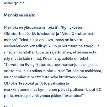
asiakirjoihin.
Mainoksen sisältö
Mainoksen yläosassa on tekstit: ”Rymy-Eetun
Oktoberfest 2.-12. lokakuuta” ja ”Aitoa Oktoberfest-
menoa!” Tekstin alla on kuva, jossa on kuvattu
avokaulaiseen kansallispukuun pukeutunut naistarjoilija
rintojen kohdalta. Kuva on rajattu siten, ettei naisesta
näy muuta kuin rinnat. Kuvan alapuolella on teksti:
”Tervetuloa Rymy-Eetun suureen kansanjuhlaan, jossa
soitto soi, laulu raikaa ja olut virtaa! Tarjolla on makkaraa,
müncheniläisiä pretzeleitä sekä litroittain oikeaa
Oktoberfest-olutta…Aitoa saksalaista
markkinatunnelmaa kymmenen päivää putkeen! Liput 5€
pe-la, muina päivinä vapaa pääsy. Tervetuloa!”