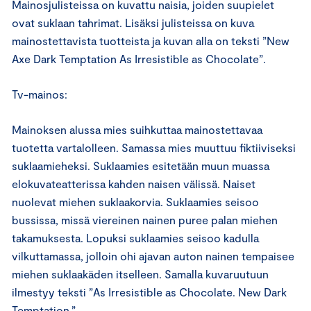
Mainosjulisteissa on kuvattu naisia, joiden suupielet
ovat suklaan tahrimat. Lisäksi julisteissa on kuva
mainostettavista tuotteista ja kuvan alla on teksti ”New
Axe Dark Temptation As Irresistible as Chocolate”.
Tv-mainos:
Mainoksen alussa mies suihkuttaa mainostettavaa
tuotetta vartalolleen. Samassa mies muuttuu fiktiiviseksi
suklaamieheksi. Suklaamies esitetään muun muassa
elokuvateatterissa kahden naisen välissä. Naiset
nuolevat miehen suklaakorvia. Suklaamies seisoo
bussissa, missä viereinen nainen puree palan miehen
takamuksesta. Lopuksi suklaamies seisoo kadulla
vilkuttamassa, jolloin ohi ajavan auton nainen tempaisee
miehen suklaakäden itselleen. Samalla kuvaruutuun
ilmestyy teksti ”As Irresistible as Chocolate. New Dark
Temptation.”