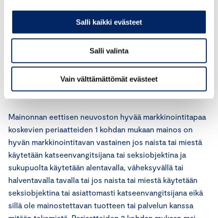
kuvaa, jonka voidaan katsoa olevan hyvän tavan
vastainen kyseisessä maassa tai kulttuurissa.
Salli kaikki evästeet
Perussääntöjen 4 artiklan mukaan markkinoinnissa on
kunnioitettava ihmisarvoa. Markkinoinnissa ei saa
Salli valinta
yllyttää syrjintään. Markkinoinnissa ei saa sallia syrjintää,
joka perustuu esimerkiksi etniseen tai kansalliseen
alkuperään, uskontoon, sukupuoleen, ikään,
Vain välttämättömät evästeet
vammaisuuteen tai seksuaaliseen suuntautumiseen.
Mainonnan eettisen neuvoston hyvää markkinointitapaa
koskevien periaatteiden 1 kohdan mukaan mainos on
hyvän markkinointitavan vastainen jos naista tai miestä
käytetään katseenvangitsijana tai seksiobjektina ja
sukupuolta käytetään alentavalla, väheksyvällä tai
halventavalla tavalla tai jos naista tai miestä käytetään
seksiobjektina tai asiattomasti katseenvangitsijana eikä
sillä ole mainostettavan tuotteen tai palvelun kanssa
mitään tekemistä. Periaatteiden 2 kohdan mukaan mai-