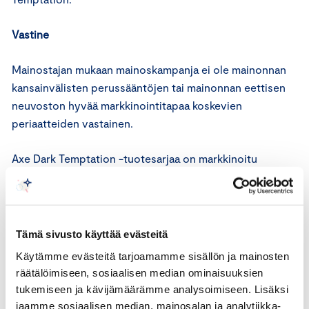
Vastine
Mainostajan mukaan mainoskampanja ei ole mainonnan
kansainvälisten perussääntöjen tai mainonnan eettisen
neuvoston hyvää markkinointitapaa koskevien
periaatteiden vastainen.
Axe Dark Temptation -tuotesarjaa on markkinoitu
Suomessa kevään ja kesän aikana televisio- ja
printtimainonnalla. Kyseessä on miesten
kosmetiikkatuotesarja, jonka pääkohderyhmänä ovat 18–
30-vuotiaat miehet. Mainoskampanjan ideana on
Tämä sivusto käyttää evästeitä
tuotesarjan suklaamainen ominaispiirre. Kampanjan
Käytämme evästeitä tarjoamamme sisällön ja mainosten
tavoitteena on vahvistaa mielikuvaa siitä, että
räätälöimiseen, sosiaalisen median ominaisuuksien
mainostettavat tuotteet ovat yhtä vastustamattomia
tukemiseen ja kävijämäärämme analysoimiseen. Lisäksi
kuin suklaa.
jaamme sosiaalisen median, mainosalan ja analytiikka-