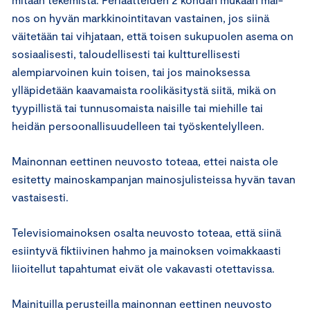
nos on hyvän markkinointitavan vastainen, jos siinä
väitetään tai vihjataan, että toisen sukupuolen asema on
sosiaalisesti, taloudellisesti tai kultturellisesti
alempiarvoinen kuin toisen, tai jos mainoksessa
ylläpidetään kaavamaista roolikäsitystä siitä, mikä on
tyypillistä tai tunnusomaista naisille tai miehille tai
heidän persoonallisuudelleen tai työskentelylleen.
Mainonnan eettinen neuvosto toteaa, ettei naista ole
esitetty mainoskampanjan mainosjulisteissa hyvän tavan
vastaisesti.
Televisiomainoksen osalta neuvosto toteaa, että siinä
esiintyvä fiktiivinen hahmo ja mainoksen voimakkaasti
liioitellut tapahtumat eivät ole vakavasti otettavissa.
Mainituilla perusteilla mainonnan eettinen neuvosto