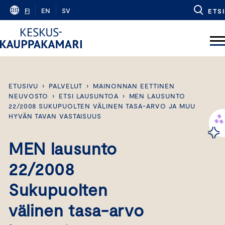
Skip
FI
EN
SV
ETSI
to
content
ETUSIVU
›
PALVELUT
›
MAINONNAN EETTINEN
NEUVOSTO
›
ETSI LAUSUNTOA
›
MEN LAUSUNTO
22/2008 SUKUPUOLTEN VÄLINEN TASA-ARVO JA MUU
HYVÄN TAVAN VASTAISUUS
MEN lausunto
22/2008
Sukupuolten
välinen tasa-arvo