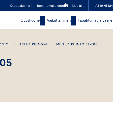
Kauppakamarit
Tapahtumakalenteri
Medialle
ASIANTUN
Uutishuone
Vaikuttaminen
Tapahtumat ja valme
OSTO
›
ETSI LAUSUNTOA
›
MEN LAUSUNTO 38/2005
005