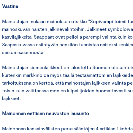
Vastine
Mainostajan mukaan mainoksen otsikko ”Sopivampi toimii tu
mainoskuvan naisten jalkinevalintoihin. Jalkineet symboloivat
kasvilajikkeita. Saappaat ovat pellolla parempi valinta kuin k
Saapaskuvassa esiintyvän henkilön tunnistaa naiseksi kenkie
seisomisasennosta.
Mainostajan siemenlajikkeet on jalostettu Suomen olosuhtei
kuitenkin markkinoida myös täällä testaamattomien lajikkeid
tarkoituksena on kertoa, että mainostajan lajikkeen valinta pel
toisin kuin valittaessa monien kilpailijoiden huomattavasti 
lajikkeet.
Mainonnan eettisen neuvoston lausunto
Mainonnan kansainvälisten perussääntöjen 4 artiklan 1 kohd