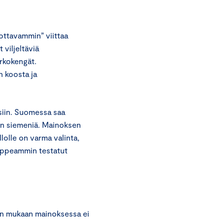
ottavammin” viittaa
 viljeltäviä
orkokengät.
n koosta ja
siin. Suomessa saa
en siemeniä. Mainoksen
lolle on varma valinta,
suppeammin testatut
an mukaan mainoksessa ei