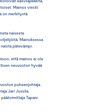
boloivan kasvilajikkeita,
toiset. Mainos viestii
lla on merkitystä
neta naisesta
iljelijöitä. Mainoksessa
ä naista pätevämpi.
tsoo, että mainos ei ole
ttisen neuvoston hyvää
euvoston puheenjohtaja
aja Jari Jussila,
 päätoimittaja Tapani