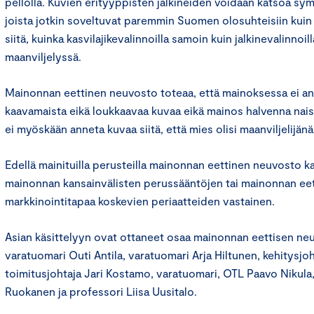
pellolla. Kuvien erityyppisten jalkineiden voidaan katsoa sym
joista jotkin soveltuvat paremmin Suomen olosuhteisiin kuin 
siitä, kuinka kasvilajikevalinnoilla samoin kuin jalkinevalinnoi
maanviljelyssä.
Mainonnan eettinen neuvosto toteaa, että mainoksessa ei an
kaavamaista eikä loukkaavaa kuvaa eikä mainos halvenna naisv
ei myöskään anneta kuvaa siitä, että mies olisi maanviljelijän
Edellä mainituilla perusteilla mainonnan eettinen neuvosto ka
mainonnan kansainvälisten perussääntöjen tai mainonnan ee
markkinointitapaa koskevien periaatteiden vastainen.
Asian käsittelyyn ovat ottaneet osaa mainonnan eettisen n
varatuomari Outi Antila, varatuomari Arja Hiltunen, kehitysjoht
toimitusjohtaja Jari Kostamo, varatuomari, OTL Paavo Nikula,
Ruokanen ja professori Liisa Uusitalo.