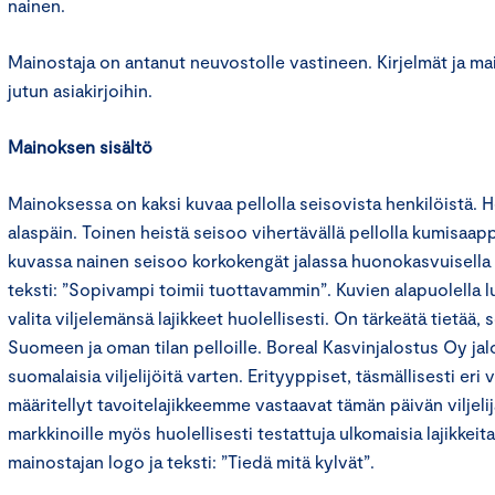
nainen.
Mainostaja on antanut neuvostolle vastineen. Kirjelmät ja main
jutun asiakirjoihin.
Mainoksen sisältö
Mainoksessa on kaksi kuvaa pellolla seisovista henkilöistä. 
alaspäin. Toinen heistä seisoo vihertävällä pellolla kumisaapp
kuvassa nainen seisoo korkokengät jalassa huonokasvuisella p
teksti: ”Sopivampi toimii tuottavammin”. Kuvien alapuolella lu
valita viljelemänsä lajikkeet huolellisesti. On tärkeätä tietää, 
Suomeen ja oman tilan pelloille. Boreal Kasvinjalostus Oy jalo
suomalaisia viljelijöitä varten. Erityyppiset, täsmällisesti eri 
määritellyt tavoitelajikkeemme vastaavat tämän päivän viljel
markkinoille myös huolellisesti testattuja ulkomaisia lajikkei
mainostajan logo ja teksti: ”Tiedä mitä kylvät”.