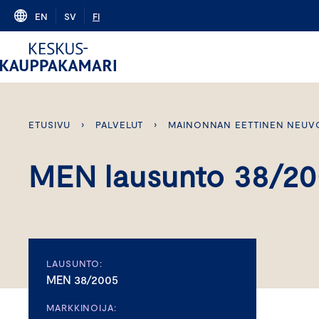
Skip
EN
SV
FI
to
content
ETUSIVU
›
PALVELUT
›
MAINONNAN EETTINEN NEUV
MEN lausunto 38/2
LAUSUNTO:
MEN 38/2005
MARKKINOIJA: