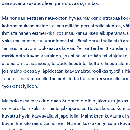
saa suvaita sukupuoleen perustuvaa syrjintää.
Mainonnan eettisen neuvoston hyvää markkinointitapaa kosk
kohdan mukaan mainos ei saa millään perusteella alentaa, väh
ihmistä hänen esimerkiksi rotunsa, kansallisen alkuperänsä, 
vakaumuksensa, sukupuolensa tai ikänsä perusteella eikä an
tai muulla tavoin loukkaavaa kuvaa. Periaatteiden 3 kohdan
markkinointitavan vastainen, jos siinä väitetään tai vihjataan
asema on sosiaalisesti, taloudellisesti tai kulturellisesti alem
jos mainoksessa ylläpidetään kaavamaista roolikäsitystä siitä,
tunnusomaista naisille tai miehille tai heidän persoonallisuud
työskentelylleen.
Mainoksessa markkinoidaan Suomen oloihin jalostettuja kasvi
on vierekkäin kaksi erilaista jalkaparia esittävää kuvaa. Kumi
kuvattu hyvin kasvavalla viljapellolla. Mainoksen kuvasta ei s
kuvan henkilö mies vai nainen. Nainen korkokengissä on kuvat