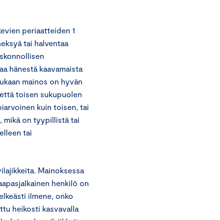
evien periaatteiden 1
eksyä tai halventaa
uskonnollisen
taa hänestä kaavamaista
 mukaan mainos on hyvän
, että toisen sukupuolen
piarvoinen kuin toisen, tai
 mikä on tyypillistä tai
elleen tai
lajikkeita. Mainoksessa
saapasjalkainen henkilö on
elkeästi ilmene, onko
tu heikosti kasvavalla