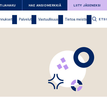
TIJAHAKU
HAE ANSIOMERKKIÄ
LIITY JÄSENEKSI
nnukset
Palvelut
Vastuullisuus
Tietoa meistä
ETSI