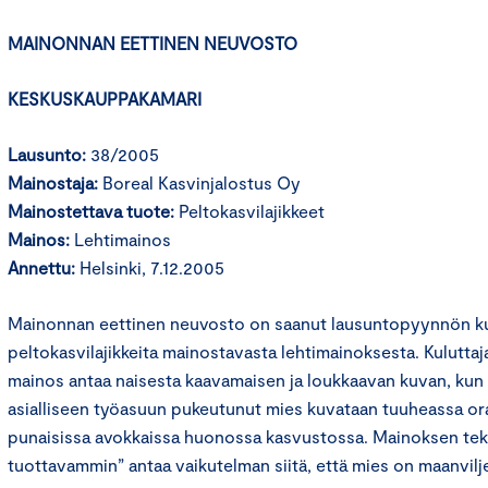
MAINONNAN EETTINEN NEUVOSTO
KESKUSKAUPPAKAMARI
Lausunto:
38/2005
Mainostaja:
Boreal Kasvinjalostus Oy
Mainostettava tuote:
Peltokasvilajikkeet
Mainos:
Lehtimainos
Annettu:
Helsinki, 7.12.2005
Mainonnan eettinen neuvosto on saanut lausuntopyynnön kul
peltokasvilajikkeita mainostavasta lehtimainoksesta. Kulutta
mainos antaa naisesta kaavamaisen ja loukkaavan kuvan, ku
asialliseen työasuun pukeutunut mies kuvataan tuuheassa or
punaisissa avokkaissa huonossa kasvustossa. Mainoksen teks
tuottavammin” antaa vaikutelman siitä, että mies on maanvilj