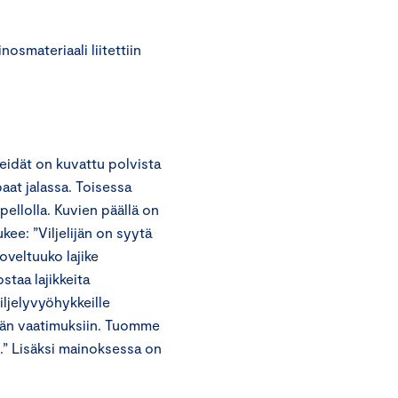
osmateriaali liitettiin
Heidät on kuvattu polvista
aat jalassa. Toisessa
ellolla. Kuvien päällä on
kee: ”Viljelijän on syytä
soveltuuko lajike
staa lajikkeita
viljelyvyöhykkeille
ijän vaatimuksiin. Tuomme
ta.” Lisäksi mainoksessa on