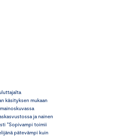
uttajalta
jan käsityksen mukaan
n mainoskuvassa
askasvustossa ja nainen
ti ”Sopivampi toimii
elijänä pätevämpi kuin