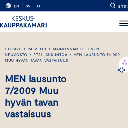
Skip
EN
SV
FI
ETSI
to
content
ETUSIVU
›
PALVELUT
›
MAINONNAN EETTINEN
NEUVOSTO
›
ETSI LAUSUNTOA
›
MEN LAUSUNTO 7/2009
MUU HYVÄN TAVAN VASTAISUUS
MEN lausunto
7/2009 Muu
hyvän tavan
vastaisuus