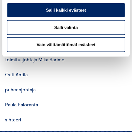
vastaista.
Salli kaikki evästeet
Asian käsittelyyn ovat ottaneet osaa mainonnan eettisen
Salli valinta
neuvoston puheenjohtaja varatuomari Outi Antila,
varatuomari Arja Hiltunen, hallintojohtaja Pia
Huhdanmäki, KTT Annukka Jyrämä, varatuomari Pirkko
Vain välttämättömät evästeet
Mäkinen, päätoimittaja Tapani Ruokanen ja
toimitusjohtaja Mika Sarimo.
Outi Antila
puheenjohtaja
Paula Paloranta
sihteeri