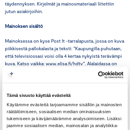
täydennyksen. Kirjelmät ja mainosmateriaali liitettiin
jutun asiakirjoihin.
Mainoksen sisältö
Mainoksessa on kyse Post It -tarralapusta, jossa on kuva
piikkisestä pallokalasta ja teksti: ”Kaupungilla puhutaan,
että televisiossasi voisi olla 4 kertaa nykyistä terävämpi
kuva. Katso vaikka: www.elisa.fi/hdtv”. Alalaidassa on
jakeluyhtiön yhteystiedot.
Vastine
Tämä sivusto käyttää evästeitä
Mainoksia on kiinnitetty oviin tai postilaatikkoihin
Käytämme evästeitä tarjoamamme sisällön ja mainosten
kohdennetulla alueella ja vain niissä kiinteistöissä, jotka
räätälöimiseen, sosiaalisen median ominaisuuksien
on kytketty mainostajan kaapeli-tv-verkkoon.
tukemiseen ja kävijämäärämme analysoimiseen. Lisäksi
Mainosyhtiö on poistanut mainokset oma-aloitteisesti
jaamme sosiaalisen median, mainosalan ja analytiikka-