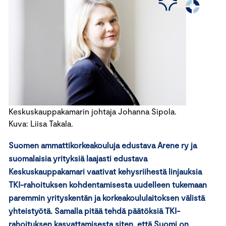
Keskuskauppakamarin johtaja Johanna Sipola.
Kuva: Liisa Takala.
Suomen ammattikorkeakouluja edustava Arene ry ja
suomalaisia yrityksiä laajasti edustava
Keskuskauppakamari vaativat kehysriihestä linjauksia
TKI-rahoituksen kohdentamisesta uudelleen tukemaan
paremmin yrityskentän ja korkeakoululaitoksen välistä
yhteistyötä. Samalla pitää tehdä päätöksiä TKI-
rahoituksen kasvattamisesta siten, että Suomi on