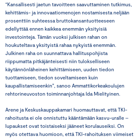
“Kansallisesti jaetun tavoitteen saavuttaminen tutkimus,
kehittämis- ja innovaatiomenojen nostamisesta neljään
prosenttiin suhteessa bruttokansantuotteeseen
edellyttää ennen kaikkea enemmän yksityisiä
investointeja. Tämän vuoksi julkisen rahan on
houkuteltava yksityistä rahaa nykyistä enemmän.
Julkinen raha on suunnattava hallituspohjista
riippumatta pitkäjänteisesti niin tulokselliseen
käytännönläheinen kehittämiseen, uuden tiedon
tuottamiseen, tiedon soveltamiseen kuin
kaupallistamiseenkin”, sanoo Ammattikorkeakoulujen
rehtorineuvoston toiminnanjohtaja Ida Mielityinen.
Arene ja Keskuskauppakamari huomauttavat, että TKI-
rahoitusta ei ole onnistuttu kääntämään kasvu-uralle –
lupaukset ovat toistaiseksi jääneet korulauseiksi. On
myös otettava huomioon, että TKI-rahoituksen viimeiset