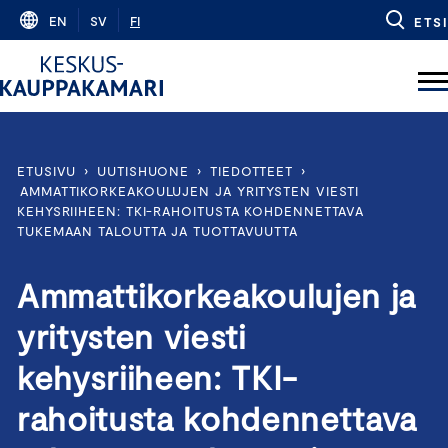
Skip
EN
SV
FI
ETSI
to
content
ETUSIVU
›
UUTISHUONE
›
TIEDOTTEET
›
AMMATTIKORKEAKOULUJEN JA YRITYSTEN VIESTI
KEHYSRIIHEEN: TKI-RAHOITUSTA KOHDENNETTAVA
TUKEMAAN TALOUTTA JA TUOTTAVUUTTA
Ammattikorkeakoulujen ja
yritysten viesti
kehysriiheen: TKI-
rahoitusta kohdennettava