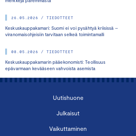
merkkejä paremmasta
26.05.2026 / TIEDOTTEET
Keskuskauppakamari: Suomi ei voi pysähtyä kriisissä –
viranomaisohjeisiin tarvitaan selkeä toimintamalli
08.05.2026 / TIEDOTTEET
Keskuskauppakamarin pääekonomisti: Teollisuus
epävarmaan kevääseen vahvoista asemista
Uutishuone
Julkaisut
Vaikuttaminen