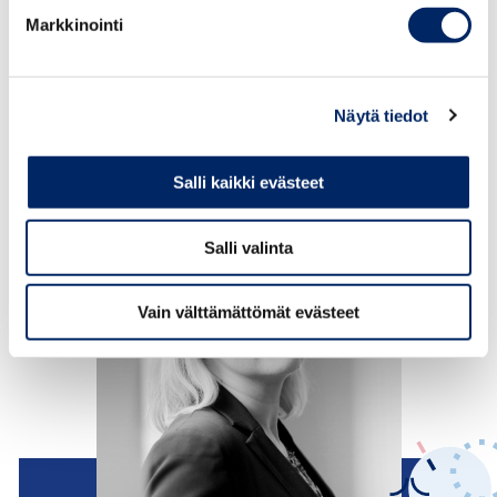
tuettava nykyistä paremmin pk-yritysten ja
Markkinointi
ammattikorkeakoulujen yhteistyönä tehtävää tutkimus-,
kehittämis- ja innovaatiotoimintaa”, toteavat Mielityinen
ja Sipola
Näytä tiedot
Salli kaikki evästeet
Salli valinta
Vain välttämättömät evästeet