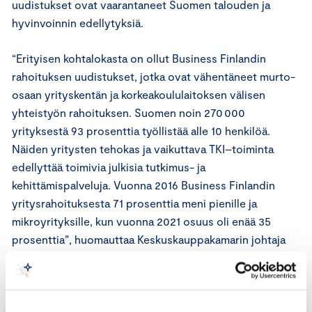
uudistukset ovat vaarantaneet Suomen talouden ja
hyvinvoinnin edellytyksiä.
“Erityisen kohtalokasta on ollut Business Finlandin
rahoituksen uudistukset, jotka ovat vähentäneet murto-
osaan yrityskentän ja korkeakoululaitoksen välisen
yhteistyön rahoituksen. Suomen noin 270 000
yrityksestä 93 prosenttia työllistää alle 10 henkilöä.
Näiden yritysten tehokas ja vaikuttava TKI–toiminta
edellyttää toimivia julkisia tutkimus- ja
kehittämispalveluja. Vuonna 2016 Business Finlandin
yritysrahoituksesta 71 prosenttia meni pienille ja
mikroyrityksille, kun vuonna 2021 osuus oli enää 35
prosenttia”, huomauttaa Keskuskauppakamarin johtaja
Johanna Sipola.
Suomen TKI-rahoitus on pirstaloitunut eri ministeriöille
ja lukuisiin rahoitusinstrumentteihin ja erillisrahoituksiin.