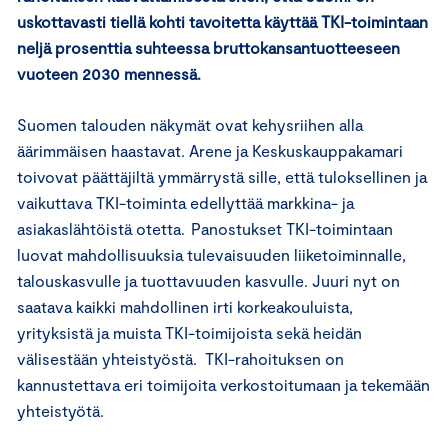
uskottavasti tiellä kohti tavoitetta käyttää TKI-toimintaan
neljä prosenttia suhteessa bruttokansantuotteeseen
vuoteen 2030 mennessä.
Suomen talouden näkymät ovat kehysriihen alla
äärimmäisen haastavat. Arene ja Keskuskauppakamari
toivovat päättäjiltä ymmärrystä sille, että tuloksellinen ja
vaikuttava TKI-toiminta edellyttää markkina- ja
asiakaslähtöistä otetta. Panostukset TKI-toimintaan
luovat mahdollisuuksia tulevaisuuden liiketoiminnalle,
talouskasvulle ja tuottavuuden kasvulle. Juuri nyt on
saatava kaikki mahdollinen irti korkeakouluista,
yrityksistä ja muista TKI-toimijoista sekä heidän
välisestään yhteistyöstä. TKI-rahoituksen on
kannustettava eri toimijoita verkostoitumaan ja tekemään
yhteistyötä.