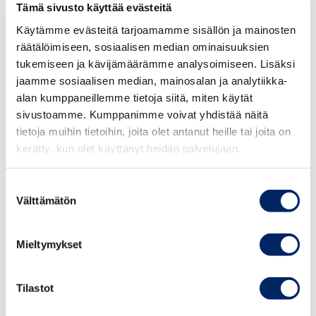
Tämä sivusto käyttää evästeitä
Rahoitusten yhteensovittaminen ja kokonaishyödyn
Käytämme evästeitä tarjoamamme sisällön ja mainosten
saaminen rahoituksesta on tällä hetkellä käytännössä
räätälöimiseen, sosiaalisen median ominaisuuksien
mahdotonta. Tilanne on sama, katsoo asiaa sitten
tukemiseen ja kävijämäärämme analysoimiseen. Lisäksi
yksittäisten rahoituksen saajien kuten korkeakoulujen,
jaamme sosiaalisen median, mainosalan ja analytiikka-
tutkimuslaitosten ja yritysten näkökulmasta tai alueiden
alan kumppaneillemme tietoja siitä, miten käytät
ja toimialojen näkökulmasta.
sivustoamme. Kumppanimme voivat yhdistää näitä
tietoja muihin tietoihin, joita olet antanut heille tai joita on
Työ- ja elinkeinoministeriön kyselyn mukaan 70
kerätty, kun olet käyttänyt heidän palvelujaan.
prosenttia pk-yrityksistä tekee yhteistyötä
ammattikorkeakoulujen kanssa. Tämä pitäisi ottaa
Suostumuksen
vahvemmin huomioon TKI-toiminnan kansallisissa
Välttämätön
valinta
linjauksissa.
Mieltymykset
“Ammattikorkeakoulujen ja yritysten yhteistyön
vahvistaminen ja laajentaminen avaa valtavia
Tilastot
mahdollisuuksia uusien teknologioiden käyttöönottoon
ja hyödyntämiseen. Myös TKI-rahoituksen on jatkossa